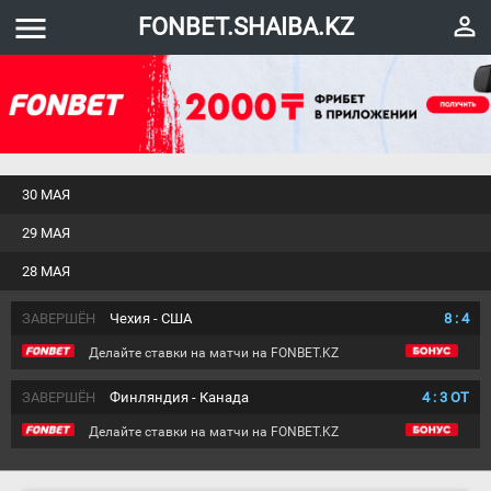
menu
perm_identity
FONBET.SHAIBA.KZ
30 МАЯ
29 МАЯ
28 МАЯ
ЗАВЕРШЁН
Чехия - США
8
:
4
Делайте ставки на матчи на FONBET.KZ
ЗАВЕРШЁН
Финляндия - Канада
4
:
3
ОТ
Делайте ставки на матчи на FONBET.KZ