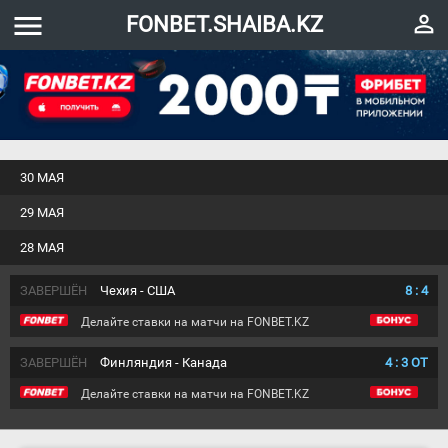
menu
perm_identity
FONBET.SHAIBA.KZ
30 МАЯ
29 МАЯ
28 МАЯ
ЗАВЕРШЁН
Чехия - США
8
:
4
Делайте ставки на матчи на FONBET.KZ
ЗАВЕРШЁН
Финляндия - Канада
4
:
3
ОТ
Делайте ставки на матчи на FONBET.KZ