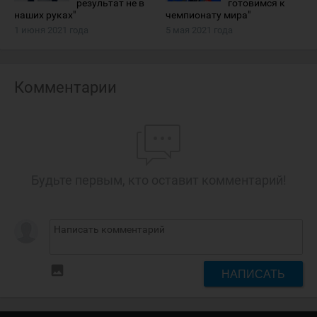
результат не в
готовимся к
наших руках"
чемпионату мира"
1 июня 2021 года
5 мая 2021 года
Комментарии
Будьте первым, кто оставит комментарий!
insert_photo
НАПИСАТЬ