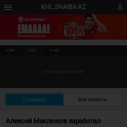
menu
perm_identity
KHL.SHAIBA.KZ
8 АВГ.
9 АВГ.
10 АВГ.
В этот день нет матчей
Страница
Все новости
Алексей Маклюков заработал