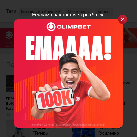
Теги:
Маклюков Алексей
Металлург
Барыс
Реклама закроется через
9
сек.
Похожие материалы
Алексей
Некоторые
Маклюков
игроки сборной
отказался от
Казахстана
казахстанского
перестали
гражданства и не будет
выступать в КХЛ под
выступать за сборную
казахстанским паспортом
Казахстана
26 сентября 2022 года
14 апреля 2023 года
Алексей
Алексей
Маклюков:
Маклюков:
"Теперь
"Усиленно