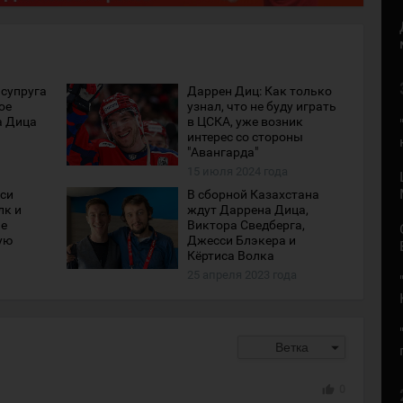
 супруга
Даррен Диц: Как только
ое
узнал, что не буду играть
а Дица
в ЦСКА, уже возник
интерес со стороны
"Авангарда"
15 июля 2024 года
си
В сборной Казахстана
лк и
ждут Даррена Дица,
не
Виктора Сведберга,
ую
Джесси Блэкера и
Кёртиса Волка
25 апреля 2023 года
arrow_drop_down
Ветка
thumb_up
0