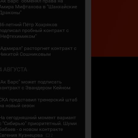
"Ак Барс" обменял права на
Амира Мифтахова в "Шанхайские
Драконы"
36-летний Пётр Хохряков
подписал пробный контракт с
"Нефтехимиком"
"Адмирал" расторгнет контракт с
Никитой Сошниковым
4 АВГУСТА
"Ак Барс" может подписать
контракт с Эвандером Кейном
СКА представил тренерский штаб
на новый сезон
На сегодняшний момент вариант
с "Сибирью" приоритетный. Шуми
Бабаев - о новом контракте
Евгения Кузнецова
2