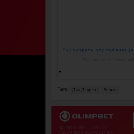
Посмотреть эту публикаци
Публикация от Хоккейный 
Теги:
Диц Даррен
Барыс