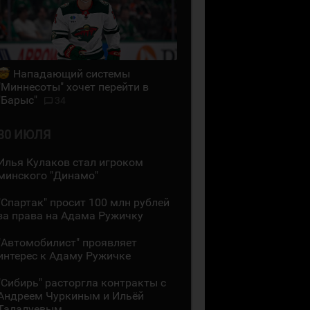
Нападающий системы
"Миннесоты" хочет перейти в
"Барыс"
34
30 ИЮЛЯ
Илья Кулаков стал игроком
минского "Динамо"
"Спартак" просит 100 млн рублей
за права на Адама Ружичку
"Автомобилист" проявляет
интерес к Адаму Ружичке
"Сибирь" расторгла контракты с
Андреем Чуркиным и Ильёй
Талалуевым