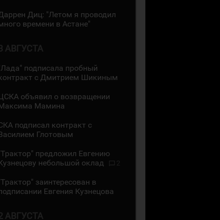
Даррен Диц: "Летом я проводил
много времени в Астане"
3 АВГУСТА
"Лада" подписала пробный
контракт с Дмитрием Шикиным
ЦСКА объявил о возвращении
Максима Мамина
СКА подписал контракт с
Василием Глотовым
"Трактор" предложил Евгению
Кузнецову небольшой оклад
2
"Трактор" заинтересован в
подписании Евгения Кузнецова
2 АВГУСТА