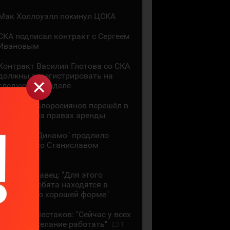
Мак Холлоуэлл покинул ЦСКА
СКА подписал контракт с Сергеем
Ивановым
Контракт Василия Глотова со СКА
должны зарегистрировать на
следующей неделе
Даниил Малоросиянов перешёл в
"Шанхай" на правах аренды
Минское "Динамо" продлило
контракт со Станиславом
Галиевым
Михаил Кравец: "Для этого
времени ребята находятся в
достаточно хорошей форме"
Аркадий Шестаков: "Сейчас у всех
большое желание работать"
1