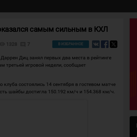
оказался самым сильным в КХЛ
isibility
1328
7
comment
В ИЗБРАННОЕ
 Даррен Диц занял первых два места в рейтинге
ам третьей игровой недели, сообщает
о клуба состоялись 14 сентября в гостевом матче
ть шайбы достигла 150.192 км/ч и 154.368 км/ч.