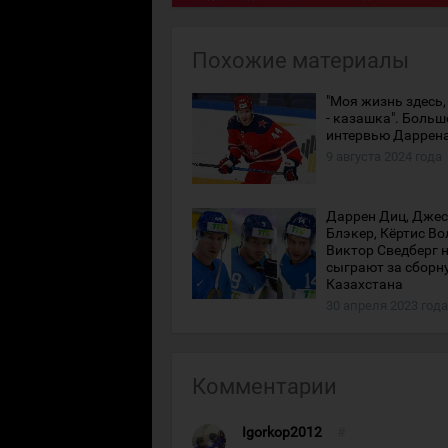
Похожие материалы
"Моя жизнь здесь,
- казашка". Больш
интервью Даррен
9 августа 2024 года
Даррен Диц, Джес
Блэкер, Кёртис Во
Виктор Сведберг 
сыграют за сборн
Казахстана
30 апреля 2023 года
Комментарии
Igorkop2012
#