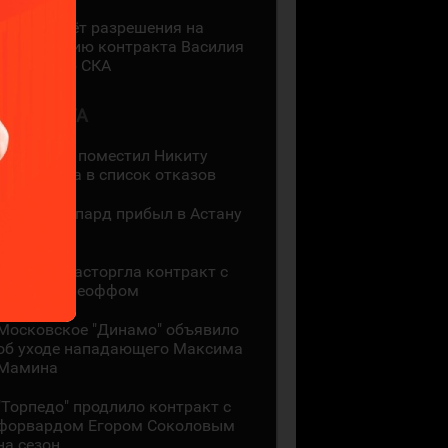
КХЛ не даёт разрешения на
регистрацию контракта Василия
Глотова со СКА
1 АВГУСТА
"Адмирал" поместил Никиту
Сошникова в список отказов
Хантер Шепард прибыл в Астану
4
"Сибирь" расторгла контракт с
Энди Андреоффом
Московское "Динамо" объявило
об уходе нападающего Максима
Мамина
"Торпедо" продлило контракт с
форвардом Егором Соколовым
на сезон