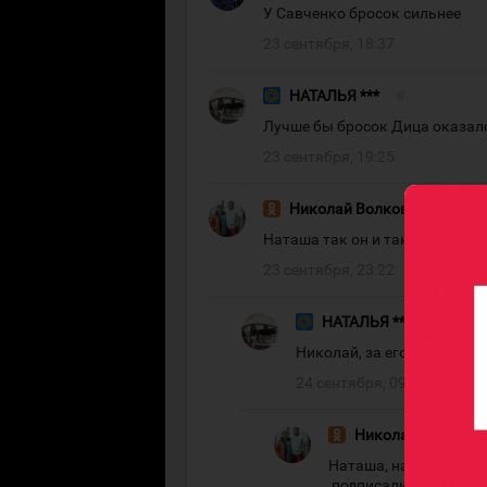
У Савченко бросок сильнее
23 сентября, 18:37
НАТАЛЬЯ ***
#
Лучше бы бросок Дица оказал
23 сентября, 19:25
Николай Волков
#
Наташа так он и так два вкати
23 сентября, 23:22
НАТАЛЬЯ ***
#
Николай, за его зп нужно 
24 сентября, 09:41
Николай Волков
Наташа, начало сезон
,подписали значит сч