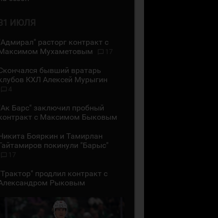
31 ИЮЛЯ
"Адмирал" расторг контракт с
Максимом Мухаметовым
17
Скончался бывший вратарь
клубов КХЛ Алексей Мурыгин
4
"Ак Барс" заключил пробный
контракт с Максимом Быковым
Никита Бояркин и Тамирлан
Гайтамиров покинули "Барыс"
17
"Трактор" продлил контракт с
Александром Рыковым