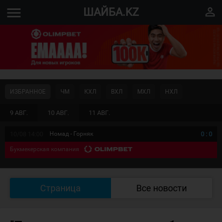
menu
perm_identity
ШАЙБА.KZ
ИЗБРАННОЕ
ЧМ
КХЛ
ВХЛ
МХЛ
НХЛ
9 АВГ.
10 АВГ.
11 АВГ.
10/08 14:00
Номад - Горняк
0
:
0
Букмекерская компания
Страница
Все новости