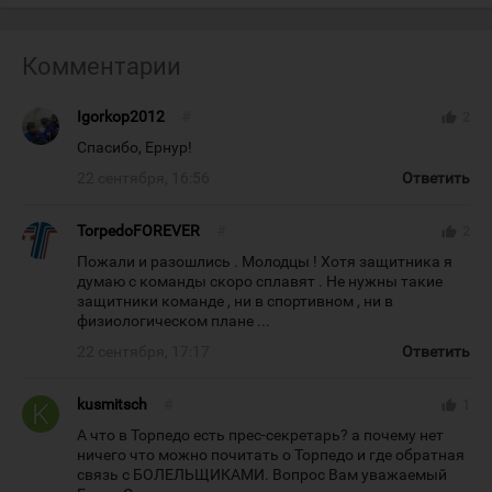
Комментарии
Igorkop2012
#
thumb_up
2
Спасибо, Ернур!
22 сентября, 16:56
Ответить
TorpedoFOREVER
#
thumb_up
2
Пожали и разошлись . Молодцы ! Хотя защитника я
думаю с команды скоро сплавят . Не нужны такие
защитники команде , ни в спортивном , ни в
физиологическом плане ...
22 сентября, 17:17
Ответить
kusmitsch
#
thumb_up
1
А что в Торпедо есть прес-секретарь? а почему нет
ничего что можно почитать о Торпедо и где обратная
связь с БОЛЕЛЬЩИКАМИ. Вопрос Вам уважаемый