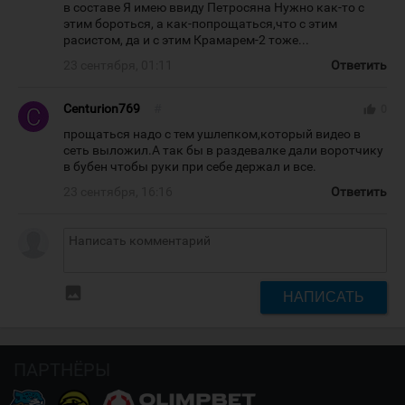
в составе Я имею ввиду Петросяна Нужно как-то с
этим бороться, а как-попрощаться,что с этим
расистом, да и с этим Крамарем-2 тоже...
23 сентября, 01:11
Ответить
Centurion769
#
thumb_up
0
прощаться надо с тем ушлепком,который видео в
сеть выложил.А так бы в раздевалке дали воротчику
в бубен чтобы руки при себе держал и все.
23 сентября, 16:16
Ответить
insert_photo
НАПИСАТЬ
ПАРТНЁРЫ