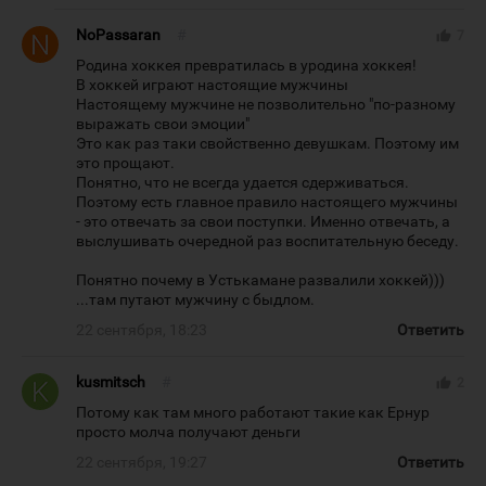
NoPassaran
#
thumb_up
7
Родина хоккея превратилась в уродина хоккея!
В хоккей играют настоящие мужчины
Настоящему мужчине не позволительно "по-разному
выражать свои эмоции"
Это как раз таки свойственно девушкам. Поэтому им
это прощают.
Понятно, что не всегда удается сдерживаться.
Поэтому есть главное правило настоящего мужчины
- это отвечать за свои поступки. Именно отвечать, а
выслушивать очередной раз воспитательную беседу.
Понятно почему в Устькамане развалили хоккей)))
...там путают мужчину с быдлом.
22 сентября, 18:23
Ответить
kusmitsch
#
thumb_up
2
Потому как там много работают такие как Ернур
просто молча получают деньги
22 сентября, 19:27
Ответить