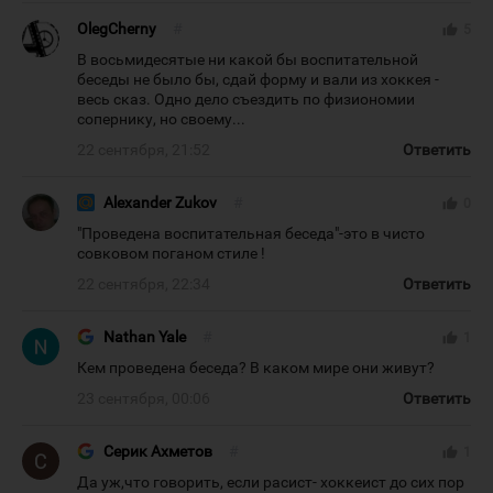
OlegCherny
#
thumb_up
5
В восьмидесятые ни какой бы воспитательной
беседы не было бы, сдай форму и вали из хоккея -
весь сказ. Одно дело съездить по физиономии
сопернику, но своему...
22 сентября, 21:52
Ответить
Alexander Zukov
#
thumb_up
0
"Проведена воспитательная беседа"-это в чисто
совковом поганом стиле !
22 сентября, 22:34
Ответить
Nathan Yale
#
thumb_up
1
Кем проведена беседа? В каком мире они живут?
23 сентября, 00:06
Ответить
Серик Ахметов
#
thumb_up
1
Да уж,что говорить, если расист- хоккеист до сих пор