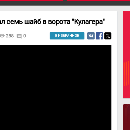
л семь шайб в ворота "Кулагера"
isibility
288
0
comment
В ИЗБРАННОЕ