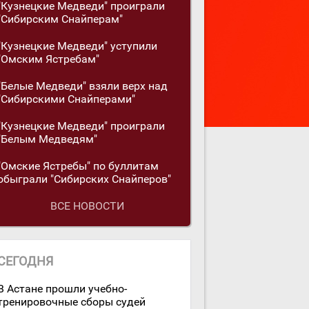
"Кузнецкие Медведи" проиграли
"Сибирским Снайперам"
"Кузнецкие Медведи" уступили
"Омским Ястребам"
"Белые Медведи" взяли верх над
"Сибирскими Снайперами"
"Кузнецкие Медведи" проиграли
"Белым Медведям"
"Омские Ястребы" по буллитам
обыграли "Сибирских Снайперов"
ВСЕ НОВОСТИ
СЕГОДНЯ
В Астане прошли учебно-
тренировочные сборы судей