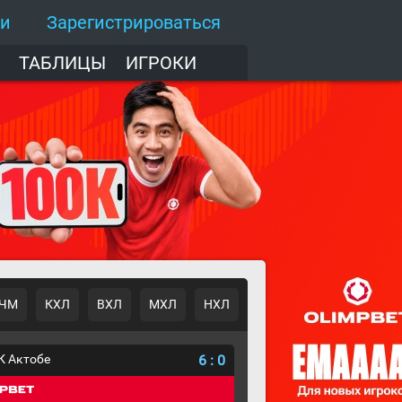
ти
Зарегистрироваться
ТАБЛИЦЫ
ИГРОКИ
ЧМ
КХЛ
ВХЛ
МХЛ
НХЛ
К Актобе
6
:
0