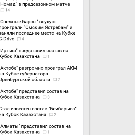
"Номад" в предсезонном матче
14
"Снежные Барсы" всухую
проиграли "Омским Ястребам" и
заняли последнее место на Кубке
G-Drive
4
"Иртыш" представил состав на
Кубок Казахстана
1
"Актобе" разгромно проиграл АКМ
на Кубке губернатора
Оренбургской области
2
"Актобе" представил состав на
Кубок Казахстана
3
Стал известен состав "Бейбарыса"
на Кубок Казахстана
2
"Алматы" представил состав на
Кубок Казахстана
1