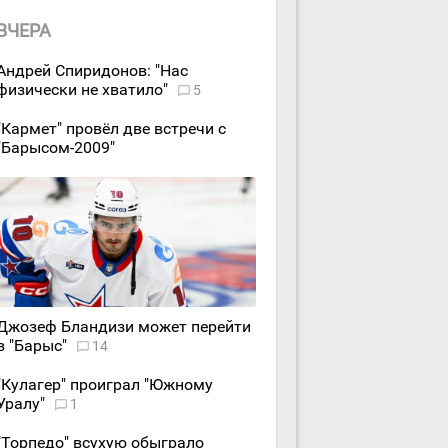
ВЧЕРА
Андрей Спиридонов: "Нас
физически не хватило"
5
"Кармет" провёл две встречи с
"Барысом-2009"
Джозеф Бландизи может перейти
в "Барыс"
14
"Кулагер" проиграл "Южному
Уралу"
1
"Торпедо" всухую обыграло