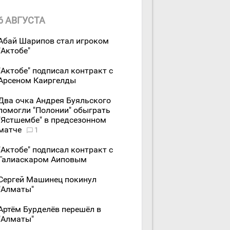
6 АВГУСТА
Абай Шарипов стал игроком
"Актобе"
"Актобе" подписал контракт с
Арсеном Каиргелды
Два очка Андрея Буяльского
помогли "Полонии" обыграть
"Ястшембе" в предсезонном
матче
1
"Актобе" подписал контракт с
Галиаскаром Аиповым
Сергей Машинец покинул
"Алматы"
Артём Бурделёв перешёл в
"Алматы"