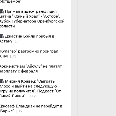
"Ястшембе"
Прямая видео-трансляция
матча "Южный Урал" - "Актобе".
Кубок Губернатора Оренбургской
области
Джастин Бэйли прибыл в
Астану
1
"Кулагер" разгромно проиграл
АКМ
3
Хоккеисткам "Айсулу" не платят
зарплату с февраля
Михаил Кравец: "Сыграть
плохо и выйти на следующую
игру не получится". Подкаст "От
Синей Линии"
12
Джозеф Бландизи не перейдёт в
"Барыс"
2