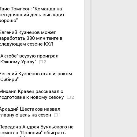
Тайс Томпсон: "Команда на
сегодняшний день выглядит
хорошо"
Евгений Кузнецов может
заработать 380 млн тенге в
следующем сезоне КХЛ
"Актобе" всухую проиграл
"Южному Уралу"
2
Евгений Кузнецов стал игроком
"Сибири"
Михаил Кравец рассказал о
подготовке к новому сезону
2
Аркадий Шестаков назвал
главную цель на сезон
1
Передача Андрея Буяльского не
помогла "Полонии" обыграть