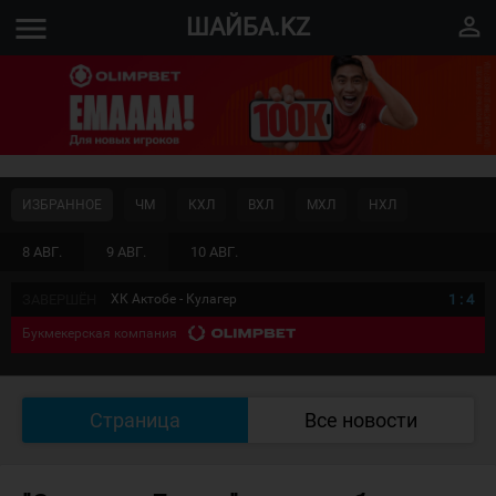
menu
perm_identity
ШАЙБА.KZ
ИЗБРАННОЕ
ЧМ
КХЛ
ВХЛ
МХЛ
НХЛ
8 АВГ.
9 АВГ.
10 АВГ.
ЗАВЕРШЁН
ХК Актобе - Кулагер
1
:
4
Букмекерская компания
Страница
Все новости