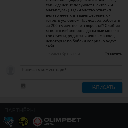
таких денег не получают шахтёры и
металлурги). Один мастер ответил,
делать нечего в вашей деревне, он
готов, в условном Павлодаре, работать
за 200 тысяч, но не в деревне?! Сдаётся
мне, что избалованы деньгами многие
хоккеисты, рядятся, жизни не знают,
некоторые по бабски капризно ведут
себя.
12 сентября, 21:14
Ответить
insert_photo
НАПИСАТЬ
ПАРТНЁРЫ