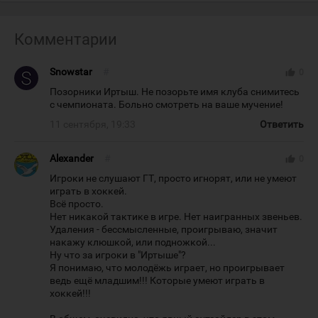
Комментарии
Snowstar
#
thumb_up
0
Позорники Иртыш. Не позорьте имя клуба снимитесь
с чемпионата. Больно смотреть на ваше мучение!
11 сентября, 19:33
Ответить
Alexander
#
thumb_up
0
Игроки не слушают ГТ, просто игнорят, или не умеют
играть в хоккей.
Всё просто.
Нет никакой тактике в игре. Нет наигранных звеньев.
Удаления - бессмысленные, проигрываю, значит
накажу клюшкой, или подножкой...
Ну что за игроки в "Иртыше"?
Я понимаю, что молодёжь играет, но проигрывает
ведь ещё младшим!!! Которые умеют играть в
хоккей!!!