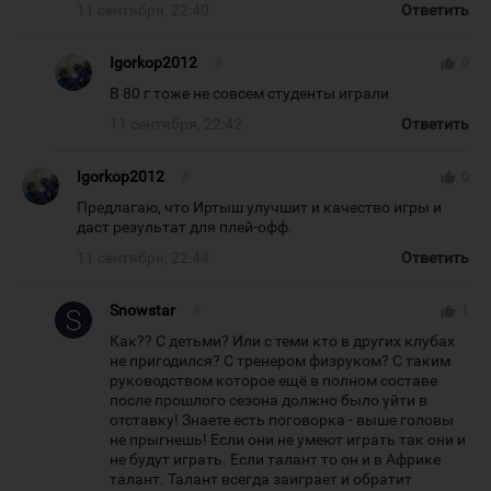
11 сентября, 22:40
Ответить
Igorkop2012
#
thumb_up
0
В 80 г тоже не совсем студенты играли
11 сентября, 22:42
Ответить
Igorkop2012
#
thumb_up
0
Предлагаю, что Иртыш улучшит и качество игры и
даст результат для плей-офф.
11 сентября, 22:44
Ответить
Snowstar
#
thumb_up
1
Как?? С детьми? Или с теми кто в других клубах
не пригодился? С тренером физруком? С таким
руководством которое ещё в полном составе
после прошлого сезона должно было уйти в
отставку! Знаете есть поговорка - выше головы
не прыгнешь! Если они не умеют играть так они и
не будут играть. Если талант то он и в Африке
талант. Талант всегда заиграет и обратит