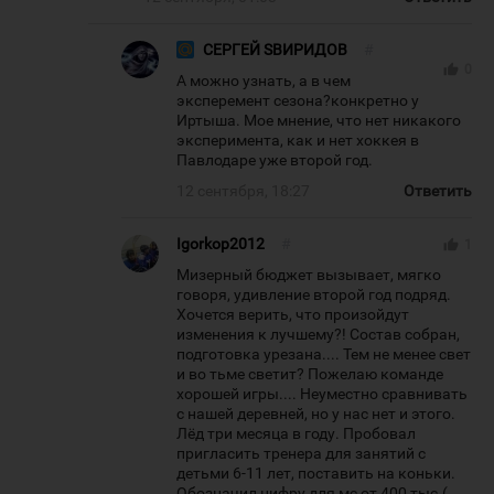
СЕРГЕЙ SВИРИДОВ
#
thumb_up
0
А можно узнать, а в чем
эксперемент сезона?конкретно у
Иртыша. Мое мнение, что нет никакого
эксперимента, как и нет хоккея в
Павлодаре уже второй год.
12 сентября, 18:27
Ответить
Igorkop2012
#
thumb_up
1
Мизерный бюджет вызывает, мягко
говоря, удивление второй год подряд.
Хочется верить, что произойдут
изменения к лучшему?! Состав собран,
подготовка урезана.... Тем не менее свет
и во тьме светит? Пожелаю команде
хорошей игры.... Неуместно сравнивать
с нашей деревней, но у нас нет и этого.
Лёд три месяца в году. Пробовал
пригласить тренера для занятий с
детьми 6-11 лет, поставить на коньки.
Обозначил цифру для мс от 400 тыс.(