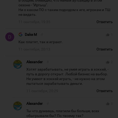
В общем, очевидно, что явный аутсайдер в этом
сезоне - "Иртыш".
Ни о каком ПО с таким подходом к иге, игрокам и ТШ
не видать.
11 сентября, 19:35
Ответить
Dake M
#
thumb_up
1
Как платят, так и играют.
11 сентября, 20:13
Ответить
Alexander
#
thumb_up
2
Хотят зарабатывать, не умея играть в хоккей, -
путь в дорогу открыт. Любой бизнес на выбор.
Не умеют в хоккей играть, - не нужно на этом
пытаться зарабатывать деньги.
11 сентября, 20:29
Ответить
Alexander
#
thumb_up
0
Ты что думаешь, платили бы больше, всех
обыгрывали бы? По твоему так?