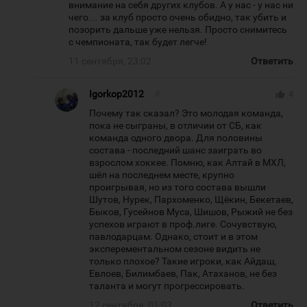
внимание на себя других клубов. А у нас - у нас ни
чего… за клуб просто очень обидно, так убить и
позорить дальше уже нельзя. Просто снимитесь
с чемпионата, так будет легче!
11 сентября, 23:02
Ответить
Igorkop2012
#
thumb_up
4
Почему так сказал? Это молодая команда,
пока не сыграны, в отличии от СБ, как
команда одного двора. Для половины
состава - последний шанс заиграть во
взрослом хоккее. Помню, как Алтай в МХЛ,
шёл на последнем месте, крупно
проигрывая, но из того состава вышли
Шутов, Нурек, Пархоменко, Щёкин, Бекетаев,
Быков, Гусейнов Муса, Шишов, Рыжий не без
успехов играют в проф.лиге. Сочувствую,
павлодарцам. Однако, стоит и в этом
эксперементальном сезоне видить не
только плохое? Такие игроки, как Айдаш,
Евлоев, Билимбаев, Пак, Атаханов, не без
таланта и могут прогрессировать.
12 сентября, 01:03
Ответить