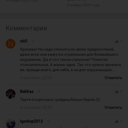
4 января 2023 года
3 января 2023 года
Комментарии
nhl1
#
thumb_up
5
Красава! Не надо стесняться своих предпочтений,
даже если они кажутся странными для ближайшего
окружения. Да и что такое странное? Понятие
относительное. А жизнь одна. Так что нужно прожить
ее, прежде всего, для себя, а не для окружающих…
9 сентября, 22:28
Ответить
BekKaz
#
thumb_up
0
Төрге отырғызып, қойдың басын берсін !))
9 сентября, 22:29
Ответить
Igorkop2012
#
thumb_up
0