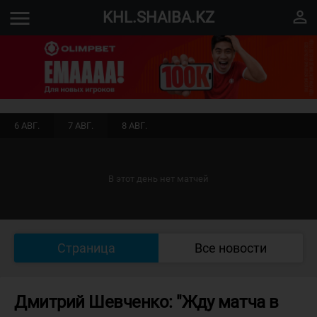
menu
perm_identity
KHL.SHAIBA.KZ
6 АВГ.
7 АВГ.
8 АВГ.
В этот день нет матчей
Страница
Все новости
Дмитрий Шевченко: "Жду матча в