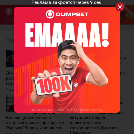
Реклама закроется через
9
сек.
Похожие материалы
"Это была
Болельщики
инициатива
были не правы
группы
в отношении
болельщиков".
Дмитрия
Дмитрий Шевченко
Шевченко. "От Синей Линии"
рассказал об отказе от
на матче "Барыса"
гражданства Казахстана
7 февраля 2024 года
2 марта 2025 года
"Просим
"Мы сами не
уважать
знали". Борис
законы
Иванищев
Казахстана".
высказался о
Болельщики написали
ситуации с утерей
открытое письмо президенту
казахстанского
"Барыса" Борису Иванищеву
гражданства у Дмитрия
Шевченко