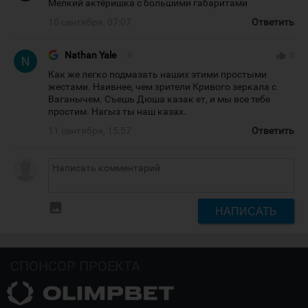
Мелкий актёришка с большими габаритами
10 сентября, 07:07
Ответить
Nathan Yale
#
thumb_up
0
Как же легко подмазать наших этими простыми
жестами. Наивнее, чем зрители Кривого зеркала с
Ваганычем. Съешь Дюша казак ет, и мы все тебе
простим. Нагыз ты наш казах.
11 сентября, 15:57
Ответить
insert_photo
НАПИСАТЬ
СПОНСОР ПРОЕКТА