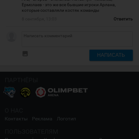
Ермолаев - это же все бывшие игроки Арлана,
которые составляли костяк команды
8 сентября, 13:03
Ответить
insert_photo
НАПИСАТЬ
ПАРТНЁРЫ
О НАС
Контакты
Реклама
Логотип
ПОЛЬЗОВАТЕЛЯМ