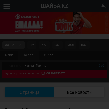
menu
perm_identity
ШАЙБА.KZ
ИЗБРАННОЕ
ЧМ
КХЛ
ВХЛ
МХЛ
НХЛ
9 АВГ.
10 АВГ.
11 АВГ.
10/08 14:00
Номад - Горняк
0
:
0
Букмекерская компания
Страница
Все новости