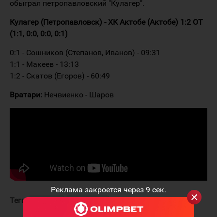
обыграл петропавловский "Кулагер".
Кулагер (Петропавловск) - ХК Актобе (Актобе) 1:2 ОТ
(1:1, 0:0, 0:0, 0:1)
0:1 - Сошников (Степанов, Иванов) - 09:31
1:1 - Макеев - 13:13
1:2 - Скатов (Егоров) - 60:49
Вратари:
Нечвиенко - Шаров
Реклама закроется через
9
сек.
Теги:
Кулагер
ХК Актобе