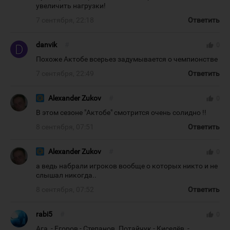
увеличить нагрузки!
7 сентября, 22:18
Ответить
danvik
#
thumb_up
0
Похоже Актобе всерьез задумывается о чемпионстве
7 сентября, 22:49
Ответить
Alexander Zukov
#
thumb_up
0
В этом сезоне "Актобе" смотрится очень солидно !!
8 сентября, 07:51
Ответить
Alexander Zukov
#
thumb_up
0
а ведь набрали игроков вообще о которых никто и не
слышал никогда..
8 сентября, 07:52
Ответить
rabi5
#
thumb_up
0
Ага, - Егоров - Степанов. Потайчук - Киселёв, -