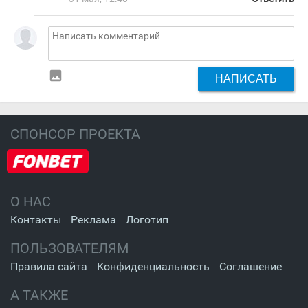
insert_photo
НАПИСАТЬ
СПОНСОР ПРОЕКТА
О НАС
Контакты
Реклама
Логотип
ПОЛЬЗОВАТЕЛЯМ
Правила сайта
Конфиденциальность
Соглашение
А ТАКЖЕ