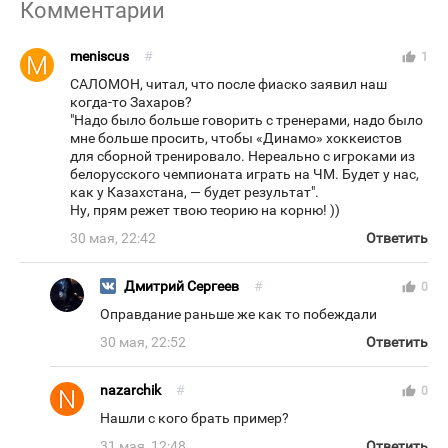
Комментарии
meniscus
#
thumb_up
1
САЛОМОН, читал, что после фиаско заявил наш
когда-то Захаров?
"Надо было больше говорить с тренерами, надо было
мне больше просить, чтобы «Динамо» хоккеистов
для сборной тренировало. Нереально с игроками из
белорусского чемпионата играть на ЧМ. Будет у нас,
как у Казахстана, — будет результат".
Ну, прям режет твою теорию на корню! ))
30 мая, 22:42
Ответить
Дмитрий Сергеев
#
thumb_up
0
Оправдание раньше же как то побеждали
30 мая, 22:52
Ответить
nazarchik
#
thumb_up
0
Нашли с кого брать пример?
31 мая, 12:48
Ответить