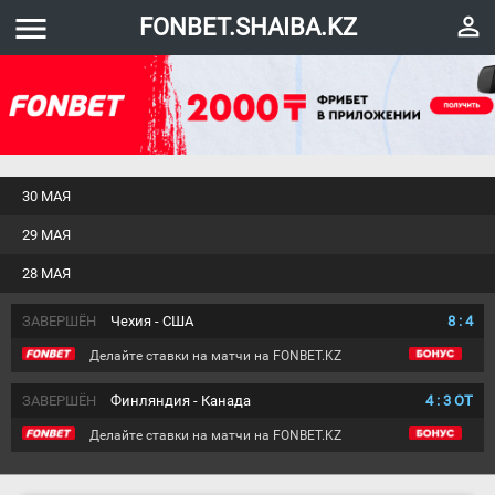
menu
perm_identity
FONBET.SHAIBA.KZ
30 МАЯ
29 МАЯ
28 МАЯ
ЗАВЕРШЁН
Чехия - США
8
:
4
Делайте ставки на матчи на FONBET.KZ
ЗАВЕРШЁН
Финляндия - Канада
4
:
3
ОТ
Делайте ставки на матчи на FONBET.KZ