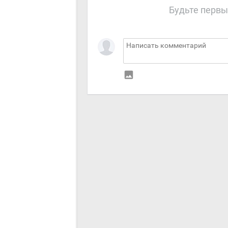
Будьте первы
insert_photo