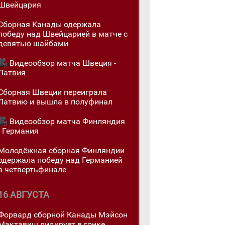
Швейцария
Сборная Канады одержалa
победу над Швейцарией в матче с
девятью шайбами
Видеообзор матча Швеция -
Латвия
Сборная Швеции переигралa
Латвию и вышла в полуфинал
Видеообзор матча Финляндия
- Германия
Молодёжная сборная Финляндии
одержалa победу над Германией
в четвертьфинале
16 АВГУСТА
Форвард сборной Канады Мэйсон
Мактавиш лидирует в гонке