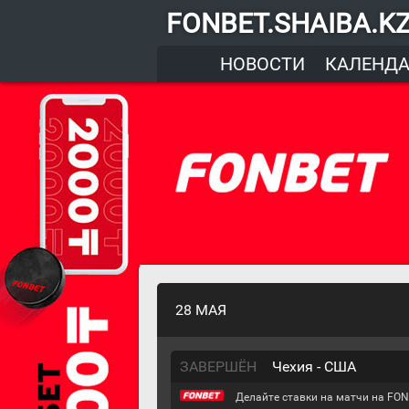
FONBET.SHAIBA.K
НОВОСТИ
КАЛЕНД
28 МАЯ
ЗАВЕРШЁН
Чехия - США
Делайте ставки на матчи на FON