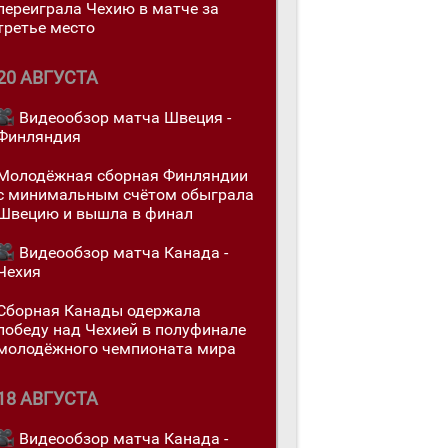
переигралa Чехию в матче за
третье место
20 АВГУСТА
Видеообзор матча Швеция -
Финляндия
Молодёжная сборная Финляндии
с минимальным счётом обыграла
Швецию и вышла в финал
Видеообзор матча Канада -
Чехия
Сборная Канады одержалa
победу над Чехией в полуфинале
молодёжного чемпионата мира
18 АВГУСТА
Видеообзор матча Канада -