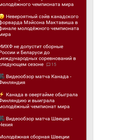
молодёжного чемпионата мира
Невероятный сэйв канадского
форварда Мэйсона Мактавиша в
финале молодёжного чемпионата
мира
ИИХФ не допустит сборные
России и Беларуси до
международных соревнований в
следующем сезоне
15
Видеообзор матча Канада -
Финляндия
Канада в овертайме обыграла
Финляндию и выиграла
молодёжный чемпионат мира
Видеообзор матча Швеция -
Чехия
Молодёжная сборная Швеции