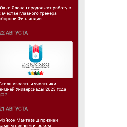
Юкка Ялонен продолжит работу в
качестве главного тренера
сборной Финляндии
22 АВГУСТА
Стали известны участники
зимней Универсиады 2023 года
7
21 АВГУСТА
Мэйсон Мактавиш признан
самым ценным игроком