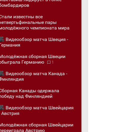
бомбардиров
Стали известны все
четвертьфинальные пары
молодёжного чемпионата мира
Видеообзор матча Швеция -
Германия
Молодёжная сборная Швеции
обыгралa Германию
1
Видеообзор матча Канада -
Финляндия
Сборная Канады одержалa
победу над Финляндией
Видеообзор матча Швейцария
- Австрия
Молодёжная сборная Швейцарии
переигралa Австрию