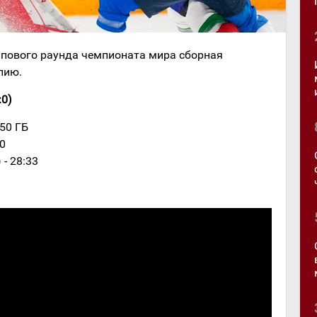
ппового раунда чемпионата мира сборная
лию.
:0)
:50 ГБ
20
 - 28:33