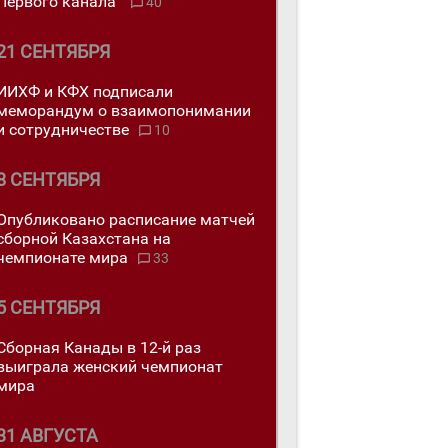
Первого канала"
40
21 СЕНТЯБРЯ
ИИХФ и КФХ подписали
меморандум о взаимопонимании
и сотрудничестве
10
8 СЕНТЯБРЯ
Опубликовано расписание матчей
сборной Казахстана на
чемпионате мира
33
5 СЕНТЯБРЯ
Сборная Канады в 12-й раз
выиграла женский чемпионат
мира
31 АВГУСТА