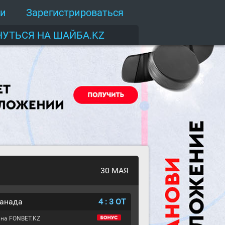
ти
Зарегистрироваться
НУТЬСЯ НА ШАЙБА.KZ
30 МАЯ
Канада
4
:
3
ОТ
 на FONBET.KZ