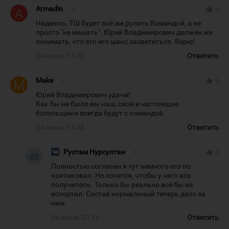
Armadin
#
thumb_up
4
Надеюсь, ТШ будет всё же рулить Командой, а не
просто "не мешать". Юрий Владимирович должен же
понимать, что это его шанс засветиться. Верю!
24 июня, 17:38
Ответить
Make
#
thumb_up
6
Юрий Владимирович удачи!
Как бы не было вы наш, свой и настоящие
болельщики всегда будут с командой.
24 июня, 17:48
Ответить
Рустам Нурсултан
#
thumb_up
3
Полностью согласен я тут немного его по
критиковал. Но хочется, чтобы у него все
получилось. Только бы реально всё бы не
испортил. Состав нормальный теперь дело за
ним.
24 июня, 23:16
Ответить