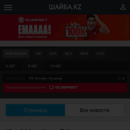
menu
perm_identity
ШАЙБА.KZ
ИЗБРАННОЕ
ЧМ
КХЛ
ВХЛ
МХЛ
НХЛ
8 АВГ.
9 АВГ.
10 АВГ.
ЗАВЕРШЁН
ХК Актобе - Кулагер
1
:
4
Букмекерская компания
Страница
Все новости