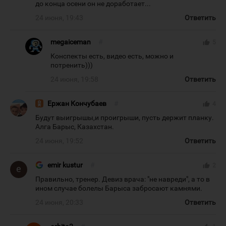
до конца осени он не доработает...
24 июня, 19:43
Ответить
megaiceman
#
thumb_up
5
Конспекты есть, видео есть, можно и
потренить)))
24 июня, 19:58
Ответить
Ержан Кончубаев
#
thumb_up
4
Будут выигрышы,и проигрыши, пусть держит планку.
Алга Барыс, Казахстан.
24 июня, 19:52
Ответить
emir kustur
#
thumb_up
2
Правильно, тренер. Девиз врача: "не навреди", а то в
ином случае болелы Барыса забросают камнями.
24 июня, 20:33
Ответить