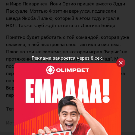
и Ииро Пакаринен. Йони Ортио пришёл вместо Эдди
Паскуале, Мэттью Фрэттин вернулся, подписали
шведа Якоба Лилью, который в этом году играл в
НХЛ. Также клуб ждёт ответа от Дастина Бойда.
Приятно будет работать с той командой, которая уже
слажена, в ней выстроена своя тактика и система.
Плюс по той же системе, по которой играл "Барыс" на
Реклама закроется через
8
сек.
протяжении двух сезонов, выступал и "Номад". Мы
постоянно разговаривали с тренерским штабом
первой команды о том, что должна быть выстроена
параллель. Чтобы игроки "Номада" и "Снежных
Барсов" были в любой момент готовы войти в
первую команду.
Теги:
Михайлис Юрий
Барыс
Источник:
ХК "Барыс"