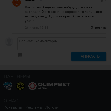
orbita2
#
thumb_up
1
Как бы его бедного чем нибудь другим не
закидали. Хотя конечно хорошо что дали шанс
нашему спецу. Вдруг попрёт. А так конечно
удачи.
26 июня, 15:11
Ответить
insert_photo
НАПИСАТЬ
ПАРТНЁРЫ
О НАС
Контакты
Реклама
Логотип