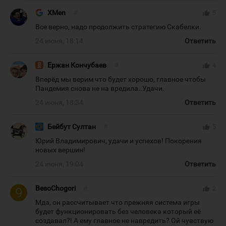
XMen
#
thumb_up
5
Все верно, надо продолжить стратегию Скабелки.
24 июня, 18:14
Ответить
Ержан Кончубаев
#
thumb_up
4
Вперёд мы верим что будет хорошо, главное чтобы
Пандемия снова не на вредила..Удачи.
24 июня, 18:34
Ответить
Бейбут Султан
#
thumb_up
5
Юрий Владимирович, удачи и успехов! Покорения
новых вершин!
24 июня, 19:04
Ответить
BesoChogori
#
thumb_up
2
Мда, он рассчитывает что прежняя система игры
будет функционировать без человека который её
создавал?! А ему главное не навредить? Ой чувствую