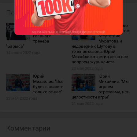
Похожие материалы
Юрий Михайлис
Про Шевченко
покинул пост
в большинстве,
главного
отсутствие
тренера
Муратова и
"Барыса"
недоверие к Шутову в
течение сезона. Юрий
14 июня 2022 года
Михайлис ответил не на все
вопросы журналиста
23 мая 2022 года
Юрий
Юрий
Михайлис: "Всё
Михайлис: "Мы
будет зависеть
играем
только от нас"
отрезками, нет
целостности игры"
23 мая 2022 года
21 мая 2022 года
Комментарии