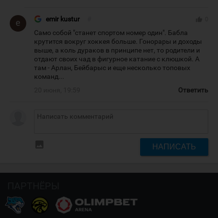
emir kustur
#
thumb_up
0
Само собой "станет спортом номер один". Бабла
крутится вокруг хоккея больше. Гонорары и доходы
выше, а коль дураков в принципе нет, то родители и
отдают своих чад в фигурное катание с клюшкой. А
там - Арлан, Бейбарыс и еще несколько топовых
команд...
20 июня, 19:59
Ответить
insert_photo
НАПИСАТЬ
ПАРТНЁРЫ