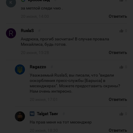
за метлой следи чмо .
20 июня, 14:00
Ответить
RuslaS
#
thumb_up
0
Андрюха, прогиб засчитан! В случае провала
Михайлиса, будь готов.
20 июня, 15:28
Ответить
Ragazzo
#
thumb_up
0
Уважаемый RuslaS, вы писали, что "видели
оскорбления пресс-службы [Барыса] в
месенджерах". Можете предоставить скрины?
Нам очень интересно.
20 июня, 17:01
Ответить
Talgat Taev
#
thumb_up
0
На прав меня на тот месенджер
20 июня, 18:30
Ответить