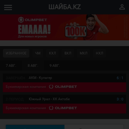
menu
perm_identity
ШАЙБА.KZ
ИЗБРАННОЕ
ЧМ
КХЛ
ВХЛ
МХЛ
НХЛ
7 АВГ.
8 АВГ.
9 АВГ.
ЗАВЕРШЁН
АКМ - Кулагер
6
:
1
Букмекерская компания
2 ПЕРИОД
Южный Урал - ХК Актобе
3
:
0
Букмекерская компания