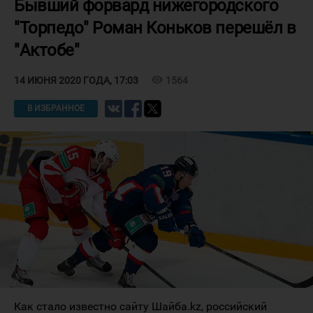
Бывший форвард нижегородского
"Торпедо" Роман Коньков перешёл в
"Актобе"
visibility
1564
14 ИЮНЯ 2020 ГОДА, 17:03
В ИЗБРАННОЕ
Как стало известно сайту Шайба.kz, российский