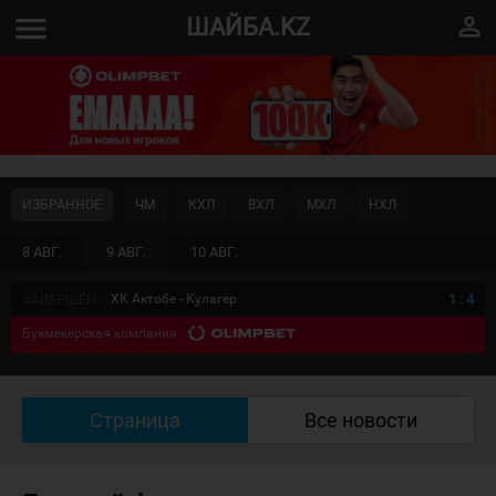
menu
perm_identity
ШАЙБА.KZ
ИЗБРАННОЕ
ЧМ
КХЛ
ВХЛ
МХЛ
НХЛ
8 АВГ.
9 АВГ.
10 АВГ.
ЗАВЕРШЁН
ХК Актобе - Кулагер
1
:
4
Букмекерская компания
Страница
Все новости