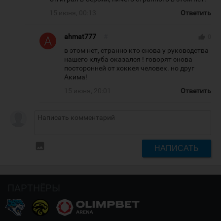
15 июня, 00:13
Ответить
ahmat777
#
thumb_up
0
в этом нет, странно кто снова у руководства
нашего клуба оказался ! говорят снова
посторонней от хоккея человек. но друг
Акима!
15 июня, 20:01
Ответить
insert_photo
НАПИСАТЬ
ПАРТНЁРЫ