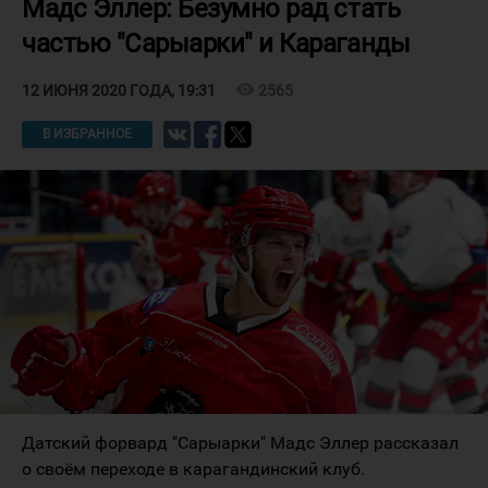
Мадс Эллер: Безумно рад стать
частью "Сарыарки" и Караганды
visibility
2565
12 ИЮНЯ 2020 ГОДА, 19:31
В ИЗБРАННОЕ
Датский форвард "Сарыарки" Мадс Эллер рассказал
о своём переходе в карагандинский клуб.