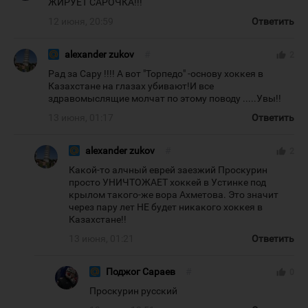
ЖИРУЕТ САРОЧКА!!!
12 июня, 20:59
Ответить
alexander zukov
#
thumb_up
2
Рад за Сару !!!! А вот "Торпедо" -основу хоккея в
Казахстане на глазах убивают!И все
здравомыслящие молчат по этому поводу .....Увы!!
13 июня, 01:17
Ответить
alexander zukov
#
thumb_up
2
Какой-то алчный еврей заезжий Проскурин
просто УНИЧТОЖАЕТ хоккей в Устинке под
крылом такого-же вора Ахметова. Это значит
через пару лет НЕ будет никакого хоккея в
Казахстане!!
13 июня, 01:21
Ответить
Поджог Сараев
#
thumb_up
0
Проскурин русский