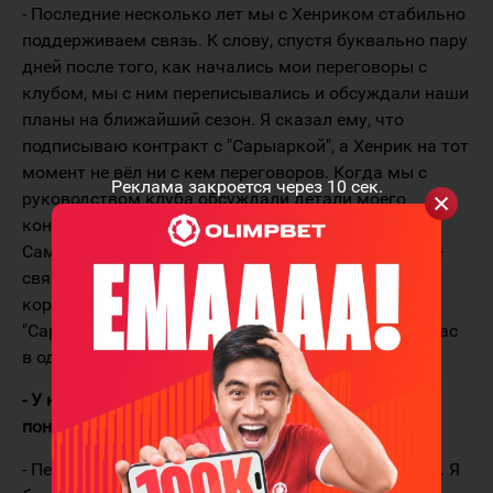
- Последние несколько лет мы с Хенриком стабильно
поддерживаем связь. К слову, спустя буквально пару
дней после того, как начались мои переговоры с
клубом, мы с ним переписывались и обсуждали наши
планы на ближайший сезон. Я сказал ему, что
подписываю контракт с "Сарыаркой", а Хенрик на тот
момент не вёл ни с кем переговоров. Когда мы с
Реклама закроется через
9
сек.
руководством клуба обсуждали детали моего
контракта, решил узнать об интересе к
Самуэльссону. Мне сообщили, что с Хенриком уже
связались и ведутся переговоры. Через очень
короткий промежуток времени он стал игроком
"Сарыарки". Очень рад, что судьба снова сводит нас
в одном клубе.
- У нас очень крутые болельщики, которые тебе
понравятся. Скажи им пару слов.
- Передаю огромный привет болельщикам "орлов". Я