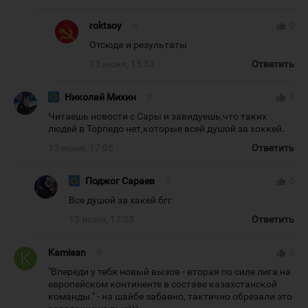
roktsoy
#
thumb_up
0
Отсюда и результаты
13 июня, 15:53
Ответить
Николай Михин
#
thumb_up
1
Читаешь новости с Сары и завидуешь,что таких
людей в Торпедо нет,которые всей душой за хоккей.
13 июня, 17:05
Ответить
Поджог Сараев
#
thumb_up
0
Все душой за хакей бгг
13 июня, 17:35
Ответить
Kamisan
#
thumb_up
0
"Впереди у тебя новый вызов - вторая по силе лига на
европейском континенте в составе казахстанской
команды." - на шайбе забавно, тактично обрезали это