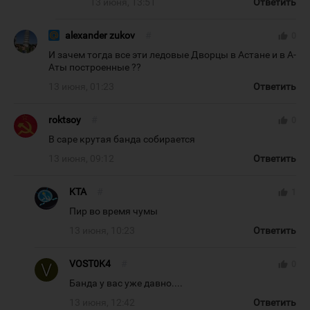
13 июня, 13:51
Ответить
alexander zukov
#
thumb_up
0
И зачем тогда все эти ледовые Дворцы в Астане и в А-
Аты построенные ??
13 июня, 01:23
Ответить
roktsoy
#
thumb_up
0
В саре крутая банда собирается
13 июня, 09:12
Ответить
KTA
#
thumb_up
1
Пир во время чумы
13 июня, 10:23
Ответить
VOST0K4
#
thumb_up
0
Банда у вас уже давно....
13 июня, 12:42
Ответить