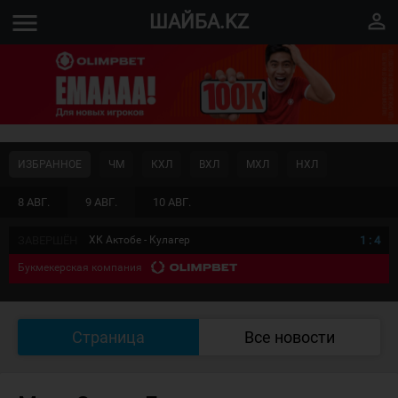
menu
perm_identity
ШАЙБА.KZ
ИЗБРАННОЕ
ЧМ
КХЛ
ВХЛ
МХЛ
НХЛ
8 АВГ.
9 АВГ.
10 АВГ.
ЗАВЕРШЁН
ХК Актобе - Кулагер
1
:
4
Букмекерская компания
Страница
Все новости