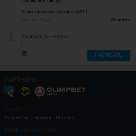
заявление из вью)))
Очень уж громко сказано о ВХЛ))
14 июня, 09:49
Ответить
insert_photo
НАПИСАТЬ
ПАРТНЁРЫ
О НАС
Контакты
Реклама
Логотип
ПОЛЬЗОВАТЕЛЯМ