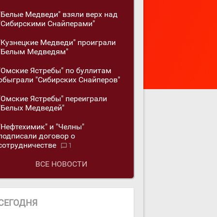
"Белые Медведи" взяли верх над
"Сибирскими Снайперами"
"Кузнецкие Медведи" проиграли
"Белым Медведям"
"Омские Ястребы" по буллитам
обыграли "Сибирских Снайперов"
"Омские Ястребы" переиграли
"Белых Медведей"
"Нефтехимик" и "Челны"
подписали договор о
сотрудничестве
1
ВСЕ НОВОСТИ
СЕГОДНЯ