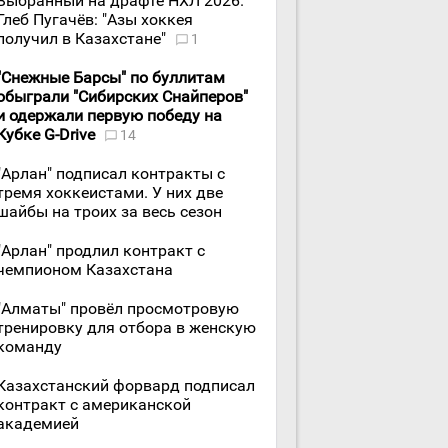
Выбранный на драфте НХЛ 2026.
Глеб Пугачёв: "Азы хоккея
получил в Казахстане"
1
"Снежные Барсы" по буллитам
обыграли "Сибирских Снайперов"
и одержали первую победу на
Кубке G-Drive
14
"Арлан" подписал контракты с
тремя хоккеистами. У них две
шайбы на троих за весь сезон
"Арлан" продлил контракт с
чемпионом Казахстана
"Алматы" провёл просмотровую
тренировку для отбора в женскую
команду
Казахстанский форвард подписал
контракт с американской
академией