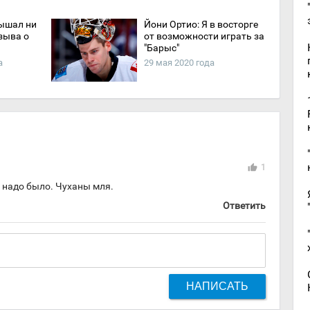
лышал ни
Йони Ортио: Я в восторге
зыва о
от возможности играть за
"Барыс"
а
29 мая 2020 года
thumb_up
1
ь надо было. Чуханы мля.
Ответить
НАПИСАТЬ