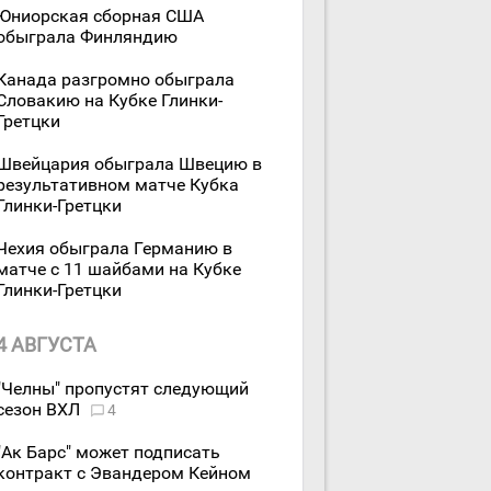
Юниорская сборная США
обыграла Финляндию
Канада разгромно обыграла
Словакию на Кубке Глинки-
Гретцки
Швейцария обыграла Швецию в
результативном матче Кубка
Глинки-Гретцки
Чехия обыграла Германию в
матче с 11 шайбами на Кубке
Глинки-Гретцки
4 АВГУСТА
"Челны" пропустят следующий
сезон ВХЛ
4
"Ак Барс" может подписать
контракт с Эвандером Кейном