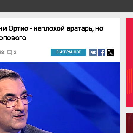
и Ортио - неплохой вратарь, но
топового
28
2
comment
В ИЗБРАННОЕ