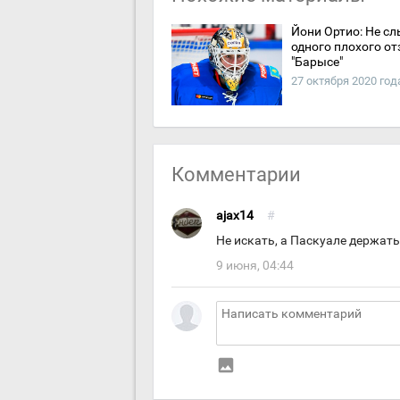
Йони Ортио: Не с
одного плохого от
"Барысе"
27 октября 2020 год
Комментарии
ajax14
#
Не искать, а Паскуале держат
9 июня, 04:44
insert_photo