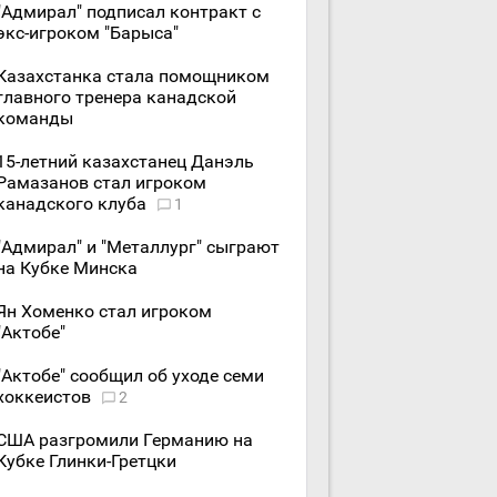
"Адмирал" подписал контракт с
экс-игроком "Барыса"
Казахстанка стала помощником
главного тренера канадской
команды
15-летний казахстанец Данэль
Рамазанов стал игроком
канадского клуба
1
"Адмирал" и "Металлург" сыграют
на Кубке Минска
Ян Хоменко стал игроком
"Актобе"
"Актобе" сообщил об уходе семи
хоккеистов
2
США разгромили Германию на
Кубке Глинки-Гретцки