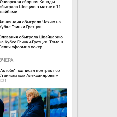
Юниорская сборная Канады
обыграла Швецию в матче с 11
шайбами
Финляндия обыграла Чехию на
Кубке Глинки-Гретцки
Словакия обыграла Швейцарию
на Кубке Глинки-Гретцки. Томаш
Селич оформил покер
ВЧЕРА
"Актобе" подписал контракт со
Станиславом Александровым
1