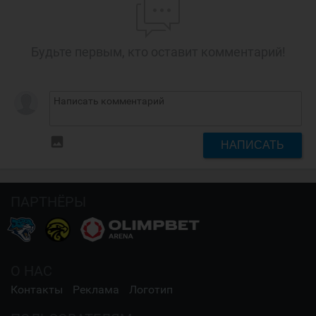
Будьте первым, кто оставит комментарий!
insert_photo
НАПИСАТЬ
ПАРТНЁРЫ
О НАС
Контакты
Реклама
Логотип