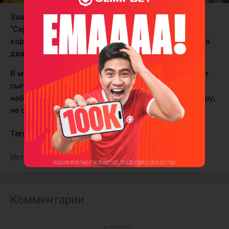
Защитник Антон Горбачёв продлил контракт с
"Сарыаркой", сообщает пресс-служба
карагандинского клуба. Соглашение рассчитано на
два года.
В минувшем сезоне 24-летний российский хоккеист
сыграл в регулярном чемпионате ВХЛ 27 матчей и
набрал 4 (3+1) очка. В плей-офф он провёл одну игру,
не отметившись результативными действиями.
Теги:
Горбачёв Антон
Сарыарка
Источник:
ХК "Сарыарка"
Комментарии