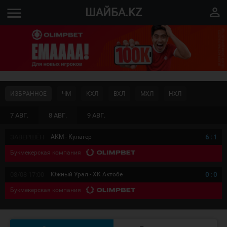
menu
perm_identity
ШАЙБА.KZ
ИЗБРАННОЕ
ЧМ
КХЛ
ВХЛ
МХЛ
НХЛ
7 АВГ.
8 АВГ.
9 АВГ.
ЗАВЕРШЁН
АКМ - Кулагер
6
:
1
Букмекерская компания
08/08 17:00
Южный Урал - ХК Актобе
0
:
0
Букмекерская компания