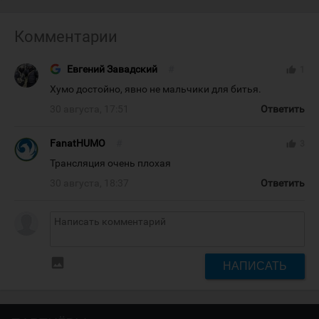
Комментарии
Евгений Завадский
#
thumb_up
1
Хумо достойно, явно не мальчики для битья.
30 августа, 17:51
Ответить
FanatHUMO
#
thumb_up
3
Трансляция очень плохая
30 августа, 18:37
Ответить
insert_photo
НАПИСАТЬ