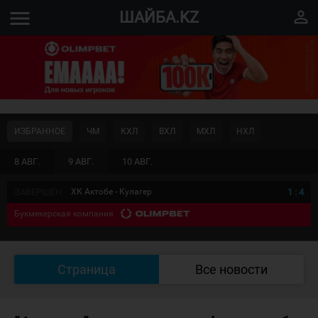
menu
perm_identity
ШАЙБА.KZ
ИЗБРАННОЕ
ЧМ
КХЛ
ВХЛ
МХЛ
НХЛ
8 АВГ.
9 АВГ.
10 АВГ.
ЗАВЕРШЁН
ХК Актобе - Кулагер
1
:
4
Букмекерская компания
Страница
Все новости