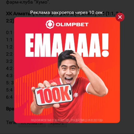
фарм-клуба "Хумо".
Реклама закроется через
10
сек.
ХК Алматы (Алматы) - Хумо-2 (Ташкент) 6:4 (1:1, 3:1,
2:2)
0:1 - Кевлин (Сирофимович, Парванов) - 06:02
1:1 - Воробьёв (Бурделёв, Пушкарёв) - 13:27
1:2 - Кевлин - 23:41
2:2 - Бурделёв (Пушкарёв) - 24:53
3:2 - Ханьжин (Евграфов, Ковзалов) - 29:22 ГБ
4:2 - Воробьёв (Лакиза, Пушкарёв) - 32:40
4:3 - Летов (Ахметянов, Попитич) - 40:54 ГБ
5: 3 - Ефимов (Хамматов) - 43:23
5:4 - Сирофимович (Панов) - 45:31
6:4 - Ковзалов (Гуляков, Евграфов) - 57:21 ГБ
Вратари:
Демидов - Целиков
Теги:
ХК Алматы
Хумо-2