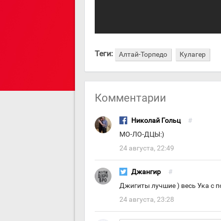
Теги:
Алтай-Торпедо
Кулагер
Комментарии
Николай Гольц
#
МО-ЛО-ДЦЫ:)
24 августа, 22:49
Джангир
#
Джигиты лучшие ) весь Ука с п
24 августа, 23:28