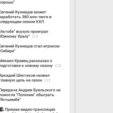
хорошо"
Евгений Кузнецов может
заработать 380 млн тенге в
следующем сезоне КХЛ
"Актобе" всухую проиграл
"Южному Уралу"
1
Евгений Кузнецов стал игроком
"Сибири"
Михаил Кравец рассказал о
подготовке к новому сезону
2
Аркадий Шестаков назвал
главную цель на сезон
1
Передача Андрея Буяльского не
помогла "Полонии" обыграть
"Ястшембе"
Прямая видео-трансляция