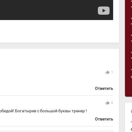
thumb_up
1
Ответить
thumb_up
0
обедой! Богатырев с большой буквы тренер !
Ответить