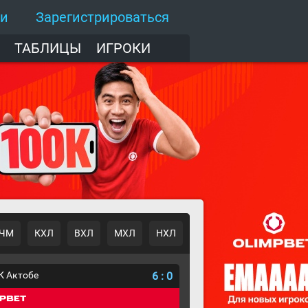
ти
Зарегистрироваться
ТАБЛИЦЫ
ИГРОКИ
ЧМ
КХЛ
ВХЛ
МХЛ
НХЛ
К Актобе
6
:
0