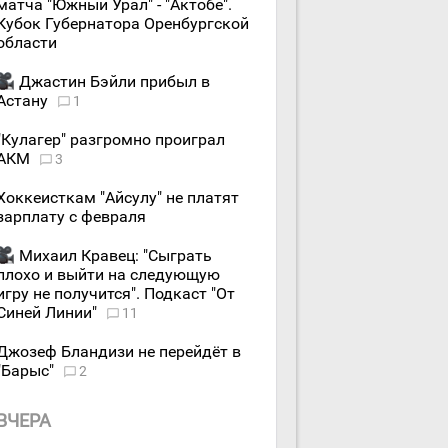
матча "Южный Урал" - "Актобе".
Кубок Губернатора Оренбургской
области
Джастин Бэйли прибыл в
Астану
1
"Кулагер" разгромно проиграл
АКМ
3
Хоккеисткам "Айсулу" не платят
зарплату с февраля
Михаил Кравец: "Сыграть
плохо и выйти на следующую
игру не получится". Подкаст "От
Синей Линии"
11
Джозеф Бландизи не перейдёт в
"Барыс"
2
ВЧЕРА