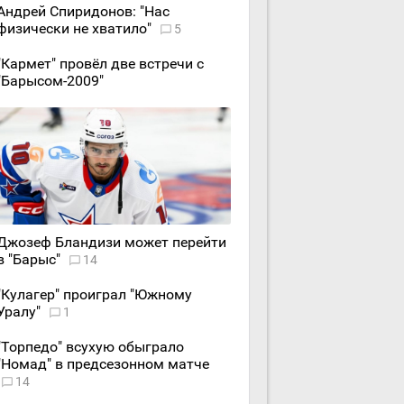
Андрей Спиридонов: "Нас
физически не хватило"
5
"Кармет" провёл две встречи с
"Барысом-2009"
Джозеф Бландизи может перейти
в "Барыс"
14
"Кулагер" проиграл "Южному
Уралу"
1
"Торпедо" всухую обыграло
"Номад" в предсезонном матче
14