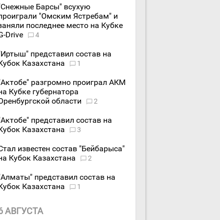
"Снежные Барсы" всухую
проиграли "Омским Ястребам" и
заняли последнее место на Кубке
G-Drive
4
"Иртыш" представил состав на
Кубок Казахстана
1
"Актобе" разгромно проиграл АКМ
на Кубке губернатора
Оренбургской области
2
"Актобе" представил состав на
Кубок Казахстана
3
Стал известен состав "Бейбарыса"
на Кубок Казахстана
2
"Алматы" представил состав на
Кубок Казахстана
1
6 АВГУСТА