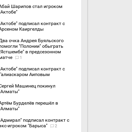
Абай Шарипов стал игроком
"Актобе"
"Актобе" подписал контракт с
Арсеном Каиргелды
Два очка Андрея Буяльского
помогли "Полонии" обыграть
"Ястшембе" в предсезонном
матче
1
"Актобе" подписал контракт с
Галиаскаром Аиповым
Сергей Машинец покинул
"Алматы"
Артём Бурделёв перешёл в
"Алматы"
"Адмирал" подписал контракт с
экс-игроком "Барыса"
2