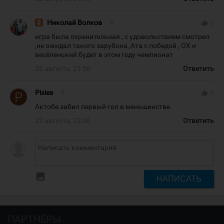
Николай Волков
#
thumb_up
3
игра была охренительная , с удовольствием смотрел
,не ожидал такого зарубона ,Ата с победой , ОХ и
весёленький будет в этом году чемпионат
22 августа, 21:56
Ответить
Pixies
#
thumb_up
0
Актобе забил первый гол в меньшинстве.
22 августа, 23:36
Ответить
insert_photo
НАПИСАТЬ
ПАРТНЁРЫ