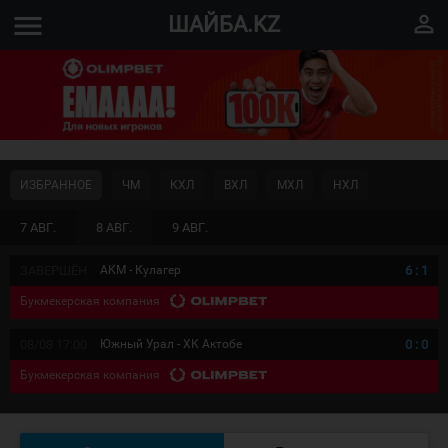
menu
perm_identity
ШАЙБА.KZ
ИЗБРАННОЕ
ЧМ
КХЛ
ВХЛ
МХЛ
НХЛ
7 АВГ.
8 АВГ.
9 АВГ.
ЗАВЕРШЁН
АКМ - Кулагер
6
:
1
Букмекерская компания
08/08 17:00
Южный Урал - ХК Актобе
0
:
0
Букмекерская компания