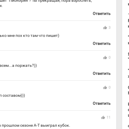
ишет "Пионэрия"? Ты прекращай, пора взрослеть,
м.
Ответить
thumb_up
3
ько мне пох кто там что пишет)
Ответить
thumb_up
0
всем...а поржать?))
Ответить
thumb_up
0
п составом)))
Ответить
thumb_up
11
 в прошлом сезоне А-Т выиграл кубок.