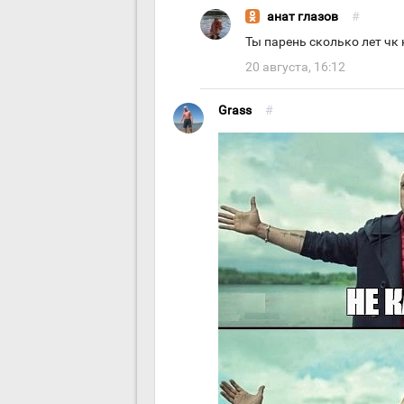
анат глазов
#
Ты парень сколько лет чк 
20 августа, 16:12
Grass
#