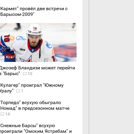
"Кармет" провёл две встречи с
"Барысом-2009"
Джозеф Бландизи может перейти
в "Барыс"
10
"Кулагер" проиграл "Южному
Уралу"
1
"Торпедо" всухую обыграло
"Номад" в предсезонном матче
14
"Снежные Барсы" всухую
проиграли "Омским Ястребам" и