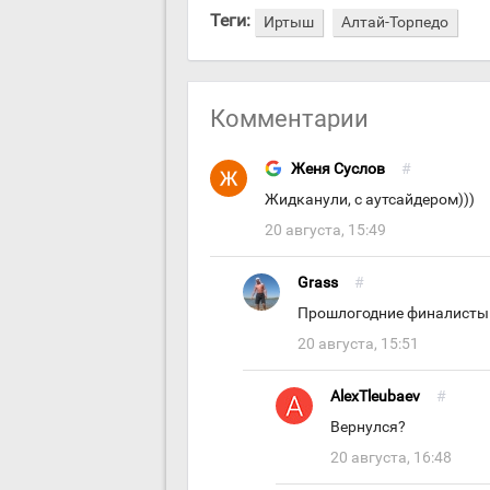
Теги:
Иртыш
Алтай-Торпедо
Комментарии
Женя Суслов
#
Жидканули, с аутсайдером)))
20 августа, 15:49
Grass
#
Прошлогодние финалисты
20 августа, 15:51
AlexTleubaev
#
Вернулся?
20 августа, 16:48