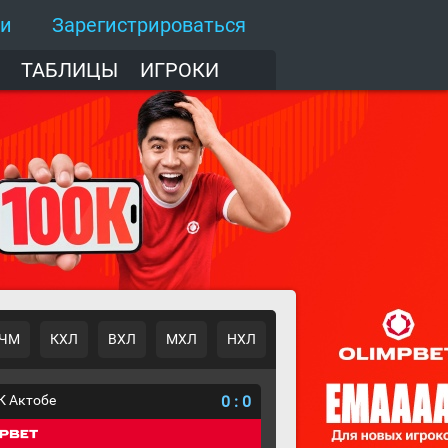
ти
Зарегистрироваться
ТАБЛИЦЫ
ИГРОКИ
ЧМ
КХЛ
ВХЛ
МХЛ
НХЛ
К Актобе
0
:
0