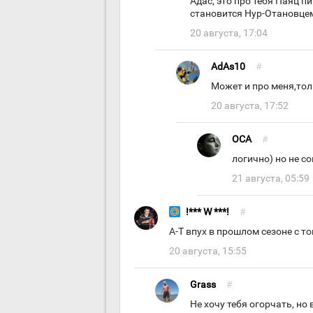
Адас, это про тебя Паяц п
становится Нур-Отановце
20 августа, 17:04
AdAs10
#
Может и про меня,тол
20 августа, 17:52
OCA
#
логично) но не со
21 августа, 05:59
!*** W ***!
#
А-Т впух в прошлом сезоне с то
20 августа, 15:55
Grass
#
Не хочу тебя огорчать, но