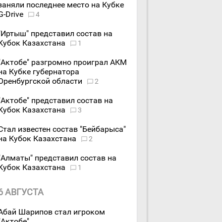
заняли последнее место на Кубке
G-Drive
4
"Иртыш" представил состав на
Кубок Казахстана
1
"Актобе" разгромно проиграл АКМ
на Кубке губернатора
Оренбургской области
2
"Актобе" представил состав на
Кубок Казахстана
3
Стал известен состав "Бейбарыса"
на Кубок Казахстана
2
"Алматы" представил состав на
Кубок Казахстана
1
6 АВГУСТА
Абай Шарипов стал игроком
"Актобе"