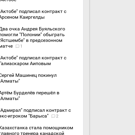
"Актобе" подписал контракт с
Арсеном Каиргелды
Два очка Андрея Буяльского
помогли "Полонии" обыграть
"Ястшембе" в предсезонном
матче
1
"Актобе" подписал контракт с
Галиаскаром Аиповым
Сергей Машинец покинул
"Алматы"
Артём Бурделёв перешёл в
"Алматы"
"Адмирал" подписал контракт с
экс-игроком "Барыса"
2
Казахстанка стала помощником
главного тренера канадской