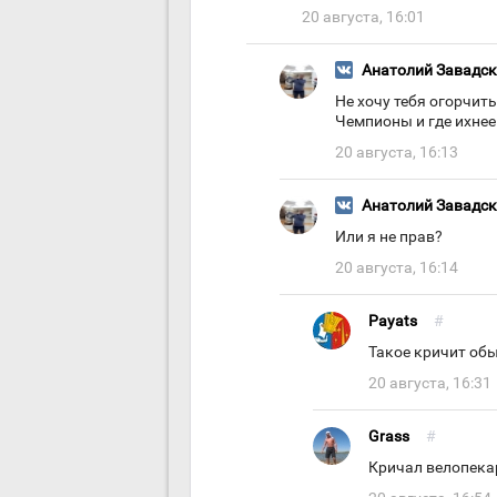
20 августа, 16:01
Анатолий Завадс
Не хочу тебя огорчить
Чемпионы и где ихне
20 августа, 16:13
Анатолий Завадс
Или я не прав?
20 августа, 16:14
Payats
#
Такое кричит об
20 августа, 16:31
Grass
#
Кричал велопекар