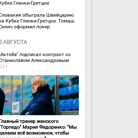
Кубке Глинки-Гретцки
Словакия обыграла Швейцарию
на Кубке Глинки-Гретцки. Томаш
Селич оформил покер
5 АВГУСТА
"Актобе" подписал контракт со
Станиславом Александровым
1
Главный тренер женского
"Торпедо" Мария Федоренко: "Мы
делаем всё возможное, чтобы