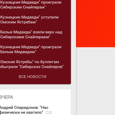
"Кузнецкие Медведи" проиграли
"Сибирским Снайперам"
"Кузнецкие Медведи" уступили
"Омским Ястребам"
"Белые Медведи" взяли верх над
"Сибирскими Снайперами"
"Кузнецкие Медведи" проиграли
"Белым Медведям"
"Омские Ястребы" по буллитам
обыграли "Сибирских Снайперов"
ВСЕ НОВОСТИ
ВЧЕРА
Андрей Спиридонов: "Нас
физически не хватило"
2