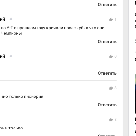
Ответить
кий
#
thumb_up
1
 но А-Т в прошлом году кричали после кубка что они
е Чемпионы
Ответить
кий
#
thumb_up
0
Ответить
thumb_up
3
ычно только пионэрия
Ответить
thumb_up
8
ь и только.