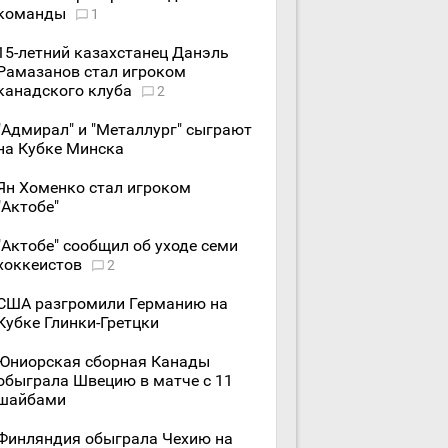
команды
1
15-летний казахстанец Данэль
Рамазанов стал игроком
канадского клуба
2
"Адмирал" и "Металлург" сыграют
на Кубке Минска
Ян Хоменко стал игроком
"Актобе"
"Актобе" сообщил об уходе семи
хоккеистов
2
США разгромили Германию на
Кубке Глинки-Гретцки
Юниорская сборная Канады
обыграла Швецию в матче с 11
шайбами
Финляндия обыграла Чехию на