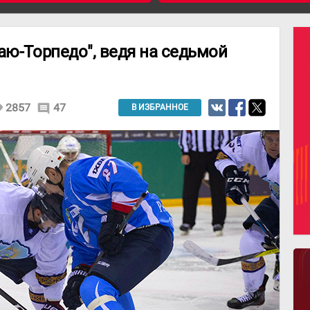
аю-Торпедо", ведя на седьмой
ity
2857
47
comment
В ИЗБРАННОЕ