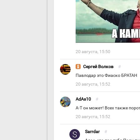
20 августа, 15:50
Сергей Волков
#
Павлодар это Фиаско БРАТАН
20 августа, 15:52
AdAs10
#
А-Т он может! Всех также порот
20 августа, 15:52
Sarrdar
#