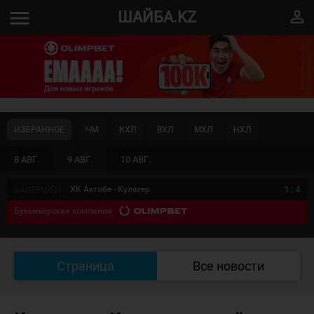
menu
perm_identity
ШАЙБА.KZ
ИЗБРАННОЕ
ЧМ
КХЛ
ВХЛ
МХЛ
НХЛ
8 АВГ.
9 АВГ.
10 АВГ.
ЗАВЕРШЁН
ХК Актобе - Кулагер
1
:
4
Букмекерская компания
Страница
Все новости