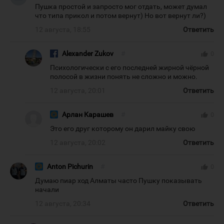
Пушка простой и запросто мог отдать, может думал
что типа прикол и потом вернут) Но вот вернут ли?)
12 августа, 18:55
Ответить
Alexander Zukov
#
thumb_up
0
Психологически с его последней жирной чёрной
полосой в жизни понять не сложно и можно.
12 августа, 20:01
Ответить
Арлан Карашев
#
thumb_up
0
Это его друг которому он дарил майку свою
12 августа, 20:02
Ответить
Anton Pichurin
#
thumb_up
0
Думаю пиар ход Алматы часто Пушку показывать
начали
12 августа, 20:34
Ответить