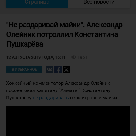
Страница
Все новости
"Не раздаривай майки". Александр
Олейник потроллил Константина
Пушкарёва
visibility
1951
12 АВГУСТА 2019 ГОДА, 16:11
В ИЗБРАННОЕ
Хоккейный комментатор Александр Олейник
посоветовал капитану "Алматы" Константину
Пушкарёву
не раздаривать
свои игровые майки.