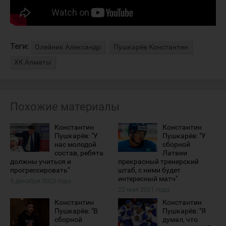
Теги:
Олейник Александр
Пушкарёв Константин
ХК Алматы
Похожие материалы
Константин
Константин
Пушкарёв: "У
Пушкарёв: "У
нас молодой
сборной
состав, ребята
Латвии
должны учиться и
прекрасный тренерский
прогрессировать"
штаб, с ними будет
интересный матч"
5 декабря 2023 года
22 мая 2021 года
Константин
Константин
Пушкарёв: "В
Пушкарёв: "Я
сборной
думал, что