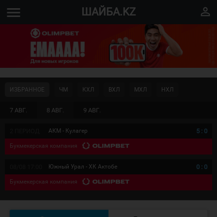
menu
perm_identity
ШАЙБА.KZ
ИЗБРАННОЕ
ЧМ
КХЛ
ВХЛ
МХЛ
НХЛ
7 АВГ.
8 АВГ.
9 АВГ.
2 ПЕРИОД
АКМ - Кулагер
5
:
0
Букмекерская компания
08/08 17:00
Южный Урал - ХК Актобе
0
:
0
Букмекерская компания