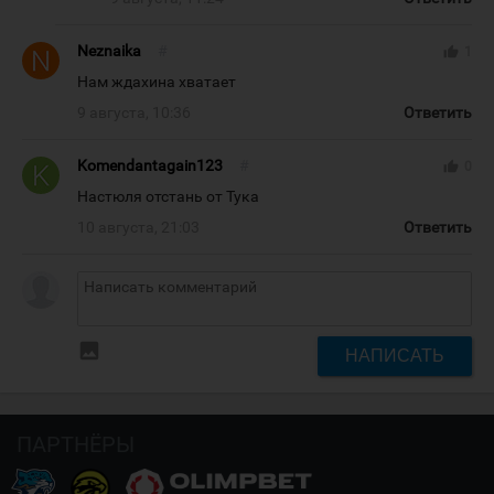
Neznaika
#
thumb_up
1
Нам ждахина хватает
9 августа, 10:36
Ответить
Komendantagain123
#
thumb_up
0
Настюля отстань от Тука
10 августа, 21:03
Ответить
insert_photo
НАПИСАТЬ
ПАРТНЁРЫ