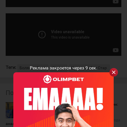
Теги:
Реклама закроется через
9
сек.
Болякин Олег
Ермак
Куньлунь Ред Стар
Похожие материалы
Олег Болякин:
Олег Болякин:
"Сделаем
"Мы ещё
выводы и
поборемся"
проведём
15 мая 2025 года
анализ"