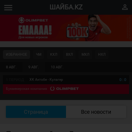
menu
perm_identity
ШАЙБА.KZ
ИЗБРАННОЕ
ЧМ
КХЛ
ВХЛ
МХЛ
НХЛ
8 АВГ.
9 АВГ.
10 АВГ.
1 ПЕРИОД
ХК Актобе - Кулагер
0
:
0
Букмекерская компания
Страница
Все новости