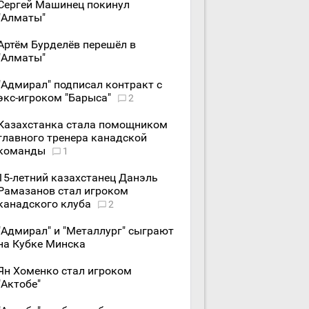
Сергей Машинец покинул
"Алматы"
Артём Бурделёв перешёл в
"Алматы"
"Адмирал" подписал контракт с
экс-игроком "Барыса"
2
Казахстанка стала помощником
главного тренера канадской
команды
1
15-летний казахстанец Данэль
Рамазанов стал игроком
канадского клуба
2
"Адмирал" и "Металлург" сыграют
на Кубке Минска
Ян Хоменко стал игроком
"Актобе"