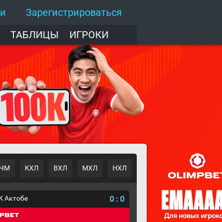
ти
Зарегистрироваться
ТАБЛИЦЫ
ИГРОКИ
ЧМ
КХЛ
ВХЛ
МХЛ
НХЛ
К Актобе
0
:
0