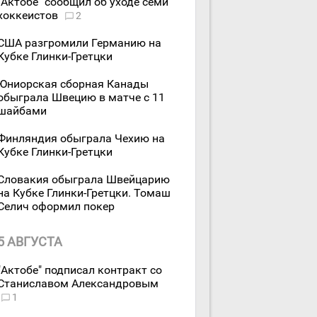
"Актобе" сообщил об уходе семи
хоккеистов
2
США разгромили Германию на
Кубке Глинки-Гретцки
Юниорская сборная Канады
обыграла Швецию в матче с 11
шайбами
Финляндия обыграла Чехию на
Кубке Глинки-Гретцки
Словакия обыграла Швейцарию
на Кубке Глинки-Гретцки. Томаш
Селич оформил покер
5 АВГУСТА
"Актобе" подписал контракт со
Станиславом Александровым
1