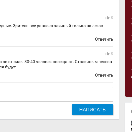
thumb_up
0
едные. Зритель все равно столичный только на легов
Ответить
thumb_up
0
ежков от силы 30-40 человек посещают. Столичным пенсов
ся будут
Ответить
НАПИСАТЬ