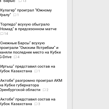
в "Барыс"
13
"Кулагер" проиграл "Южному
Уралу"
1
"Торпедо" всухую обыграло
"Номад" в предсезонном матче
14
"Снежные Барсы" всухую
проиграли "Омским Ястребам" и
заняли последнее место на Кубке
G-Drive
4
"Иртыш" представил состав на
Кубок Казахстана
1
"Актобе" разгромно проиграл АКМ
на Кубке губернатора
Оренбургской области
2
"Актобе" представил состав на
Кубок Казахстана
3