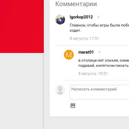
Комментарии
Igorkop2012
#
Главное, чтобы игры были поб
ходит.
8 августа, 17:51
marat01
#
в столице нет хоккея, сн
подавай, кипятком писать
8 августа, 18:51
insert_photo