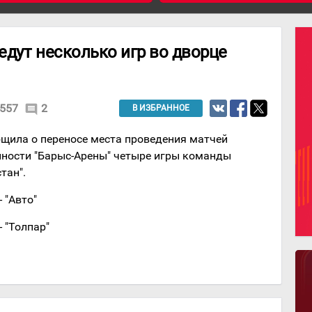
дут несколько игр во дворце
557
2
comment
В ИЗБРАННОЕ
щила о переносе места проведения матчей
енности "Барыс-Арены" четыре игры команды
тан".
 "Авто"
- "Толпар"