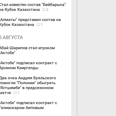
Стал известен состав "Бейбарыса"
на Кубок Казахстана
2
"Алматы" представил состав на
Кубок Казахстана
1
6 АВГУСТА
Абай Шарипов стал игроком
"Актобе"
"Актобе" подписал контракт с
Арсеном Каиргелды
Два очка Андрея Буяльского
помогли "Полонии" обыграть
"Ястшембе" в предсезонном
матче
1
"Актобе" подписал контракт с
Галиаскаром Аиповым