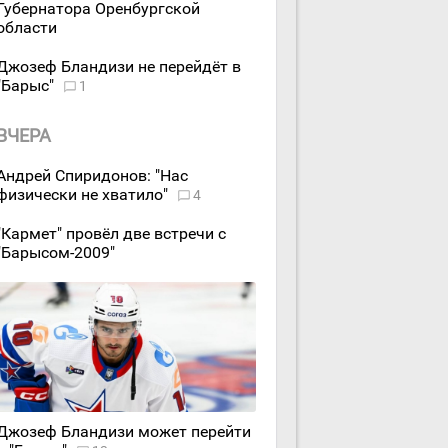
Губернатора Оренбургской
области
Джозеф Бландизи не перейдёт в
"Барыс"
1
ВЧЕРА
Андрей Спиридонов: "Нас
физически не хватило"
4
"Кармет" провёл две встречи с
"Барысом-2009"
Джозеф Бландизи может перейти