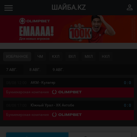
menu
perm_identity
ШАЙБА.KZ
ИЗБРАННОЕ
ЧМ
КХЛ
ВХЛ
МХЛ
НХЛ
7 АВГ.
8 АВГ.
9 АВГ.
08/08 12:00
АКМ - Кулагер
0
:
0
Букмекерская компания
08/08 17:00
Южный Урал - ХК Актобе
0
:
0
Букмекерская компания