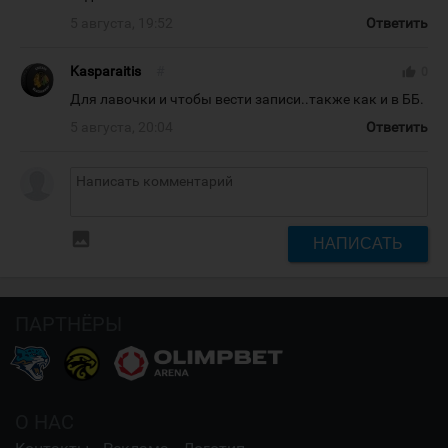
5 августа, 19:52
Ответить
Kasparaitis
#
thumb_up
0
Для лавочки и чтобы вести записи..также как и в ББ.
5 августа, 20:04
Ответить
insert_photo
НАПИСАТЬ
ПАРТНЁРЫ
О НАС