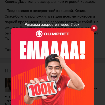
Кевина Даллмэна с завершением игровой карьеры.
- Поздравляю с невероятной карьерой, Кевин.
Спасибо, что проложил путь для всех легионеров и
парней вроде меня. Было здорово играть с тобой. Не
Реклама закроется через
7
сек.
смогу отблагодарить тебя за всё лучшее, что у меня
было. Наслаждайся завершением карьеры, мой друг.
Ты заслужил это. Я знаю, мы снова будем вместе.
Теги:
Доус Найджел
Даллмэн Кевин
Барыс
Похожие материалы
"Там бывают
Игроки
взятки и
"Барыса",
откаты, кто-то
принимавшие
хочет себе что-
участие в
то урвать". Найджел Доус - о
турнире PeeWee
переезде в КХЛ, жизни в
24 февраля 2026 года
Астане, паспорте Казахстана,