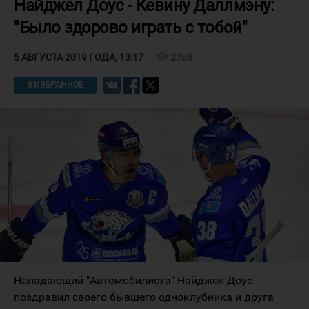
Найджел Доус - Кевину Даллмэну:
"Было здорово играть с тобой"
visibility
2788
5 АВГУСТА 2019 ГОДА, 13:17
В ИЗБРАННОЕ
Нападающий "Автомобилиста" Найджел Доус
поздравил своего бывшего одноклубника и друга