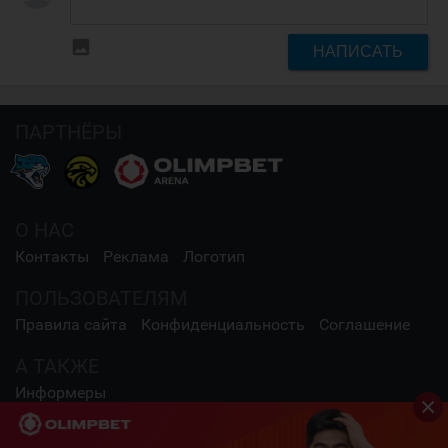
insert_photo
НАПИСАТЬ
ПАРТНЁРЫ
О НАС
Контакты
Реклама
Логотип
ПОЛЬЗОВАТЕЛЯМ
Правила сайта
Конфиденциальность
Соглашение
А ТАКЖЕ
Информеры
СОЦИАЛЬНЫЕ СЕТИ