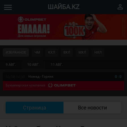
menu
perm_identity
ШАЙБА.KZ
ИЗБРАННОЕ
ЧМ
КХЛ
ВХЛ
МХЛ
НХЛ
9 АВГ.
10 АВГ.
11 АВГ.
10/08 14:00
Номад - Горняк
0
:
0
Букмекерская компания
Страница
Все новости