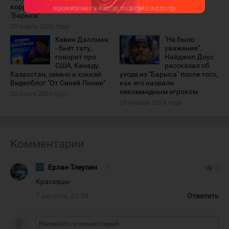
коррупции и откатах в
"Барысе"
20 марта 2026 года
Кевин Даллмэн
"Не было
- бьёт тату,
уважения".
говорит про
Найджел Доус
США, Канаду,
рассказал об
Казахстан, семью и хоккей.
уходе из "Барыса" после того,
Видеоблог "От Синей Линии"
как его назвали
некомандным игроком
25 июня 2024 года
29 января 2024 года
Комментарии
Ерлан Тлеулин
#
thumb_up
0
Красавцы
7 августа, 22:58
Ответить