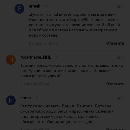
ermek
#
thumb_up
0
Думаю, что ТШ внесет коррективы в звеньях.
Основной костяк это Барыс-99. Надо и звенья
составлять с учетом прежних связок. За 5 дней
аля-сборов в Астане невозможно сыграться в
новом составе.
8 апреля, 08:49
Ответить
Nidermayer_NHL
#
thumb_up
1
Третий период можно занести в актив, но мысли пока
нет. Удивило сочетание по звеньям ... Надеюсь
разыграются, удачи!
8 апреля, 08:44
Ответить
ermek
#
thumb_up
0
Смотрел ночью матч Дания - Венгрия. Датчане
смотрятся хорошо, бегут и прессингуют. Венгрия
вполне проходимая команда. Должны ее
обыгрывать. Удачи, пацанам сегодня!
8 апреля, 08:52
Ответить