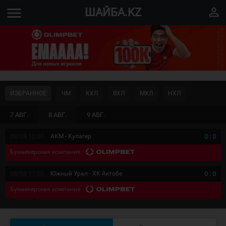
menu
perm_identity
ШАЙБА.KZ
ИЗБРАННОЕ
ЧМ
КХЛ
ВХЛ
МХЛ
НХЛ
7 АВГ.
8 АВГ.
9 АВГ.
08/08 12:00
АКМ - Кулагер
0
:
0
Букмекерская компания
08/08 17:00
Южный Урал - ХК Актобе
0
:
0
Букмекерская компания