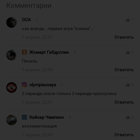
Комментарии
OCA
#
thumb_up
1
как всегда...первая игра-"комом"...
7 апреля, 22:37
Ответить
Жомарт Габдуллин
#
thumb_up
0
Печаль.
7 апреля, 22:39
Ответить
olympiacosys
#
thumb_up
0
2 периода спали только 3 периоде проснулись
7 апреля, 22:41
Ответить
Кайсар Чемпион
#
thumb_up
0
акклиматизация
7 апреля, 22:42
Ответить