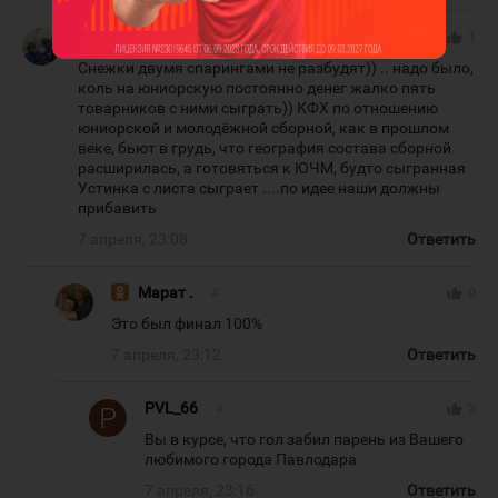
Igorkop2012
#
thumb_up
1
Снежки двумя спарингами не разбудят)) .. надо было,
коль на юниорскую постоянно денег жалко пять
товарников с ними сыграть)) КФХ по отношению
юниорской и молодёжной сборной, как в прошлом
веке, бьют в грудь, что география состава сборной
расширилась, а готовяться к ЮЧМ, будто сыгранная
Устинка с листа сыграет ....по идее наши должны
прибавить
7 апреля, 23:08
Ответить
Марат .
#
thumb_up
0
Это был финал 100%
7 апреля, 23:12
Ответить
PVL_66
#
thumb_up
2
Вы в курсе, что гол забил парень из Вашего
любимого города Павлодара
7 апреля, 23:16
Ответить