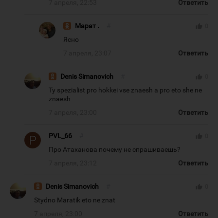
7 апреля, 22:53
Ответить
Марат .
#
thumb_up
0
Ясно
7 апреля, 23:07
Ответить
Denis Simanovich
#
thumb_up
0
Ty spezialist pro hokkei vse znaesh a pro eto she ne
znaesh
7 апреля, 23:00
Ответить
PVL_66
#
thumb_up
0
Про Атаханова почему не спрашиваешь?
7 апреля, 23:12
Ответить
Denis Simanovich
#
thumb_up
0
Stydno Maratik eto ne znat
7 апреля, 23:00
Ответить