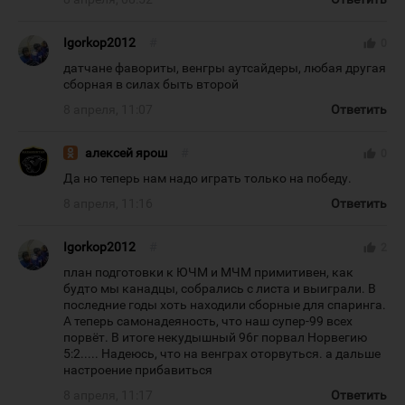
Igorkop2012
#
thumb_up
0
датчане фавориты, венгры аутсайдеры, любая другая
сборная в силах быть второй
8 апреля, 11:07
Ответить
алексей ярош
#
thumb_up
0
Да но теперь нам надо играть только на победу.
8 апреля, 11:16
Ответить
Igorkop2012
#
thumb_up
2
план подготовки к ЮЧМ и МЧМ примитивен, как
будто мы канадцы, собрались с листа и выиграли. В
последние годы хоть находили сборные для спаринга.
А теперь самонадеяность, что наш супер-99 всех
порвёт. В итоге некудышный 96г порвал Норвегию
5:2..... Надеюсь, что на венграх оторвуться. а дальше
настроение прибавиться
8 апреля, 11:17
Ответить