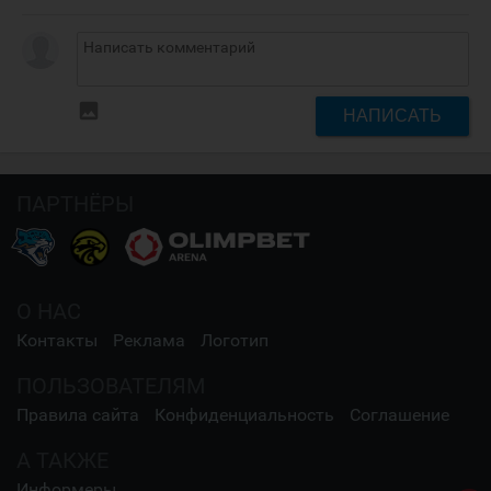
insert_photo
НАПИСАТЬ
ПАРТНЁРЫ
О НАС
Контакты
Реклама
Логотип
ПОЛЬЗОВАТЕЛЯМ
Правила сайта
Конфиденциальность
Соглашение
А ТАКЖЕ
Информеры