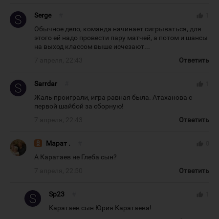
Serge
#
thumb_up
1
Обычное дело, команда начинает сигрываться, для
этого ей надо провести пару матчей, а потом и шансы
на выход классом выше исчезают...
7 апреля, 22:43
Ответить
Sarrdar
#
thumb_up
1
Жаль проиграли, игра равная была. Атаханова с
первой шайбой за сборную!
7 апреля, 22:43
Ответить
Марат .
#
thumb_up
0
А Каратаев не Глеба сын?
7 апреля, 22:50
Ответить
Sp23
#
thumb_up
1
Каратаев сын Юрия Каратаева!