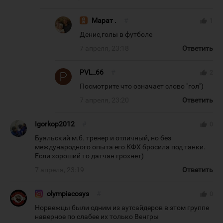
Марат .
#
thumb_up
1
Денис,голы в футболе
7 апреля, 23:18
Ответить
PVL_66
#
thumb_up
2
Посмотрите что означает слово "гол")
7 апреля, 23:20
Ответить
Igorkop2012
#
thumb_up
0
Буяльский м.б. тренер и отличный, но без
международного опыта его КФХ бросила под танки.
Если хороший то датчан грохнет)
7 апреля, 23:19
Ответить
olympiacosys
#
thumb_up
0
Норвежцы были одним из аутсайдеров в этом группе
наверное по слабее их только Венгры