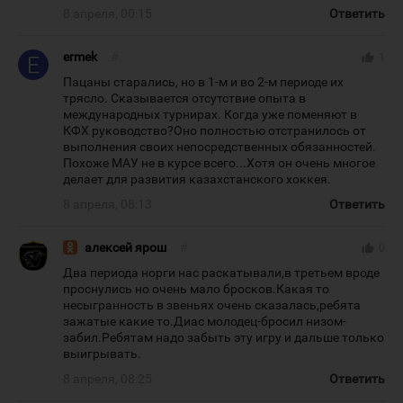
8 апреля, 00:15
Ответить
ermek
#
thumb_up
1
Пацаны старались, но в 1-м и во 2-м периоде их
трясло. Сказывается отсутствие опыта в
международных турнирах. Когда уже поменяют в
КФХ руководство?Оно полностью отстранилось от
выполнения своих непосредственных обязанностей.
Похоже МАУ не в курсе всего...Хотя он очень многое
делает для развития казахстанского хоккея.
8 апреля, 08:13
Ответить
алексей ярош
#
thumb_up
0
Два периода норги нас раскатывали,в третьем вроде
проснулись но очень мало бросков.Какая то
несыгранность в звеньях очень сказалась,ребята
зажатые какие то.Диас молодец-бросил низом-
забил.Ребятам надо забыть эту игру и дальше только
выигрывать.
8 апреля, 08:25
Ответить