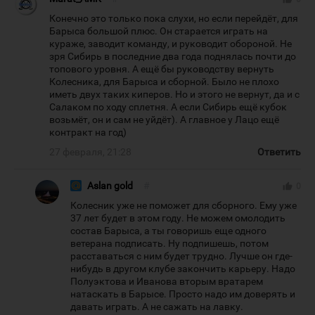
Конечно это только пока слухи, но если перейдёт, для
Барыса большой плюс. Он старается играть на
кураже, заводит команду, и руководит обороной. Не
зря Сибирь в последние два года поднялась почти до
топового уровня. А ещё бы руководству вернуть
Колесника, для Барыса и сборной. Было не плохо
иметь двух таких киперов. Но и этого не вернут, да и с
Салаком по ходу сплетня. А если Сибирь ещё кубок
возьмёт, он и сам не уйдёт). А главное у Лацо ещё
контракт на год)
27 февраля, 21:28
Ответить
Aslan gold
#
thumb_up
0
Колесник уже не поможет для сборного. Ему уже
37 лет будет в этом году. Не можем омолодить
состав Барыса, а ты говоришь еще одного
ветерана подписать. Ну подпишешь, потом
расставаться с ним будет трудно. Лучше он где-
нибудь в другом клубе закончить карьеру. Надо
Полуэктова и Иванова вторым вратарем
натаскать в Барысе. Просто надо им доверять и
давать играть. А не сажать на лавку.