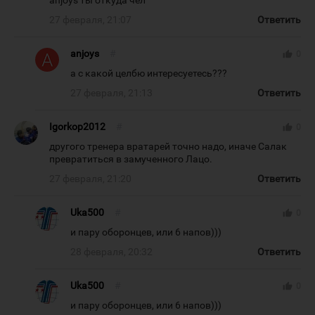
anjoys ты откуда чел
27 февраля, 21:07
Ответить
anjoys
#
thumb_up
0
а с какой целбю интересуетесь???
27 февраля, 21:13
Ответить
Igorkop2012
#
thumb_up
0
другого тренера вратарей точно надо, иначе Салак
превратиться в замученного Лацо.
27 февраля, 21:20
Ответить
Uka500
#
thumb_up
0
и пару оборонцев, или 6 напов)))
28 февраля, 20:32
Ответить
Uka500
#
thumb_up
0
и пару оборонцев, или 6 напов)))