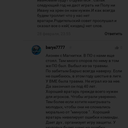
ивановым будут отдуваться . Салак
следующий год не даст играть ни Полу ни
Ивану на хрен он нам нужен.И как всегда
будем троллит что у нас нет
вратари.Родительский совет прослушал и
сказал все о кей( киздец) нет слов.
28 февраля, 23:55
Ответить
barys7777
#
thumb_up
0
Ахонен с Магнитки. В ПО с нами еще
стоял. Там много споров по нему в том
же ПО был. Выбыл из-за травмы.
По забитым Барыс всегда наверху. Если
не ошибаюсь, в этом году шестые в лиге.
У ВМЕ была травма. Не играл из-за нее.
Да закончил он под 40 лет.
Хороший вратарь прежде всего нужен
для игроков. Чтобы играли уверенно.
Тем более если хотите наигрывать
молодых, чтобы они не сломались
морально от "минусов " . Хороший
вратарь нивелирует ошибки команды.
Дает дух , организует игру защиты. У
молодых будет шанс на ошибку.