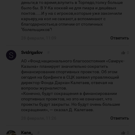
деньги,в то время,влупить в Торпедо,толку больше
было бы. В У-Ка хоккей не для пиара и дешёвых
понтов.....И у на с игроков,которые уже закончили
карьеру,на кол не сажают,а вспоминают с
благодарностью,в отличии от столичных
"болельщиков"!
28 февраля, 11:09
Ответить
Svidrigailov
#
thumb_up
0
АО «Фонд национального благосостояния «Самрук-
Казына» планирует значительно сократить
финансирование спортивных проектов. Об этом
сегодня на брифинге в СЦК заявил управляющий
директор Фонда Дархан Калетаев, отвечая на
вопросы журналистов.
«Конечно, будут сокращения в финансировании
спортивных проектов, но это не означает, что
проекты будут закрыты. Но будут очень большие
сокращения», — сказал Д. Калетаев.
28 февраля, 11:26
Ответить
Kane_
#
thumb_up
0