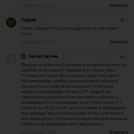
28 февраля, 14:17
Ответить
Vzglyad
#
thumb_up
0
Салак в Барыс? Ну если он дурачок,то всё может
быть.
28 февраля, 16:17
Ответить
Сергей Сергеев
#
thumb_up
0
Предлагаю в ворота Рыспаева,в защите всё равно за
шайбой не поспевает! Первым пусть будет Лёха.
А то ему уже скоро 30-ник,может дадут ему шанс?
Рыспаев может шайбы пузом и башкой отбивать,
ему же это по кайфу.Блином может по затылку
заехать кому-нибудь! На место ГТ предлагаю
Герсонского,грамотный тренер,любит работать с
молодёжью.Его полкоманды знает.Пригласить 5-7
игроков из РФ 22-24 лет для 4-го звена.В помощники
ему подойдут братья Корешковы Игорь и Евгений.А
вратарей нужно готовить в Казахстане,папа Иванова
и Александр Дмитриев могут вам помочь.
28 февраля, 16:48
Ответить