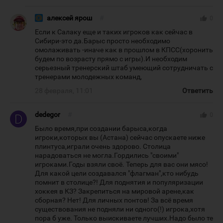
алексей ярош
#
thumb_up
0
Если к Салаку еще и таких игроков как сейчас в
Сибири-это да.Барыс просто необходимо
омолаживать -иначе как в прошлом в КПСС(хоронить
будем по возрасту прямо с игры).И необходим
серьезный тренерский штаб умеющий сотрудничать с
тренерами молодежных команд,
28 февраля, 11:01
Ответить
dedegor
#
thumb_up
0
Было время,при создании барыса,когда
игроки,которых вы (Астана) сейчас опускаете ниже
плинтуса,играли очень здорово. Столица
нарадоваться не могла.Гордились "своими"
игроками.Годы взяли своё. Теперь для вас они мясо!
Для какой цели создавался "флагман",кто нибудь
помнит в столице?! Для поднятия и популяризации
хоккея в КЗ? Закрепиться на мировой арене,как
сборная? Нет! Для личных понтов! За всё время
существования не подняли ни одного(!) игрока,хотя
пора б уже. Только выискиваете лучших.Надо было те