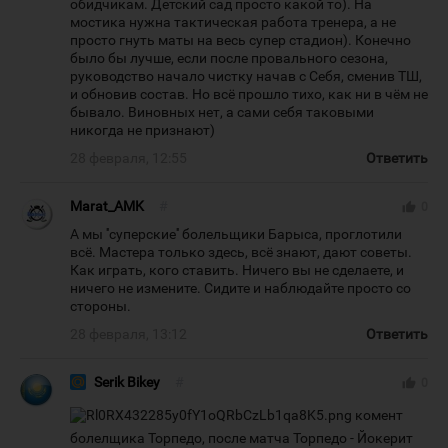
обидчикам. Детский сад просто какой то). На
мостика нужна тактическая работа тренера, а не
просто гнуть маты на весь супер стадион). Конечно
было бы лучше, если после провального сезона,
руководство начало чистку начав с Себя, сменив ТШ,
и обновив состав. Но всё прошло тихо, как ни в чём не
бывало. Виновных нет, а сами себя таковыми
никогда не признают)
28 февраля, 12:55
Ответить
Marat_AMK
#
thumb_up
0
А мы ''суперские'' болельщики Барыса, проглотили
всё. Мастера только здесь, всё знают, дают советы.
Как играть, кого ставить. Ничего вы не сделаете, и
ничего не измените. Сидите и наблюдайте просто со
стороны.
28 февраля, 13:12
Ответить
Serik Bikey
#
thumb_up
0
комент
болелщика Торпедо, после матча Торпедо - Йокерит