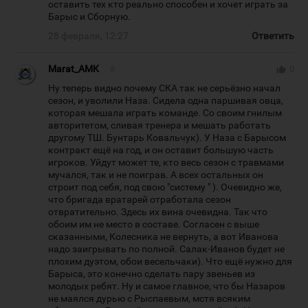
оставить тех кто реально способен и хочет играть за
Барыс и Сборную.
28 февраля, 12:27
Ответить
Marat_AMK
#
thumb_up
0
Ну теперь видно почему СКА так не серьёзно начал
сезон, и уволили Наза. Сидела одна паршивая овца,
которая мешала играть команде. Со своим гнилым
авторитетом, сливая тренера и мешать работать
другому ТШ. Бунтарь Ковальчук). У Наза с Барысом
контракт ещё на год, и он оставит большую часть
игроков. Уйдут может те, кто весь сезон с травмами
мучался, так и не поиграв. А всех остальных он
строит под себя, под свою "систему " ). Очевидно же,
что бригада вратарей отработала сезон
отвратительно. Здесь их вина очевидна. Так что
обоим им не место в составе. Согласен с выше
сказанными, Колесника не вернуть, а вот Иванова
надо заигрывать по полной. Салак-Иванов будет не
плохим дуэтом, обои весельчаки). Что ещё нужно для
Барыса, это конечно сделать пару звеньев из
молодых ребят. Ну и самое главное, что бы Назаров
не маялся дурью с Рыспаевым, мстя всяким