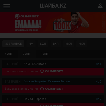
menu
perm_identity
ШАЙБА.KZ
ИЗБРАННОЕ
ЧМ
КХЛ
ВХЛ
МХЛ
НХЛ
6 АВГ.
7 АВГ.
8 АВГ.
ЗАВЕРШЁН
АКМ - ХК Актобе
8
:
1
Букмекерская компания
ЗАВЕРШЁН
Омские Ястребы - Снежные Барсы
4
:
0
Букмекерская компания
ЗАВЕРШЁН
Номад - Торпедо
0
:
2