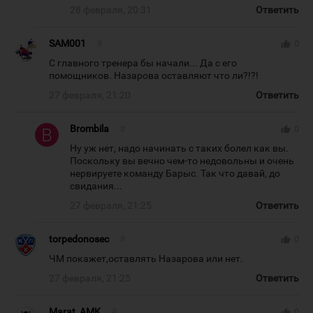
28 февраля, 20:31
Ответить
SAM001
#
thumb_up
0
С главного тренера бы начали... Да с его
помощников. Назарова оставляют что ли?!?!
27 февраля, 21:20
Ответить
Brombila
#
thumb_up
0
Ну уж нет, надо начинать с таких болел как вы.
Поскольку вы вечно чем-то недовольны и очень
нервируете команду Барыс. Так что давай, до
свидания...
27 февраля, 21:25
Ответить
torpedonosec
#
thumb_up
0
ЧМ покажет,оставлять Назарова или нет.
27 февраля, 21:25
Ответить
Marat_AMK
#
thumb_up
0