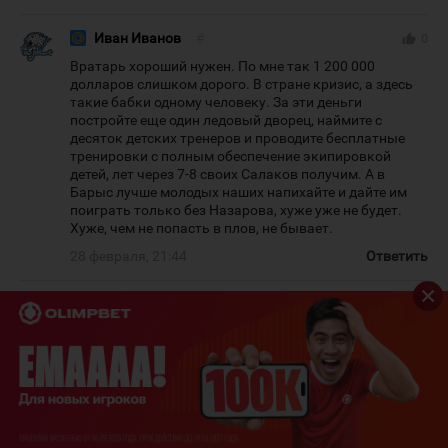
Иван Иванов
#
thumb_up
0
Вратарь хороший нужен. По мне так 1 200 000
долларов слишком дорого. В стране кризис, а здесь
такие бабки одному человеку. За эти деньги
постройте еще один ледовый дворец, наймите с
десяток детских тренеров и проводите бесплатные
тренировки с полным обеспечение экипировкой
детей, лет через 7-8 своих Салаков получим. А в
Барыс лучше молодых наших напихайте и дайте им
поиграть только без Назарова, хуже уже не будет.
Хуже, чем не попасть в плов, не бывает.
28 февраля, 21:44
Ответить
naslednik
#
thumb_up
0
Вратарь хороший нужен однозначно, если в
следующим сезоне ставить серьезные задачи.
Другой вопрос ,что высокие задачи требуют и
мастеровитых и дорогих исполнителей. Своими
силами в следующем году на что то значительное
рассчитывать не приходится. То,что бюджет команды
урежут-тут без сомнений. Так кем и на какие средства