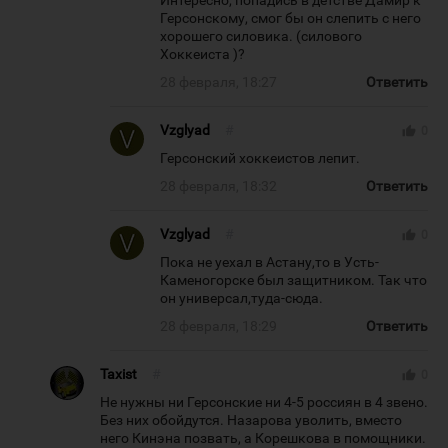
Интересно, попадись в детстве Дамир к
Герсонскому, смог бы он слепить с него
хорошего силовика. (силового
Хоккеиста )?
28 февраля, 18:27
Ответить
Vzglyad
#
thumb_up
0
Герсонский хоккеистов лепит.
28 февраля, 18:32
Ответить
Vzglyad
#
thumb_up
0
Пока не уехал в Астану,то в Усть-
Каменогорске был защитником. Так что
он универсал,туда-сюда.
28 февраля, 18:29
Ответить
Taxist
#
thumb_up
0
Не нужны ни Герсонские ни 4-5 россиян в 4 звено.
Без них обойдутся. Назарова уволить, вместо
него Кинэна позвать, а Корешкова в помощники.