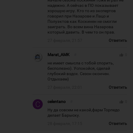
начале сезона Коскинен тоже играл не
надежно. А сейчас в ПО показывает
хорошую игру. Кто то из экспертов
говорил при Назарове и Лацо и
Полуэктов как Коскинен не смогли
заиграть. Во всем вина Назарова
который давить. В чем то он прав.
27 февраля, 21:57
Ответить
Marat_AMK
#
thumb_up
0
не имеет смысла с тобой спорить,
бесполезно). Успокойся, сделай
глубокий вздох. Сезон окончен.
Отдыхаем)
27 февраля, 22:01
Ответить
celentano
#
thumb_up
0
Ну да совсем не какой,фарм Торпедо
делает Барыску.
28 февраля, 17:15
Ответить