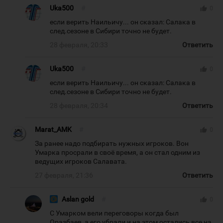
Uka500
#
thumb_up
0
если верить Наильичу... он сказал: Салака в
след.сезоне в Сибири точно не будет.
28 февраля, 20:33
Ответить
Uka500
#
thumb_up
0
если верить Наильичу... он сказал: Салака в
след.сезоне в Сибири точно не будет.
28 февраля, 20:34
Ответить
Marat_AMK
#
thumb_up
0
За ранее надо подбирать нужных игроков. Вон
Умарка просрали в своё время, а он стал одним из
ведущих игроков Салавата.
27 февраля, 21:36
Ответить
Aslan gold
#
thumb_up
0
С Умарком вели переговоры когда был
Оразбаев, а его убрали и на этом остались все на