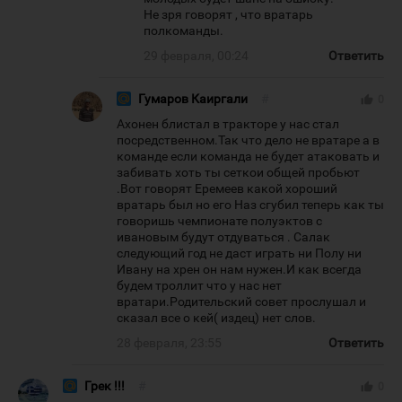
Не зря говорят , что вратарь
полкоманды.
29 февраля, 00:24
Ответить
Гумаров Каиргали
#
thumb_up
0
Ахонен блистал в тракторе у нас стал
посредственном.Так что дело не вратаре а в
команде если команда не будет атаковать и
забивать хоть ты сеткои общей пробьют
.Вот говорят Еремеев какой хороший
вратарь был но его Наз сгубил теперь как ты
говоришь чемпионате полуэктов с
ивановым будут отдуваться . Салак
следующий год не даст играть ни Полу ни
Ивану на хрен он нам нужен.И как всегда
будем троллит что у нас нет
вратари.Родительский совет прослушал и
сказал все о кей( издец) нет слов.
28 февраля, 23:55
Ответить
Грек !!!
#
thumb_up
0