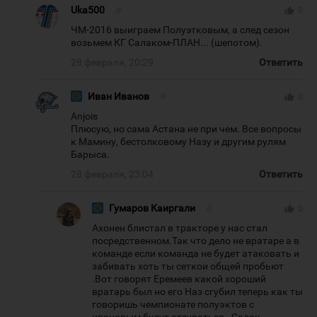
Uka500
#
thumb_up
0
ЧМ-2016 выиграем Полуэтковым, а след сезон
возьмем КГ Салаком-ПЛАН... (шепотом).
28 февраля, 20:29
Ответить
Иван Иванов
#
thumb_up
0
Anjois
Плюсую, но сама Астана не при чем. Все вопросы
к Мамину, бестолковому Назу и другим рулям
Барыса.
28 февраля, 23:04
Ответить
Гумаров Каиргали
#
thumb_up
0
Ахонен блистал в тракторе у нас стал
посредственном.Так что дело не вратаре а в
команде если команда не будет атаковать и
забивать хоть ты сеткои общей пробьют
.Вот говорят Еремеев какой хороший
вратарь был но его Наз сгубил теперь как ты
говоришь чемпионате полуэктов с