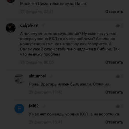
Мальгин Дима.тоже не хуже Паши
27 февраля, 23:41
Ответить
dalych-79
#
thumb_up
0
А почему многие возмущаются? Ну если нету у нас
кипера уровня КХЛ то в чем проблема? А сильная
конкуренция только на пользу как говорится. А
Салак уже 2 сезон стабильно надежен в Сибири. Так
что не вижу проблем
28 февраля, 00:05
Ответить
shtumpel
#
thumb_up
0
Прав! Вратарь нужен был, взяли. Отлично.
29 февраля, 11:43
Ответить
fell62
#
thumb_up
0
У нас нет команды уровня КХЛ , а не воротчика.
29 февраля, 13:41
Ответить