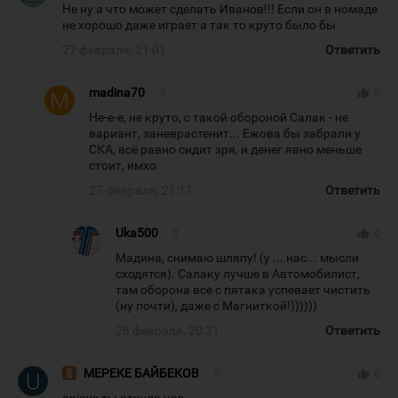
Не ну а что может сделать Иванов!!! Если он в номаде
не хорошо даже играет а так то круто было бы
27 февраля, 21:01
Ответить
madina70
#
thumb_up
0
Не-е-е, не круто, с такой обороной Салак - не
вариант, заневрастенит... Ежова бы забрали у
СКА, всё равно сидит зря, и денег явно меньше
стоит, имхо
27 февраля, 21:11
Ответить
Uka500
#
thumb_up
0
Мадина, снимаю шляпу! (у ... нас... мысли
сходятся). Салаку лучше в Автомобилист,
там оборона все с пятака успевает чистить
(ну почти), даже с Магниткой!))))))
28 февраля, 20:31
Ответить
МЕРЕКЕ БАЙБЕКОВ
#
thumb_up
0