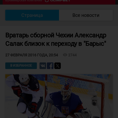
Букмекерская компания
ЗАВЕРШЁН
Южный Урал - Кулагер
5
:
1
Страница
Все новости
Букмекерская компания
Вратарь сборной Чехии Александр
Салак близок к переходу в "Барыс"
visibility
2744
27 ФЕВРАЛЯ 2016 ГОДА, 20:54
В ИЗБРАННОЕ