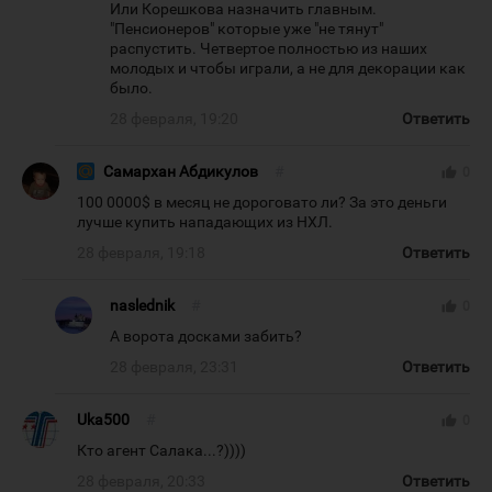
Или Корешкова назначить главным.
"Пенсионеров" которые уже "не тянут"
распустить. Четвертое полностью из наших
молодых и чтобы играли, а не для декорации как
было.
28 февраля, 19:20
Ответить
Самархан Абдикулов
#
thumb_up
0
100 0000$ в месяц не дороговато ли? За это деньги
лучше купить нападающих из НХЛ.
28 февраля, 19:18
Ответить
naslednik
#
thumb_up
0
А ворота досками забить?
28 февраля, 23:31
Ответить
Uka500
#
thumb_up
0
Кто агент Салака...?))))
28 февраля, 20:33
Ответить