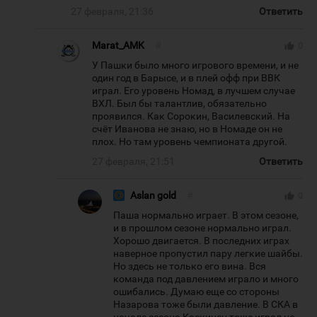
27 февраля, 21:36
Ответить
Marat_AMK
#
thumb_up
0
У Пашки было много игрового времени, и не
один год в Барысе, и в плей офф при ВВК
играл. Его уровень Номад, в лучшем случае
ВХЛ. Был бы талантлив, обязательно
проявился. Как Сорокин, Василевский. На
счёт Иванова не знаю, но в Номаде он не
плох. Но там уровень чемпионата другой.
27 февраля, 21:51
Ответить
Aslan gold
#
thumb_up
0
Паша нормально играет. В этом сезоне,
и в прошлом сезоне нормально играл.
Хорошо двигается. В последних играх
наверное пропустил пару легкие шайбы.
Но здесь не только его вина. Вся
команда под давлением играло и много
ошибались. Думаю еще со стороны
Назарова тоже были давление. В СКА в