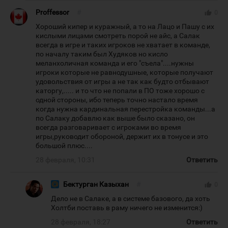
Proffessor
#
thumb_up
0
Хороший кипер и куражный, а то на Лацо и Пашу с их
кислыми лицами смотреть порой не айс, а Салак
всегда в игре и таких игроков не хватает в команде,
по началу таким был Худяков но кисло
меланхоличная команда и его "съела"....нужны
игроки которые не равнодушные, которые получают
удовольствия от игры а не так как будто отбывают
каторгу,..... и то что не попали в ПО тоже хорошо с
одной стороны, ибо теперь точно настало время
когда нужна кардинальная перестройка команды...а
по Салаку добавлю как выше было сказано, он
всегда разговаривает с игроками во время
игры,руководит обороной, держит их в тонусе и это
большой плюс....
28 февраля, 10:31
Ответить
Бектурган Казыхан
#
thumb_up
0
Дело не в Салаке, а в системе базового, да хоть
Холтби поставь в раму ничего не изменится:)
28 февраля, 18:27
Ответить