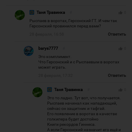
Таня Травинка
#
thumb_up
0
Рыспаев в воротах, Герсонский ГТ. И чем так
Герсонский провинился перед вами?
28 февраля, 16:58
Ответить
barys7777
#
thumb_up
0
Это комплимент.
Что Герсонский и с Рыспаевым в воротах
может играть.
28 февраля, 17:32
Ответить
Таня Травинка
#
thumb_up
0
Это то ладно. Тут вот, что получается.
Рыспаев начинал как нападающий,
сейчас он защитник и тафгай.
Его появление в воротах в качестве
голкипера будет достойно
Книги рекордов Гиннеса.
А если Герсонский назначит его ещё и