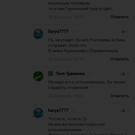
играющим тренером,
то и сам Герсонский туда угодит.
28 февраля, 18:03
Ответить
barys7777
#
thumb_up
0
Не, не угодит. Он его, Рыспаева, в Омск
отправит. Если что.
В звено Курьянову с Пережогиным.
28 февраля, 18:10
Ответить
Таня Травинка
#
thumb_up
0
Не надо его к устькаманцам. Он теперь
гордость столичная.
28 февраля, 18:22
Ответить
barys7777
#
thumb_up
0
Что есть, то есть )))
Не все же омским гордиться
устькаманскими.