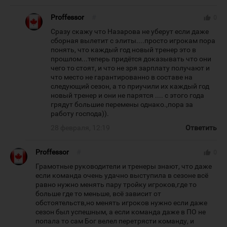
Proffessor
#
thumb_up
0
Сразу скажу что Назарова не уберут если даже
сборная вылетит с элиты....просто игрокам пора
понять, что каждый год новый тренер это в
прошлом...теперь придётся доказывать что они
чего то стоят, и что не зря зарплату получают и
что место не гарантированно в составе на
следующий сезон, а то приучили их каждый год
новый тренер и они не парятся .... с этого года
грядут большие перемены однако.,пора за
работу господа)).
28 февраля, 12:19
Ответить
Proffessor
#
thumb_up
0
Грамотные руководители и тренеры знают, что даже
если команда очень удачно выступила в сезоне всё
равно нужно менять пару тройку игроков,где то
больше где то меньше, всё зависит от
обстоятельств,но менять игроков нужно если даже
сезон был успешным, а если команда даже в ПО не
попала то сам Бог велел перетрясти команду, и