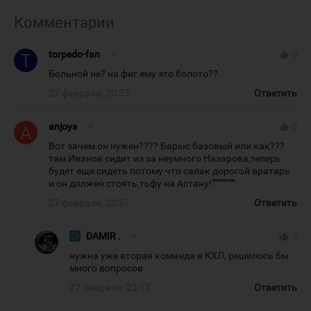
Комментарии
torpedo-fan
#
thumb_up
0
Больной не? на фиг ему это болото??
27 февраля, 20:57
Ответить
anjoys
#
thumb_up
0
Вот зачем он нужен???? Барыс базовый или как???
там Иванов сидит из за неумного Назарова,теперь
будет еще сидеть потому что салак дорогой вратарь
и он должен стоять,тьфу на Астану!"""""""""""
27 февраля, 20:57
Ответить
DAMIR .
#
thumb_up
0
нужна уже вторая команда в КХЛ, решилось бы
много вопросов
27 февраля, 22:17
Ответить