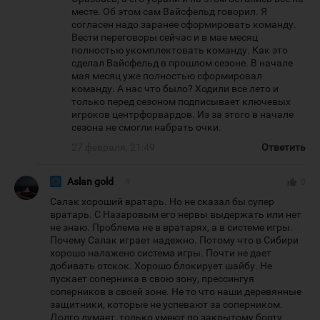
месте. Об этом сам Вайсфельд говорил. Я
согласен надо заранее сформировать команду.
Вести переговоры сейчас и в мае месяц
полностью укомплектовать команду. Как это
сделал Вайсфельд в прошлом сезоне. В начале
мая месяц уже полностью сформировал
команду. А нас что было? Ходили все лето и
только перед сезоном подписывает ключевых
игроков центрфорвардов. Из за этого в начале
сезона не смогли набрать очки.
27 февраля, 21:49
Ответить
Aslan gold
#
thumb_up
0
Салак хороший вратарь. Но не сказал бы супер
вратарь. С Назаровым его нервы выдержать или нет
не знаю. Проблема не в вратарях, а в системе игры.
Почему Салак играет надежно. Потому что в Сибири
хорошо налажено система игры. Почти не дает
добивать отскок. Хорошо блокирует шайбу. Не
пускает соперника в свою зону, прессингуя
соперников в своей зоне. Не то что наши деревянные
защитники, которые не успевают за соперником.
Долго думает, только умеют по закрытому борту