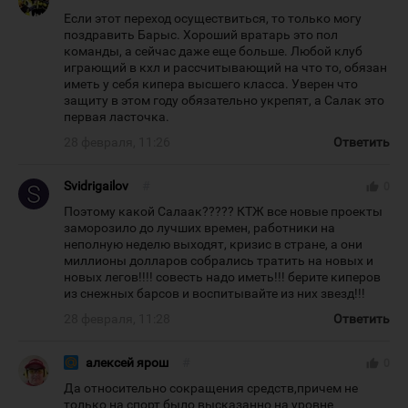
Если этот переход осуществиться, то только могу
поздравить Барыс. Хороший вратарь это пол
команды, а сейчас даже еще больше. Любой клуб
играющий в кхл и рассчитывающий на что то, обязан
иметь у себя кипера высшего класса. Уверен что
защиту в этом году обязательно укрепят, а Салак это
первая ласточка.
28 февраля, 11:26
Ответить
Svidrigailov
#
thumb_up
0
Поэтому какой Салаак????? КТЖ все новые проекты
заморозило до лучших времен, работники на
неполную неделю выходят, кризис в стране, а они
миллионы долларов собрались тратить на новых и
новых легов!!!! совесть надо иметь!!! берите киперов
из снежных барсов и воспитывайте из них звезд!!!
28 февраля, 11:28
Ответить
алексей ярош
#
thumb_up
0
Да относительно сокращения средств,причем не
только на спорт было высказанно на уровне