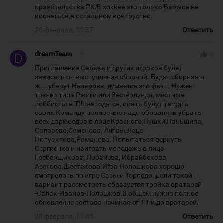
правительства РК.В хоккее это только Барыса не
коснеться,в остальном все грустно.
28 февраля, 11:37
Ответить
dreamTeam
#
thumb_up
0
Приглашение Салака и других игроков будет
зависеть от выступления сборной. Будет сборная в
ж....уберут Назарова, думается это факт. Нужен
тренер типа Ржиги или Вестерлунда, местные
лоббисты в ТШ не годятся, опять будут тащить
своих.Команду полностью надо обновлять убрать
всех дармоедов в лице Красного,Пушки,Паньшина,
Соларева,Семенова, Литвы,Лацо
Полуэктова,Романова. Попытаться вернуть
Сергиенко и наиграть молодежь в лице
Гребенщикова, Лобанова, Ибрайбекова,
Асетова,Шестакова.Игра Полошкова хорошо
смотрелось по игре Сары и Торпедо. Если такой
вариант рассмотреть образуется тройка вратарей
-Салак-Иванов-Полошков.В общем нужно полное
обновление состава начиная от ГТ и до вратарей.
28 февраля, 11:45
Ответить