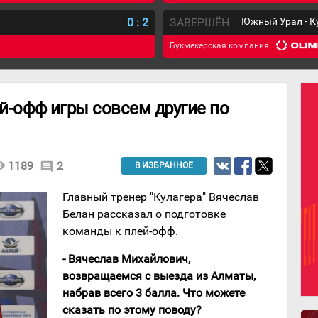
0
:
2
ЗАВЕРШЁН
Южный Урал - К
Букмекерская компания
ей-офф игры совсем другие по
lity
1189
2
comment
В ИЗБРАННОЕ
Главный тренер "Кулагера" Вячеслав
Белан рассказал о подготовке
команды к плей-офф.
- Вячеслав Михайлович,
возвращаемся с выезда из Алматы,
набрав всего 3 балла. Что можете
сказать по этому поводу?