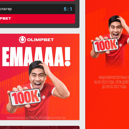
улагер
5
:
1