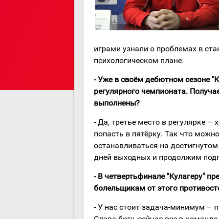
играми узнали о проблемах в стан
психологическом плане.
- Уже в своём дебютном сезоне "К
регулярного чемпионата. Получае
выполнены?
- Да, третье место в регулярке –
попасть в пятёрку. Так что можн
останавливаться на достигнутом
дней выходных и продолжим подг
- В четвертьфинале "Кулагеру" пр
болельщикам от этого противост
- У нас стоит задача-минимум – 
Слава богу, сейчас все в команде