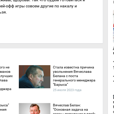
лей-офф игры совсем другие по накалу и
ьзя.
ого не
Стала известна причина
кманов
увольнения Вячеслава
 лучших
Белана с поста
лава
генерального менеджера
"Барыса"
еджера
25 июля 2023 года
рыса"
Вячеслав Белан:
ения
"Основная задача на
сезон - попадание в плей-