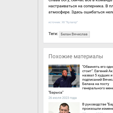
настраиваться на соперника. В п
атмосфере. Здесь ошибаться нел
источник:
ХК "Кулагер"
Теги:
Белан Вячеслав
Похожие материалы
"Обвинять его одн
стоит". Евгений А
назвал 5 худших и
подписаний Вячес
Белана на посту
генерального мен
"Барыса"
26 июля 2023 года
В руководстве "Ба
произошли измен