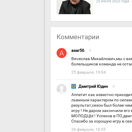
25 июля 2023 года
Комментарии
asar56
#
Вячеслав Михайлович,мы с вам
болельщиков команда не остане
25 февраля, 19:04
Дмитрий Юдин
#
Аппетит как известно приходит в
львиным характером по силам 
результат,сезон был более чем
игру ! Не даром закончили его 
МОЛОДЦЫ ! Успехов в ПО,двига
Спасибо за хорошую игру в сез
26 февраля, 16:55