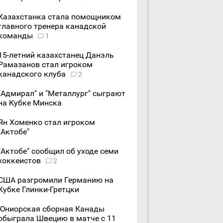
Казахстанка стала помощником
главного тренера канадской
команды
1
15-летний казахстанец Данэль
Рамазанов стал игроком
канадского клуба
2
"Адмирал" и "Металлург" сыграют
на Кубке Минска
Ян Хоменко стал игроком
"Актобе"
"Актобе" сообщил об уходе семи
хоккеистов
2
США разгромили Германию на
Кубке Глинки-Гретцки
Юниорская сборная Канады
обыграла Швецию в матче с 11