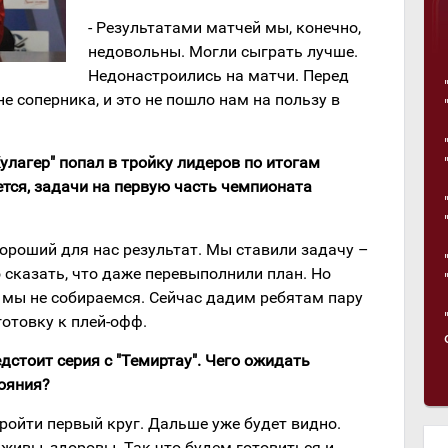
- Результатами матчей мы, конечно,
недовольны. Могли сыграть лучше.
Недонастроились на матчи. Перед
е соперника, и это не пошло нам на пользу в
улагер" попал в тройку лидеров по итогам
тся, задачи на первую часть чемпионата
 хороший для нас результат. Мы ставили задачу –
о сказать, что даже перевыполнили план. Но
 мы не собираемся. Сейчас дадим ребятам пару
отовку к плей-офф.
едстоит серия с "Темиртау". Чего ожидать
ояния?
пройти первый круг. Дальше уже будет видно.
 живы, здоровы. Так что будем готовиться и