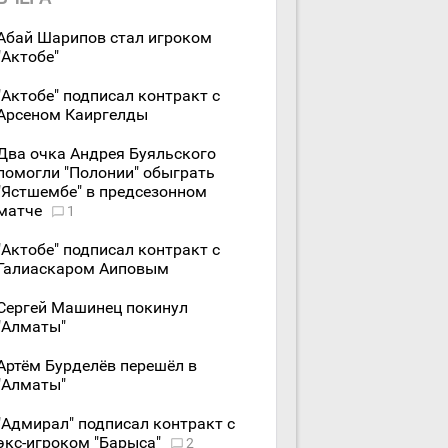
Абай Шарипов стал игроком
"Актобе"
"Актобе" подписал контракт с
Арсеном Каиргелды
Два очка Андрея Буяльского
помогли "Полонии" обыграть
"Ястшембе" в предсезонном
матче
1
"Актобе" подписал контракт с
Галиаскаром Аиповым
Сергей Машинец покинул
"Алматы"
Артём Бурделёв перешёл в
"Алматы"
"Адмирал" подписал контракт с
экс-игроком "Барыса"
2