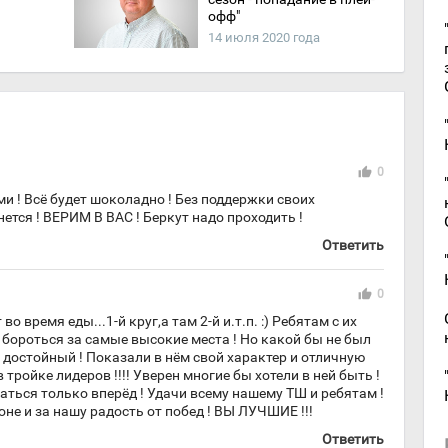
офф"
14 июля 2020 года
thumb_up
0
и ! Всё будет шоколадно ! Без поддержки своих
тся ! ВЕРИМ В ВАС ! Беркут надо проходить !
Ответить
thumb_up
0
о время еды...1-й круг,а там 2-й и.т.п. :) Ребятам с их
бороться за самые высокие места ! Но какой бы не был
 достойный ! Показали в нём свой характер и отличную
в тройке лидеров !!!! Уверен многие бы хотели в ней быть !
ться только вперёд ! Удачи всему нашему ТШ и ребятам !
оне и за нашу радость от побед ! ВЫ ЛУЧШИЕ !!!
Ответить