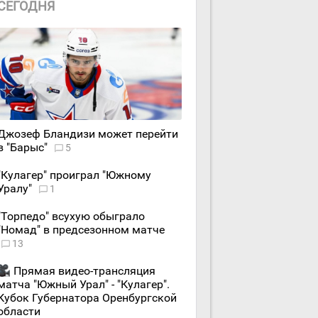
СЕГОДНЯ
Джозеф Бландизи может перейти
в "Барыс"
5
"Кулагер" проиграл "Южному
Уралу"
1
"Торпедо" всухую обыграло
"Номад" в предсезонном матче
13
Прямая видео-трансляция
матча "Южный Урал" - "Кулагер".
Кубок Губернатора Оренбургской
области