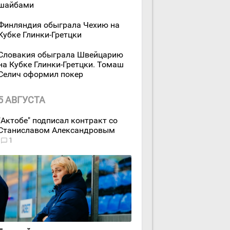
шайбами
Финляндия обыграла Чехию на
Кубке Глинки-Гретцки
Словакия обыграла Швейцарию
на Кубке Глинки-Гретцки. Томаш
Селич оформил покер
5 АВГУСТА
"Актобе" подписал контракт со
Станиславом Александровым
1