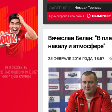
ЗАВЕРШЁН
Номад - Торпедо
Букмекерская компания
Вячеслав Белан: "В пл
накалу и атмосфере"
visibi
25 ФЕВРАЛЯ 2016 ГОДА, 18:57