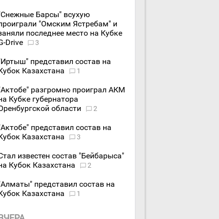
"Снежные Барсы" всухую
проиграли "Омским Ястребам" и
заняли последнее место на Кубке
G-Drive
3
"Иртыш" представил состав на
Кубок Казахстана
1
"Актобе" разгромно проиграл АКМ
на Кубке губернатора
Оренбургской области
2
"Актобе" представил состав на
Кубок Казахстана
3
Стал известен состав "Бейбарыса"
на Кубок Казахстана
2
"Алматы" представил состав на
Кубок Казахстана
1
ВЧЕРА