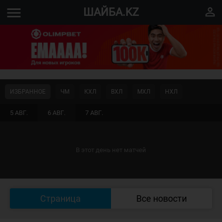
menu
perm_identity
ШАЙБА.KZ
ИЗБРАННОЕ
ЧМ
КХЛ
ВХЛ
МХЛ
НХЛ
5 АВГ.
6 АВГ.
7 АВГ.
В этот день нет матчей
Страница
Все новости