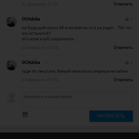
22 февраля, 21:51
Ответить
OCAdoka
#
thumb_up
0
на будущий сезон 98-й вольётся, кто не уедет...ТШ тот
же останется?
это если клуб сохранится...
23 февраля, 05:48
Ответить
OCAdoka
#
thumb_up
0
судя по текстухе, Белый несколько верных не забил
23 февраля, 05:50
Ответить
insert_photo
НАПИСАТЬ