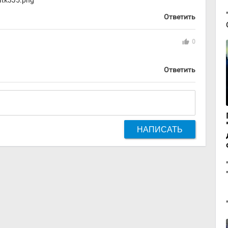
Ответить
thumb_up
0
Ответить
НАПИСАТЬ