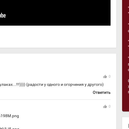
thumb_up
0
аках...!!!)))) (радости у одного и огорчения у другого)
Ответить
thumb_up
0