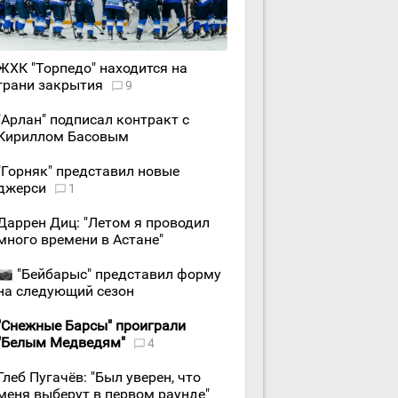
ЖХК "Торпедо" находится на
грани закрытия
9
"Арлан" подписал контракт с
Кириллом Басовым
"Горняк" представил новые
джерси
1
Даррен Диц: "Летом я проводил
много времени в Астане"
"Бейбарыс" представил форму
на следующий сезон
"Снежные Барсы" проиграли
"Белым Медведям"
4
Глеб Пугачёв: "Был уверен, что
меня выберут в первом раунде"