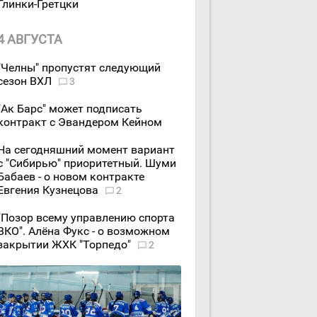
Глинки-Гретцки
4 АВГУСТА
"Челны" пропустят следующий
сезон ВХЛ
3
"Ак Барс" может подписать
контракт с Эвандером Кейном
На сегодняшний момент вариант
с "Сибирью" приоритетный. Шуми
Бабаев - о новом контракте
Евгения Кузнецова
2
"Позор всему управлению спорта
ВКО". Алёна Фукс - о возможном
закрытии ЖХК "Торпедо"
2