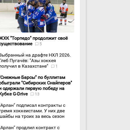
ЖХК "Торпедо" продолжит своё
существование
5
Выбранный на драфте НХЛ 2026.
Глеб Пугачёв: "Азы хоккея
получил в Казахстане"
1
"Снежные Барсы" по буллитам
обыграли "Сибирских Снайперов"
и одержали первую победу на
Кубке G-Drive
13
"Арлан" подписал контракты с
тремя хоккеистами. У них две
шайбы на троих за весь сезон
"Арлан" продлил контракт с