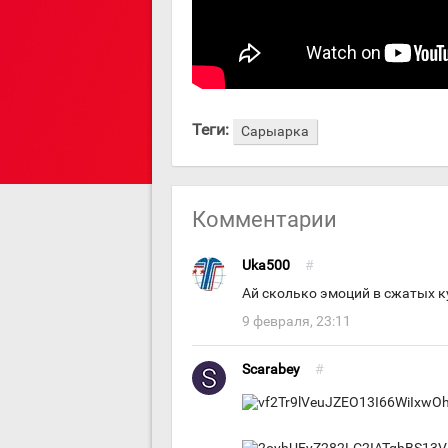
Теги:
Сарыарка
Комментарии
Uka500
#
Ай сколько эмоций в сжатых кул
9 февраля, 23:11
Scarabey
#