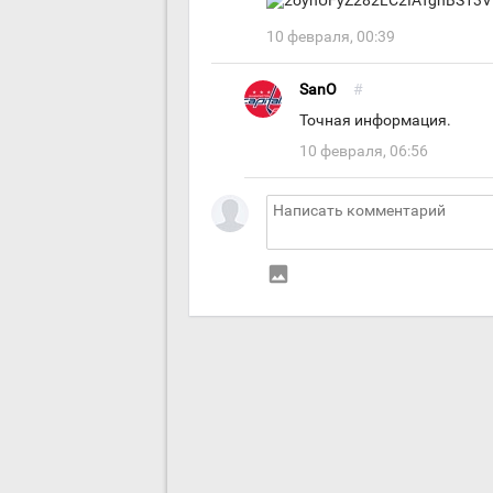
10 февраля, 00:39
SanO
#
Точная информация.
10 февраля, 06:56
insert_photo