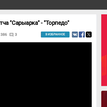
ча "Сарыарка" - "Торпедо"
386
3
comment
В ИЗБРАННОЕ