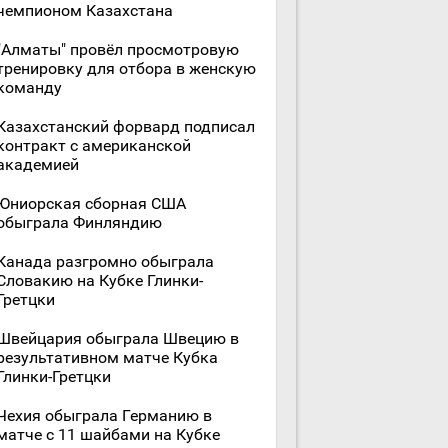
чемпионом Казахстана
"Алматы" провёл просмотровую
тренировку для отбора в женскую
команду
Казахстанский форвард подписал
контракт с американской
академией
Юниорская сборная США
обыграла Финляндию
Канада разгромно обыграла
Словакию на Кубке Глинки-
Гретцки
Швейцария обыграла Швецию в
результативном матче Кубка
Глинки-Гретцки
Чехия обыграла Германию в
матче с 11 шайбами на Кубке