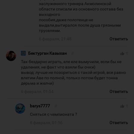
заслуженного тренера Акмолинской
области списали из основного состава без
выходного
пособия,даже полотенце не
выдали,вытирался после душа грязными
труселями.
6 февраля, 21:48
Ответить
Бектурган Казыхан
#
thumb_up
0
Так бездарно играть, еле еле вымучили, если бы не
удаления, не факт что взяли бы очки)
вывод: лучше не позориться с такой игрой, все равно
влетим Аве по полной, только потом будет тонна
дерьма и желчи)
6 февраля, 01:54
Ответить
barys7777
#
thumb_up
0
Сняться с чемпионата ?
6 февраля, 01:56
Ответить