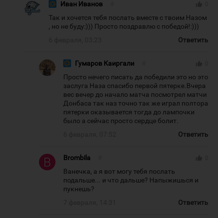
Иван Иванов
#
thumb_up
0
Так и хочется тебя послать вместе с твоим Назом
, но не буду:))) Просто поздравлю с победой!:)))
6 февраля, 03:23
Ответить
Гумаров Каиргали
#
thumb_up
0
Просто нечего писать да победили это но это
заслуга Наза спасибо первой пятерке.Вчера
вес вечер до начало матча посмотрел матчи
Донбаса так наз точно так же играл полтора
пятерки оказывается тогда до лампочки
было а сейчас просто сердце болит.
6 февраля, 07:52
Ответить
Brombila
#
thumb_up
0
Ванечка, а я вот могу тебя послать
подальше... и что дальше? Напыжишься и
пукнешь?
7 февраля, 14:31
Ответить