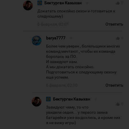
Бектурган Казыхан
#
thumb_up
0
Докатать спокойно сезон и готовиться к
следующему)
6 февраля, 02:01
Ответить
barys7777
#
thumb_up
0
Более чем уверен , болельщики многих
команд мечтают , чтобы их команда
боролась за ПО.
И завидуют нам.
А мы докатать спокойно.
Подготовиться к следующему сезону
еще успеем.
6 февраля, 02:10
Ответить
Бектурган Казыхан
#
thumb_up
0
Завидуют чему, то что
увидели седня... у первого звена
батарейки уже выдохлись, а кроме них
я не вижу игры)