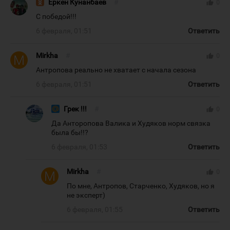
Еркен Кунанбаев
#
thumb_up
0
С победой!!!
6 февраля, 01:51
Ответить
Mirkha
#
thumb_up
0
Антропова реально не хватает с начала сезона
6 февраля, 01:51
Ответить
Грек !!!
#
thumb_up
0
Да Анторопова Валика и Худяков норм связка
была бы!!?
6 февраля, 01:53
Ответить
Mirkha
#
thumb_up
0
По мне, Антропов, Старченко, Худяков, но я
не эксперт)
6 февраля, 01:55
Ответить