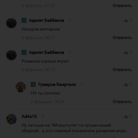
6 февраля, 07:52
Ответить
Адилет Байбеков
#
thumb_up
0
Назаров молодчик
6 февраля, 08:27
Ответить
Адилет Байбеков
#
thumb_up
0
Романов хорошо играл
6 февраля, 08:33
Ответить
Гумаров Каиргали
#
thumb_up
0
НУ ты лстител.
6 февраля, 16:24
Ответить
AdAs10
#
thumb_up
0
Ну латыши на ЧМ выступят то лучше нашей
сборной...а это главный показатель развития игры..