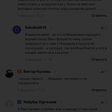
лавке играл.у назарова как у быка на местных
молодых красная тряпка.пора назарову домой
6 февраля, 10:57
Ответить
Dalnoboich1k
#
thumb_up
0
Извените меня . но что в Михаилисе хорошего
(кроме папы) Весь форум по нему сохнет
приезжал он к нам с Номадом и ничего не
показывал . а силовую так вообще боится а это в
нашем чемпе не в кхээлии
6 февраля, 11:58
Ответить
Виктор Коронец
#
thumb_up
0
..кроми первых.....бездари...ни украсть ни
покараулить
6 февраля, 11:19
Ответить
Мейрбек Нургалиев
#
thumb_up
0
А.Викторович угробил всю команду от нас ушли