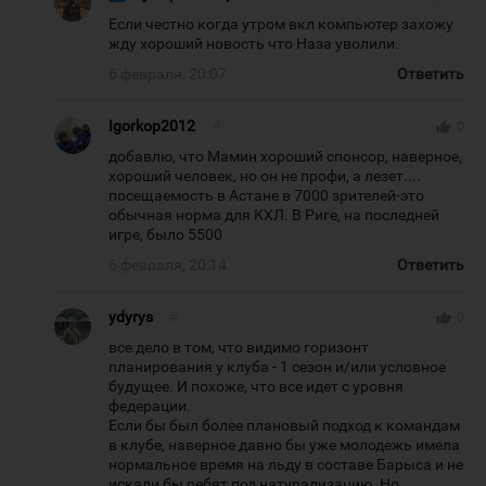
Если честно когда утром вкл компьютер захожу
жду хороший новость что Наза уволили.
6 февраля, 20:07
Ответить
Igorkop2012
#
thumb_up
0
добавлю, что Мамин хороший спонсор, наверное,
хороший человек, но он не профи, а лезет....
посещаемость в Астане в 7000 зрителей-это
обычная норма для КХЛ. В Риге, на последней
игре, было 5500
6 февраля, 20:14
Ответить
ydyrys
#
thumb_up
0
все дело в том, что видимо горизонт
планирования у клуба - 1 сезон и/или условное
будущее. И похоже, что все идет с уровня
федерации.
Если бы был более плановый подход к командам
в клубе, наверное давно бы уже молодежь имела
нормальное время на льду в составе Барыса и не
искали бы ребят под натурализацию. Но