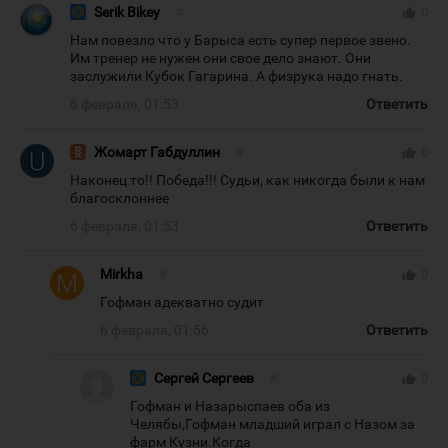
Serik Bikey
#
thumb_up
0
Нам повезло что у Барыса есть супер первое звено.
Им тренер не нужен они свое дело знают. Они
заслужили Кубок Гагарина. А физрука надо гнать.
6 февраля, 01:53
Ответить
Жомарт Габдуллин
#
thumb_up
0
Наконец то!! Победа!!! Судьи, как никогда были к нам
благосклоннее
6 февраля, 01:53
Ответить
Mirkha
#
thumb_up
0
Гофман адекватно судит
6 февраля, 01:56
Ответить
Сергей Сергеев
#
thumb_up
0
Гофман и Назарыспаев оба из
Челябы,Гофман младший играл с Назом за
фарм Кузни.Когда