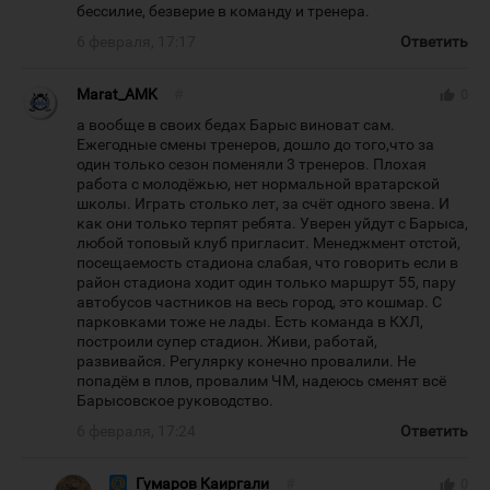
бессилие, безверие в команду и тренера.
6 февраля, 17:17
Ответить
Marat_AMK
#
thumb_up
0
а вообще в своих бедах Барыс виноват сам.
Ежегодные смены тренеров, дошло до того,что за
один только сезон поменяли 3 тренеров. Плохая
работа с молодёжью, нет нормальной вратарской
школы. Играть столько лет, за счёт одного звена. И
как они только терпят ребята. Уверен уйдут с Барыса,
любой топовый клуб пригласит. Менеджмент отстой,
посещаемость стадиона слабая, что говорить если в
район стадиона ходит один только маршрут 55, пару
автобусов частников на весь город, это кошмар. С
парковками тоже не лады. Есть команда в КХЛ,
построили супер стадион. Живи, работай,
развивайся. Регулярку конечно провалили. Не
попадём в плов, провалим ЧМ, надеюсь сменят всё
Барысовское руководство.
6 февраля, 17:24
Ответить
Гумаров Каиргали
#
thumb_up
0