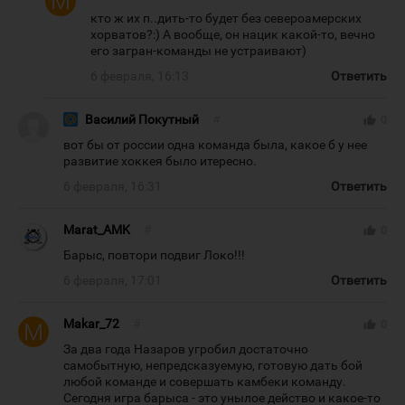
кто ж их п..дить-то будет без североамерских
хорватов?:) А вообще, он нацик какой-то, вечно
его загран-команды не устраивают)
6 февраля, 16:13
Ответить
Василий Покутный
#
thumb_up
0
вот бы от россии одна команда была, какое б у нее
развитие хоккея было итересно.
6 февраля, 16:31
Ответить
Marat_AMK
#
thumb_up
0
Барыс, повтори подвиг Локо!!!
6 февраля, 17:01
Ответить
Makar_72
#
thumb_up
0
За два года Назаров угробил достаточно
самобытную, непредсказуемую, готовую дать бой
любой команде и совершать камбеки команду.
Сегодня игра барыса - это унылое действо и какое-то