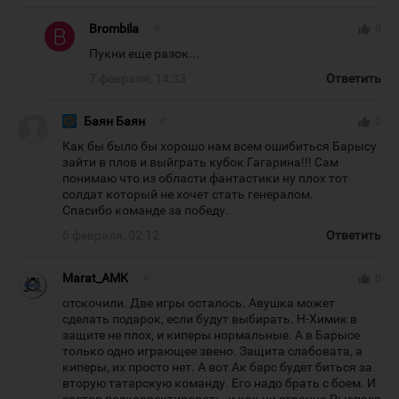
Brombila
#
thumb_up
0
Пукни еще разок...
7 февраля, 14:33
Ответить
Баян Баян
#
thumb_up
0
Как бы было бы хорошо нам всем ошибиться Барысу
зайти в плов и выйграть кубок Гагарина!!! Сам
понимаю что из области фантастики ну плох тот
солдат который не хочет стать генералом.
Спасибо команде за победу.
6 февраля, 02:12
Ответить
Marat_AMK
#
thumb_up
0
отскочили. Две игры осталось. Авушка может
сделать подарок, если будут выбирать. Н-Химик в
защите не плох, и киперы нормальные. А в Барысе
только одно играющее звено. Защита слабовата, а
киперы, их просто нет. А вот Ак барс будет биться за
вторую татарскую команду. Его надо брать с боем. И