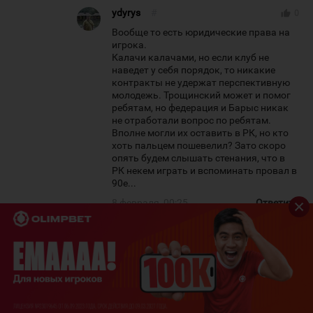
ydyrys
#
thumb_up
0
Вообще то есть юридические права на
игрока.
Калачи калачами, но если клуб не
наведет у себя порядок, то никакие
контракты не удержат перспективную
молодежь. Трощинский может и помог
ребятам, но федерация и Барыс никак
не отработали вопрос по ребятам.
Вполне могли их оставить в РК, но кто
хоть пальцем пошевелил? Зато скоро
опять будем слышать стенания, что в
РК некем играть и вспоминать провал в
90е...
8 февраля, 00:25
Ответить
barys7777
#
thumb_up
0
ЦСКА есть ЦСКА. Как и НХЛ. Разные
весовые категории. Юридическая
сторона одна, но есть сторона
моральная. Надо просто решать вопрос
с легионерством наших в КХЛ.