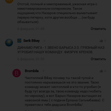
Отстой, полный и неисправимый, ужасная игра с
немотивированным соперником. Такое
ощущение,что Назаров специально выматывает
первую пятерку, хотя другие вообще ....(не буду
обзываться).
6 февраля, 01:48
Ответить
Serik Bikey
#
thumb_up
0
ДИНАМО РИГА - 1 ЗВЕНО БАРЫСА 2:3. ГРЯЗНЫЙ НАЗ
УГРОБИЛ НАШУ КОМАНДУ. ФИЗРУК ХРЕНОВ.
6 февраля, 01:50
Ответить
Brombila
#
thumb_up
0
Чистоплюй Bikey почему ты такой тупой и
постоянно нарываешься на это звание. Твою
команду может чистоплюй и кто-то угробил (я
буду тут всегда за, твою команду надо гнобить
по черному), а вот Барыс Назаров вытащил из
навозной ямы ( с подачи Ерлана Сагымбаева). С
приветом к тебе дедушка Brombilla/