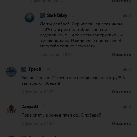
7 февраля, 14:27
Ответить
Serik Bikey
#
thumb_up
0
Да ты далбаеб. Скрываешься под ником.
100% я уверен над табой в детсве
издевались, ты и так остался трусливым
чмошникиком. И сидишь тут воняешь! Я
могу тебя только пожалеть.
7 февраля, 18:24
Ответить
Грек !!!
#
thumb_up
0
Аминь Пашка!!! 1звено как всегда сделала игру!!! А
так всех с победай!!!
6 февраля, 01:51
Ответить
DanyarB
#
thumb_up
0
Пока опять в зоне в плей-оф. С победой!
6 февраля, 01:51
Ответить