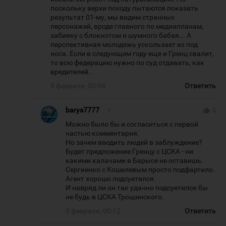
поскольку верхи походу пытаются показать
результат 01-му, мы видим странных
персонажей, вроде главного по медиапланам,
забияку с блокнотом и шумного бабая... А
перспективная молодежь ускользает из под
носа. Если в следующем году еще и Гренц свалит,
то всю федерацию нужно по суд отдавать, как
вредителей..
8 февраля, 00:04
Ответить
barys7777
#
thumb_up
0
Можно было бы и согласиться с первой
частью комментария.
Но зачем вводить людей в заблуждение?
Будет предложение Гренцу с ЦСКА - ни
какими калачами в Барысе не оставишь.
Сергиенко с Кошелевым просто подфартило.
Агент хорошо подсуетился.
И навряд ли он так удачно подсуетился бы
не будь в ЦСКА Трощинского.
8 февраля, 00:12
Ответить