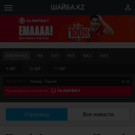
menu
perm_identity
ШАЙБА.KZ
ИЗБРАННОЕ
ЧМ
КХЛ
ВХЛ
МХЛ
НХЛ
9 АВГ.
10 АВГ.
11 АВГ.
10/08 14:00
Номад - Горняк
0
:
0
Букмекерская компания
Страница
Все новости