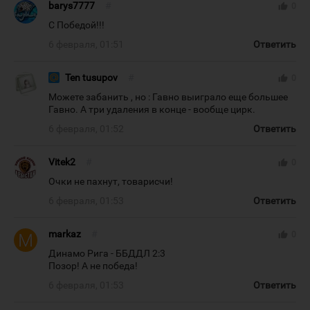
barys7777
#
thumb_up
0
С Победой!!!
6 февраля, 01:51
Ответить
Ten tusupov
#
thumb_up
0
Можете забанить , но : Гавно выиграло еще большее
Гавно. А три удаления в конце - вообще цирк.
6 февраля, 01:52
Ответить
Vitek2
#
thumb_up
0
Очки не пахнут, товарисчи!
6 февраля, 01:53
Ответить
markaz
#
thumb_up
0
Динамо Рига - ББДДЛ 2:3
Позор! А не победа!
6 февраля, 01:53
Ответить