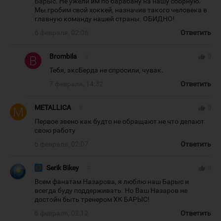
Барыс. Не ужели им по барабану на нашу сборную.
Мы гробим свой хоккей, назначив такого человека в
главную команду нашей страны. ОБИДНО!
6 февраля, 02:06
Ответить
Brombila
#
thumb_up
0
Тебя, эксБерда не спросили, чувак.
7 февраля, 14:32
Ответить
METALLICA
#
thumb_up
0
Первое звено как будто не обращают не что делают
свою работу
6 февраля, 02:07
Ответить
Serik Bikey
#
thumb_up
0
Всем фанатам Назарова, я люблю наш Барыс и
всегда буду поддерживать. Но Ваш Назаров не
достойн быть тренером ХК БАРЫС!
6 февраля, 02:12
Ответить