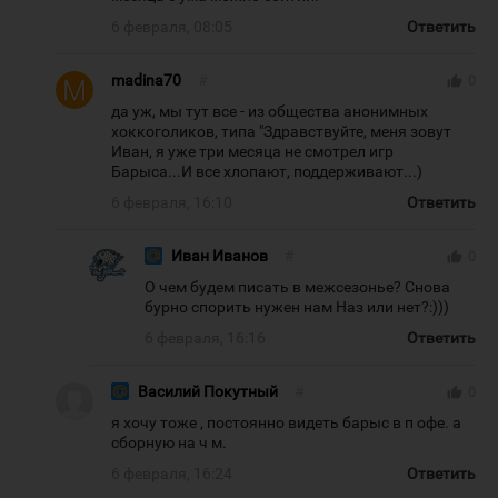
6 февраля, 08:05
Ответить
madina70
#
thumb_up
0
да уж, мы тут все - из общества анонимных
хоккоголиков, типа "Здравствуйте, меня зовут
Иван, я уже три месяца не смотрел игр
Барыса...И все хлопают, поддерживают...)
6 февраля, 16:10
Ответить
Иван Иванов
#
thumb_up
0
О чем будем писать в межсезонье? Снова
бурно спорить нужен нам Наз или нет?:)))
6 февраля, 16:16
Ответить
Василий Покутный
#
thumb_up
0
я хочу тоже , постоянно видеть барыс в п офе. а
сборную на ч м.
6 февраля, 16:24
Ответить