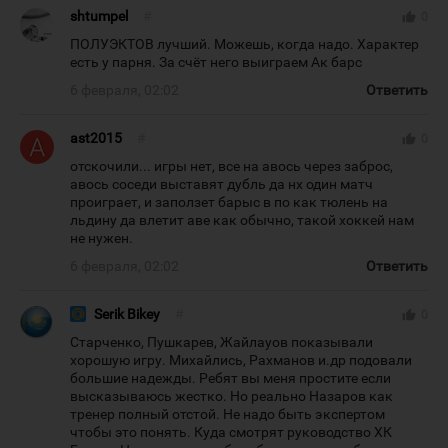
shtumpel
#
thumb_up
0
ПОЛУЭКТОВ лучший. Можешь, когда надо. Характер
есть у парня. За счёт него выиграем Ак барс
6 февраля, 02:02
Ответить
ast2015
#
thumb_up
0
отскочили... игры нет, все на авось через заброс,
авось соседи выставят дубль да нх один матч
проиграет, и заползет барыс в по как тюлень на
льдину да влетит аве как обычно, такой хоккей нам
не нужен.
6 февраля, 02:02
Ответить
Serik Bikey
#
thumb_up
0
Старченко, Пушкарев, Жайлауов показывали
хорошую игру. Михайлись, Рахманов и.др подовали
большие надежды. Ребят вы меня простите если
высказываюсь жестко. Но реально Назаров как
тренер полный отстой. Не надо быть экспертом
чтобы это понять. Куда смотрят руководство ХК