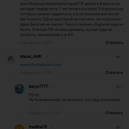
или сборище импровизаторов? В целом в Барысе на
сегодня твердо есть 1-ая пятерка и плюс 3-4 игрока на
которых можно надеяться, а в остальном все жопа!
Ни толкого ТШ,ни вратарей ни тактики .ни стратегии-
одна беготня на авось! Такого сезона у Барыса еще не
было. Считаю ПО не наш уровень, лучше туда не
попасть, чем вылететь в 4:0.
6 февраля, 13:01
Ответить
Marat_AMK
#
thumb_up
0
www.championat.com
6 февраля, 15:59
Ответить
barys7777
#
thumb_up
0
Ну ну.
Не Кожевникову ли не знать, что лед скользкий.
...
6 февраля, 16:12
Ответить
madina70
#
thumb_up
0