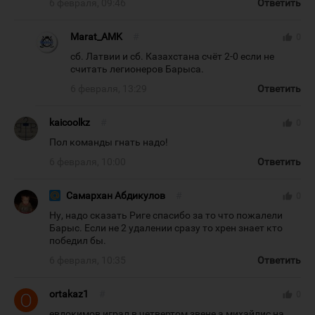
6 февраля, 09:46
Ответить
Marat_AMK
#
thumb_up
0
сб. Латвии и сб. Казахстана счёт 2-0 если не
считать легионеров Барыса.
6 февраля, 13:29
Ответить
kaicoolkz
#
thumb_up
0
Пол команды гнать надо!
6 февраля, 10:00
Ответить
Самархан Абдикулов
#
thumb_up
0
Ну, надо сказать Риге спасибо за то что пожалели
Барыс. Если не 2 удалении сразу то хрен знает кто
победил бы.
6 февраля, 10:35
Ответить
ortakaz1
#
thumb_up
0
евдокимов играл в четвертом звене,а михайлис на