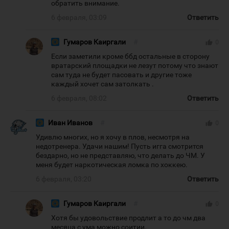
обратить внимание.
6 февраля, 03:09
Ответить
Гумаров Каиргали
#
thumb_up
0
Если заметили кроме ббд остальные в сторону
вратарский площадки не лезут потому что знают
сам туда не будет пасовать и другие тоже
каждый хочет сам затолкать .
6 февраля, 08:02
Ответить
Иван Иванов
#
thumb_up
0
Удивлю многих, но я хочу в плов, несмотря на
недотренера. Удачи нашим! Пусть игга смотрится
бездарно, но не представляю, что делать до ЧМ. У
меня будет наркотическая ломка по хоккею.
6 февраля, 03:20
Ответить
Гумаров Каиргали
#
thumb_up
0
Хотя бы удовольствие продлит а то до чм два
месяца с ума можно соитии.