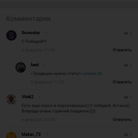
Комментарии
Snowstar
#
thumb_up
0
С Победой!!!
6 февраля, 01:46
Ответить
kest
#
thumb_up
0
«Традиции нужно чтить!»
yvision.kz
6 февраля, 17:02
Ответить
Vitek2
#
thumb_up
0
Есть еще порох в пороховрицах)) С победой, Астана))
Впереди очень горячий поединок))))
6 февраля, 01:46
Ответить
Makar_72
#
thumb_up
0