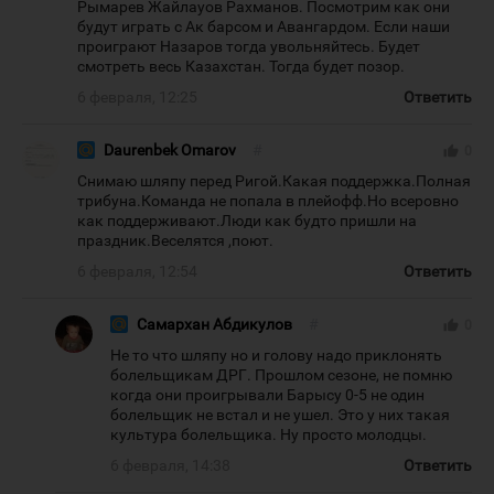
Рымарев Жайлауов Рахманов. Посмотрим как они
будут играть с Ак барсом и Авангардом. Если наши
проиграют Назаров тогда увольняйтесь. Будет
смотреть весь Казахстан. Тогда будет позор.
6 февраля, 12:25
Ответить
Daurenbek Omarov
#
thumb_up
0
Снимаю шляпу перед Ригой.Какая поддержка.Полная
трибуна.Команда не попала в плейофф.Но всеровно
как поддерживают.Люди как будто пришли на
праздник.Веселятся ,поют.
6 февраля, 12:54
Ответить
Самархан Абдикулов
#
thumb_up
0
Не то что шляпу но и голову надо приклонять
болельщикам ДРГ. Прошлом сезоне, не помню
когда они проигрывали Барысу 0-5 не один
болельщик не встал и не ушел. Это у них такая
культура болельщика. Ну просто молодцы.
6 февраля, 14:38
Ответить