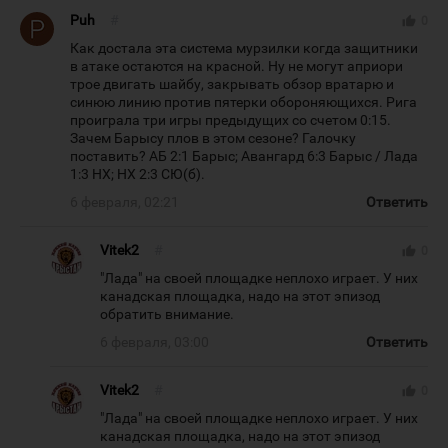
Puh
#
thumb_up
0
Как достала эта система мурзилки когда защитники
в атаке остаются на красной. Ну не могут априори
трое двигать шайбу, закрывать обзор вратарю и
синюю линию против пятерки обороняющихся. Рига
проиграла три игры предыдущих со счетом 0:15.
Зачем Барысу плов в этом сезоне? Галочку
поставить? АБ 2:1 Барыс; Авангард 6:3 Барыс / Лада
1:3 НХ; НХ 2:3 СЮ(б).
6 февраля, 02:21
Ответить
Vitek2
#
thumb_up
0
"Лада" на своей площадке неплохо играет. У них
канадская площадка, надо на этот эпизод
обратить внимание.
6 февраля, 03:00
Ответить
Vitek2
#
thumb_up
0
"Лада" на своей площадке неплохо играет. У них
канадская площадка, надо на этот эпизод