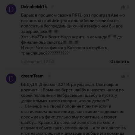
Dalnoboich1k
#
thumb_up
0
Барыс в прошлом сезоне ПЯТЬ раз проиграл Аве -но
все помнят какие игры в плове были - если бы не
полосатые беспредельщики не извесно чем бы все
завершилось!!!!!!!!!!
Хоть НаZZи и бесит Надо верить в команду !!!!!!! до
финальнова свистка!!!!!!!!!!!!!
И еще - Что за фишка у Казспорта отрубать
трансляцию???????????
6 февраля, 12:54
Ответить
dreamTeam
#
thumb_up
0
ББД-ДЛ: Динамо=3:2 ! Игра ужасная. Все подряд
косячат:... Романов берет шайбу и несется назад по
своей половине и выбрасывает шайбу в пустоту
,даже комментатор говорит ,что он делает!?
...Семенов -на своей половине практически в
статическом положении делает какие -то движения
похожие на финт ,только ему понятные и теряет
шайбу... Красный в средней зоне стоя на месте
вздумал обыгрывать соперников... и таких ляпов за
игру насмотришься и думаешь вообще это команда