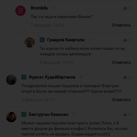
Brombila
#
thumb_up
0
Так ты еще и наркоман Ванек?
7 февраля, 14:34
Ответить
Гумаров Каиргали
#
thumb_up
0
Ты какои то забяка если хочеч пиши чо за
каждое слова цепляещся .
8 февраля, 19:30
Ответить
Фуркат Худайбергенов
#
thumb_up
0
Поздравляю наших пацанов и тренера! Фортуна
спорта была на нашей стороне!!!!! Удачи всем!!!!!!!
6 февраля, 06:17
Ответить
Бектурган Казыхан
#
thumb_up
0
Может нашим парням повторить успех Локо, с 8
места дошли до финала конфы:) Хотелось бы, но как
грится хотеть не вредно, будем надеяться)))