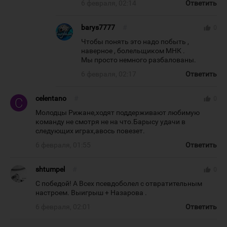
6 февраля, 02:14
Ответить
barys7777
#
thumb_up
0
Чтобы понять это надо побыть ,
наверное , болельщиком МНК .
Мы просто немного разбалованы.
6 февраля, 02:17
Ответить
celentano
#
thumb_up
0
Молодцы Рижане,ходят поддерживают любимую
команду не смотря не на что.Барысу удачи в
следующих играх,авось повезет.
6 февраля, 01:55
Ответить
shtumpel
#
thumb_up
0
С победой! А Всех псевдоболел с отвратительным
настроем. Выигрыш + Назарова .
6 февраля, 02:01
Ответить