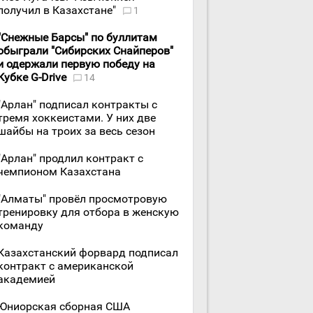
получил в Казахстане"
1
"Снежные Барсы" по буллитам
обыграли "Сибирских Снайперов"
и одержали первую победу на
Кубке G-Drive
14
"Арлан" подписал контракты с
тремя хоккеистами. У них две
шайбы на троих за весь сезон
"Арлан" продлил контракт с
чемпионом Казахстана
"Алматы" провёл просмотровую
тренировку для отбора в женскую
команду
Казахстанский форвард подписал
контракт с американской
академией
Юниорская сборная США