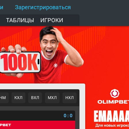
ти
Зарегистрироваться
ТАБЛИЦЫ
ИГРОКИ
ЧМ
КХЛ
ВХЛ
МХЛ
НХЛ
о
0
:
0