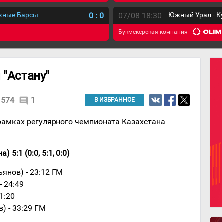
ежные Барсы
0
:
0
07/08 18:30
Южный Урал - К
Букмекерская компания
 "Астану"
574
1
comment
В ИЗБРАННОЕ
рамках регулярного чемпионата Казахстана
 5:1 (0:0, 5:1, 0:0)
ьянов) - 23:12 ГМ
- 24:49
31:20
в) - 33:29 ГМ