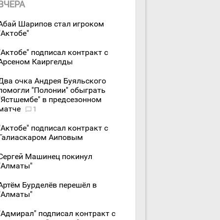
ВЧЕРА
Абай Шарипов стал игроком
"Актобе"
"Актобе" подписал контракт с
Арсеном Каиргелды
Два очка Андрея Буяльского
помогли "Полонии" обыграть
"Ястшембе" в предсезонном
матче
1
"Актобе" подписал контракт с
Галиаскаром Аиповым
Сергей Машинец покинул
"Алматы"
Артём Бурделёв перешёл в
"Алматы"
"Адмирал" подписал контракт с