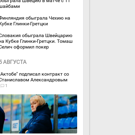
обыграла Швецию в матче с 11
шайбами
Финляндия обыграла Чехию на
Кубке Глинки-Гретцки
Словакия обыграла Швейцарию
на Кубке Глинки-Гретцки. Томаш
Селич оформил покер
5 АВГУСТА
"Актобе" подписал контракт со
Станиславом Александровым
1