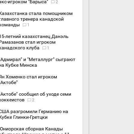
экс-игроком "Барыса"
2
Казахстанка стала помощником
главного тренера канадской
команды
1
15-летний казахстанец Данэль
Рамазанов стал игроком
канадского клуба
1
"Адмирал" и "Металлург" сыграют
на Кубке Минска
Ян Хоменко стал игроком
"Актобе"
"Актобе" сообщил об уходе семи
хоккеистов
2
США разгромили Германию на
Кубке Глинки-Гретцки
Юниорская сборная Канады