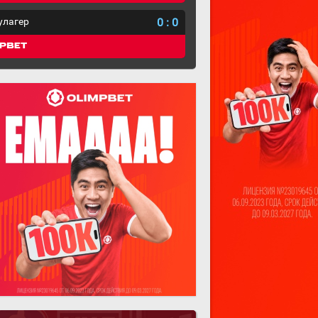
улагер
0
:
0