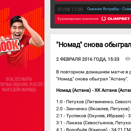
07/08 17:00
Омские Ястребы - Сн
Букмекерская компания
"Номад" снова обыграл
visibility
2 ФЕВРАЛЯ 2016 ГОДА, 15:33
В повторном домашнем матче в 
"Номад" снова обыграл "Астану".
Номад (Астана) - ХК Астана (Астана)
1:0 - Петухов (Литвиненко, Севост
2:0 - Зинченко (Яковлев, Петухов) 
2:1 - Туспеков (Окунев, Ибраев) - 
3:1 - Лакиза (Севостьянов, Петухо
4:1 - Воробьёв (Каиров) - 34:21 ГМ