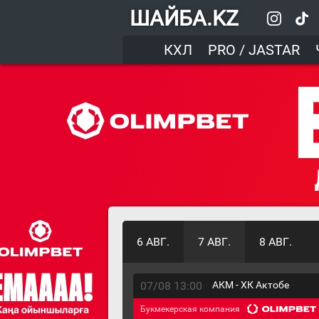
ШАЙБА.KZ
КХЛ
PRO / JASTAR
6 АВГ.
7 АВГ.
8 АВГ.
07/08 13:00
АКМ - ХК Актобе
Букмекерская компания