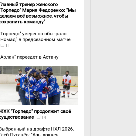
Главный тренер женского
"Торпедо" Мария Федоренко: "Мы
делаем всё возможное, чтобы
сохранить команду"
"Торпедо" уверенно обыграло
"Номад" в предсезонном матче
11
"Арлан" переедет в Астану
ЖХК "Торпедо" продолжит своё
существование
14
Выбранный на драфте НХЛ 2026.
Глеб Пугачёв: "Азы хоккея