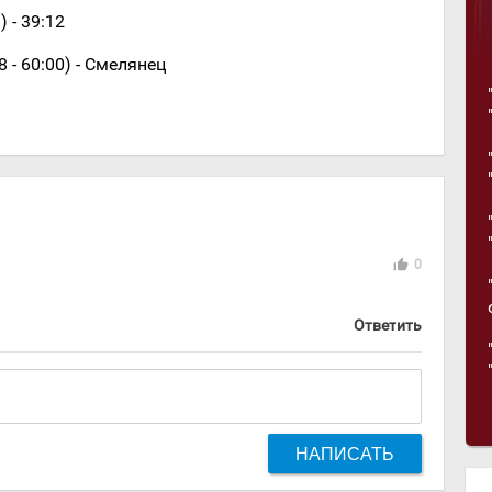
 - 39:12
 - 60:00) - Смелянец
thumb_up
0
Ответить
НАПИСАТЬ