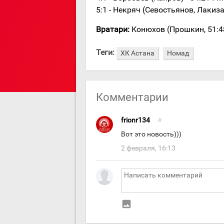
5:1 - Некряч (Севостьянов, Лакиза)
Вратари:
Конюхов (Прошкин, 51:48
Теги:
ХК Астана
Номад
Комментарии
frionr134
#
Вот это новость)))
2 февраля, 16:13
insert_photo