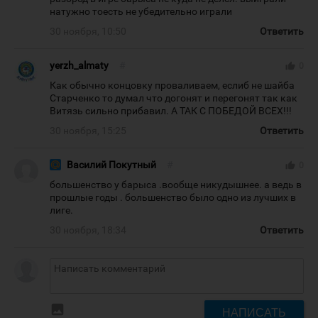
натужно тоесть не убедительно играли
30 ноября, 10:50
Ответить
yerzh_almaty
#
thumb_up
0
Как обычно концовку проваливаем, еслиб не шайба
Старченко то думал что догонят и перегонят так как
Витязь сильно прибавил. А ТАК С ПОБЕДОЙ ВСЕХ!!!
30 ноября, 15:25
Ответить
Василий Покутный
#
thumb_up
0
большенство у барыса .вообще никудышнее. а ведь в
прошлые годы . большенство было одно из лучших в
лиге.
30 ноября, 18:34
Ответить
insert_photo
НАПИСАТЬ