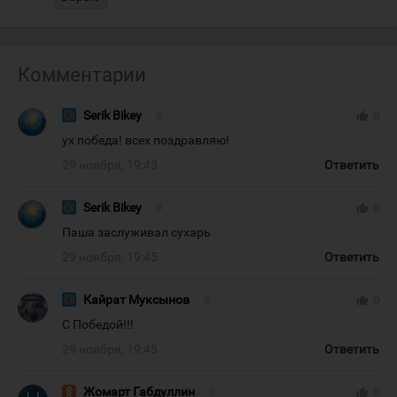
Комментарии
Serik Bikey
#
thumb_up
0
ух победа! всех поздравляю!
29 ноября, 19:43
Ответить
Serik Bikey
#
thumb_up
0
Паша заслуживал сухарь
29 ноября, 19:45
Ответить
Кайрат Муксынов
#
thumb_up
0
С Победой!!!
29 ноября, 19:45
Ответить
Жомарт Габдуллин
#
thumb_up
0