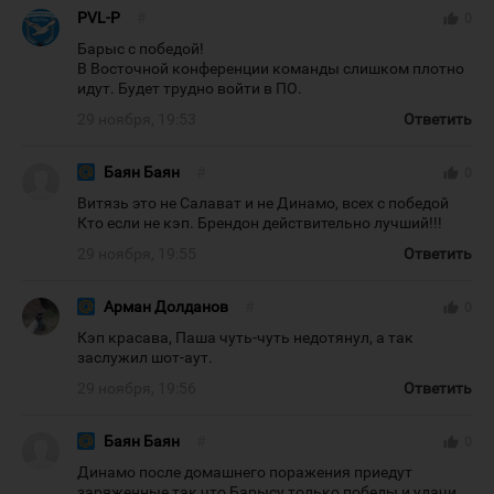
PVL-P
#
thumb_up
0
Барыс с победой!
В Восточной конференции команды слишком плотно
идут. Будет трудно войти в ПО.
29 ноября, 19:53
Ответить
Баян Баян
#
thumb_up
0
Витязь это не Салават и не Динамо, всех с победой
Кто если не кэп. Брендон действительно лучший!!!
29 ноября, 19:55
Ответить
Арман Долданов
#
thumb_up
0
Кэп красава, Паша чуть-чуть недотянул, а так
заслужил шот-аут.
29 ноября, 19:56
Ответить
Баян Баян
#
thumb_up
0
Динамо после домашнего поражения приедут
заряженные так что Барысу только победы и удачи