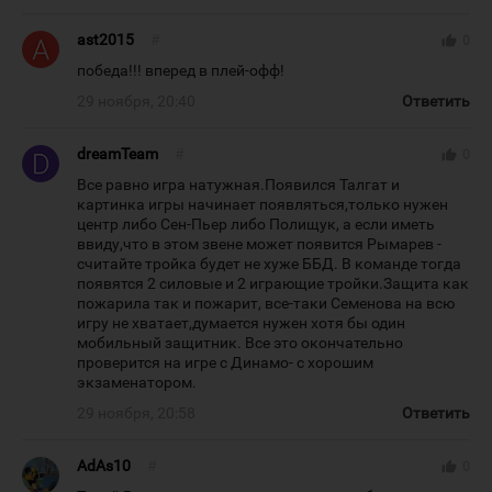
ast2015
#
thumb_up
0
победа!!! вперед в плей-офф!
29 ноября, 20:40
Ответить
dreamTeam
#
thumb_up
0
Все равно игра натужная.Появился Талгат и
картинка игры начинает появляться,только нужен
центр либо Сен-Пьер либо Полищук, а если иметь
ввиду,что в этом звене может появится Рымарев -
считайте тройка будет не хуже ББД. В команде тогда
появятся 2 силовые и 2 играющие тройки.Защита как
пожарила так и пожарит, все-таки Семенова на всю
игру не хватает,думается нужен хотя бы один
мобильный защитник. Все это окончательно
проверится на игре с Динамо- с хорошим
экзаменатором.
29 ноября, 20:58
Ответить
AdAs10
#
thumb_up
0