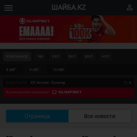
menu
perm_identity
ШАЙБА.KZ
ИЗБРАННОЕ
ЧМ
КХЛ
ВХЛ
МХЛ
НХЛ
8 АВГ.
9 АВГ.
10 АВГ.
ЗАВЕРШЁН
ХК Актобе - Кулагер
1
:
4
Букмекерская компания
Страница
Все новости