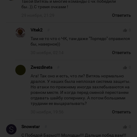
Такой Витязь и многие команды с чк победили
бы..)).С тремя очками !
29 ноября, 21:29
Ответить
Vitek2
#
thumb_up
0
Там не то что с ЧК, там даже "Торпедо" справился
бы, наверное))
30 ноября, 02:14
Ответить
Zwezdinets
#
thumb_up
0
Ага! Так оно и есть, что ли? Витязь нормально
дрался. У наших была неплохая система защиты.
Но атаки по-прежнему иногда захлебываются на
ровном месте. И когда перед сменой перестанем
отдавать шайбу сопернику. А потом большими
трудами ее выцарапывать?
30 ноября, 19:56
Ответить
Snowstar
#
thumb_up
0
С Победой Барыс!!! Молодцы!!! Дальше побед вам!!!