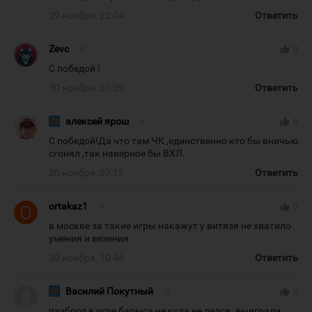
29 ноября, 22:04
Ответить
Zevc
#
thumb_up
0
С победой !
30 ноября, 01:39
Ответить
алексей ярош
#
thumb_up
0
С победой!Да что там ЧК ,единственно кто бы вничью
сгонял ,так наверное бы ВХЛ.
30 ноября, 07:12
Ответить
ortakaz1
#
thumb_up
0
в москве за такие игры накажут у витязя не хватило
умения и везения
30 ноября, 10:46
Ответить
Василий Покутный
#
thumb_up
0
разброд в игре барыса не куда не делся. выиграли