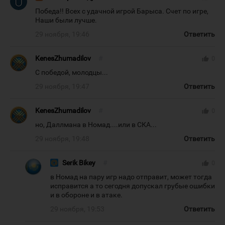
Победа!! Всех с удачной игрой Барыса. Счет по игре,
Наши были лучше.
29 ноября, 19:46
Ответить
KenesZhumadilov
#
thumb_up
0
С победой, молодцы...
29 ноября, 19:47
Ответить
KenesZhumadilov
#
thumb_up
0
но, Даллмана в Номад....или в СКА...
29 ноября, 19:48
Ответить
Serik Bikey
#
thumb_up
0
в Номад на пару игр надо отправит, может тогда
исправится а то сегодня допускал грубые ошибки
и в обороне и в атаке.
29 ноября, 19:53
Ответить