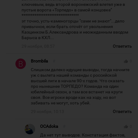
ключевым, ведь второй воронежский влетел уже в
пустые ворота «Торпедо» в самой концовке"
*******************************
эт точно, усть-каменогорцы "сами не знают"...дело
привычное, если брать отсчёт от увольнения
Казцинком Б.Александрова и неожиданным вводом
Барыса в КХЛ...
29 ноября, 08:57
Ответить
Brombila
#
thumb_up
0
Слишком далеко идущие выводы, тогда начните
уж с вылета нашей команды с российской
высшей лиги в начале 90-х годов. Что сказать
про нынешнее ТОРПЕДО? Команда на один
юбилейный сезон, а там все встанет на круги
своя. Все игроки вроде как на ходу, но вот
забивать не могут, хоть убей.
29 ноября, 10:13
Ответить
OCAdoka
#
thumb_up
0
Да нет тут выводов. Констатация фактов,