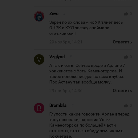
Zevc
#
thumb_up
0
Зерен по их словам их УК тянет весь
ОЧРК и КХЛ звезду споймали
отеч.хоккей !
29 ноября, 14:21
Ответить
Vzglyad
#
thumb_up
0
А так и есть. Сейчас вроде в Арлане 7
хоккеистов с Усть-Каменогорска. И
такое положение дел во всех клубах.
Про Астану так вообще молчу.
29 ноября, 14:36
Ответить
Brombila
#
thumb_up
0
Глупости какие говорите. Арлан вперед
тянут словаки, парни из Усть-
Каменогорска по большей части
статисты, это не в обиду землякам в
Кокчетаве.