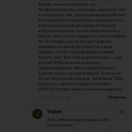
формы, коньки и клюшки, а в
профессиональных командах зарплата). Вот
и получалось так, что проделанная работа и
большой выбор позволяли в год выпускать
в большую хоккейную жизнь пятерочку
классных игроков- это из сотен пацанов, а
сейчас некоторым подавай готовые пятёрки
из 10 человек, так не бывает! Довели
знаменитую школу до плинтуса и ещё
требуют, чтобы Торпедо всеми своими
играло, кем? Все самые достойные в ... где
же они? В Барысе оказывается!
Прихватизация и сейчас продолжается,
барину только лучшее подавай. А своих за
16 лет кого воспитали для " флагмана"? Вот
когда хоть одного стоящего назовёте
СВОЕГО. тогда и советы начинайте давать!
29 ноября, 13:49
Ответить
Vzglyad
#
thumb_up
0
Я бы добавил ещё тренеров. Все
разьехались .