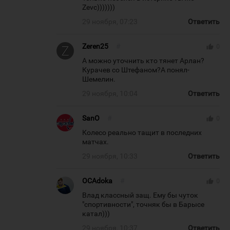
Zevc)))))))
29 ноября, 07:23
Ответить
Zeren25
#
thumb_up
0
А можно уточнить кто тянет Арлан?
Курачев со Штефаном?А понял-
Шемелин.
29 ноября, 10:04
Ответить
SanO
#
thumb_up
0
Колесо реально тащит в последних
матчах.
29 ноября, 10:33
Ответить
OCAdoka
#
thumb_up
0
Влад классный защ. Ему бы чуток
"спортивности", точняк бы в Барысе
катал)))
29 ноября, 10:37
Ответить