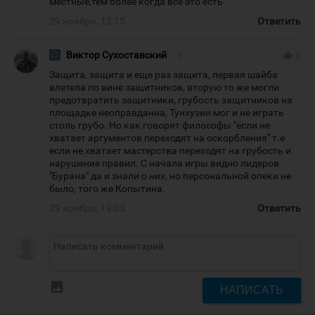
местные,тем более когда все это есть
29 ноября, 12:15
Ответить
Виктор Сухоставский
#
thumb_up
0
Защита, защита и еще раз защита, первая шайба
влетела по вине защитников, вторую то же могли
предотвратить защитники, грубость защитников на
площадке неоправданна, Тунхузин мог и не играть
столь грубо. Но как говорят философы "если не
хватает аргументов переходят на оскорбления" т.е
если не хватает мастерства переходят на грубость и
нарушение правил. С начала игры видно лидеров
"Бурана" да и знали о них, но персональной опеки не
было, того же Копытина.
29 ноября, 19:03
Ответить
insert_photo
НАПИСАТЬ