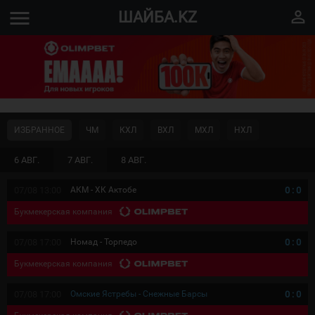
menu
perm_identity
ШАЙБА.KZ
ИЗБРАННОЕ
ЧМ
КХЛ
ВХЛ
МХЛ
НХЛ
6 АВГ.
7 АВГ.
8 АВГ.
07/08 13:00
АКМ - ХК Актобе
0
:
0
Букмекерская компания
07/08 17:00
Номад - Торпедо
0
:
0
Букмекерская компания
07/08 17:00
Омские Ястребы - Снежные Барсы
0
:
0