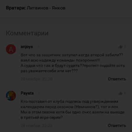
Вратари:
Литвинов - Янков
Комментарии
anjoys
#
thumb_up
0
Вот что за защитник затупил когда второй забили??
взял всю надежду команды похоронил!!!
А судьи что так и будут судить??протест подайте хоть
раз уважаете себя или нет???
28 ноября, 22:20
Ответить
Payats
#
thumb_up
0
Кто поставил от клуба подпись под утверждением
календарем перед сезоном (Немчинов?), тот и лох.
Мы в этом сезоне хотя бы одно очко взяли на выезде
в третьей игре серии?
28 ноября, 22:23
Ответить