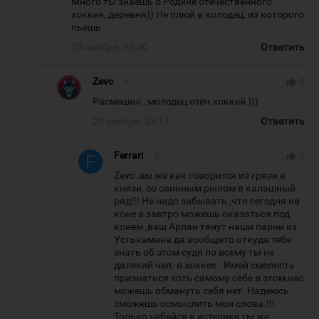
Много ты знаешь о Родине отечественного
хоккея, деревня)) Не плюй в колодец, из которого
пьешь
28 ноября, 23:00
Ответить
Zevc
#
thumb_up
0
Расмешил , молодец отеч.хоккей )))
28 ноября, 23:17
Ответить
Ferrari
#
thumb_up
0
Zevc ,вы же как говорится из грязи в
князи, со свинным рылом в калашный
ряд!!! Не надо забывать ,что сегодня на
коне а завтро можешь оказаться под
конем ,ваш Арлан тянут наши парни из
Устькамана да вообщето откуда тебе
знать об этом судя по всему ты не
далекий чел. в хоккее . Имей смелость
признаться хоть самому себе в этом,нас
можешь обмануть себя нет. Надеюсь
сможешь осмыслить мои слова.!!!
Только небейся в истерике ты же