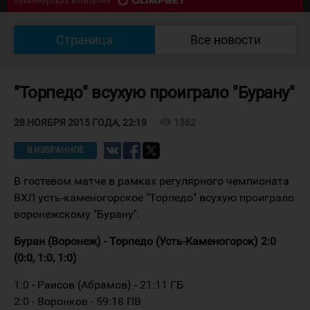
Букмекерская компания
07/08 18:30
Южный Урал - Кулагер
0
:
0
Страница
Все новости
Букмекерская компания
"Торпедо" всухую проиграло "Бурану"
visibility
1362
28 НОЯБРЯ 2015 ГОДА, 22:19
В ИЗБРАННОЕ
В гостевом матче в рамках регулярного чемпионата
ВХЛ усть-каменогорское "Торпедо" всухую проиграло
воронежскому "Бурану".
Буран (Воронеж) - Торпедо (Усть-Каменогорск) 2:0
(0:0, 1:0, 1:0)
1:0 - Раисов (Абрамов) - 21:11 ГБ
2:0 - Воронков - 59:18 ПВ