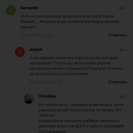
kamazist
#
thumb_up
0
Хоть и проиграли,но проигрыш в актив.И такое
бывает... Рисунок игры появляется.Фахрутдинову-
удачи!!!
28 ноября, 22:25
Ответить
anjoys
#
thumb_up
0
А не надоело заносить игры в актив которые
проиграли???типа мы же классно играли
проиграли ничего страшного!! Уже игр 10 таких
за сезон было и все без очков
29 ноября, 09:12
Ответить
OCAdoka
#
thumb_up
0
тут нюанс есть...времена изменились. если
раньше хоккей был спортом, то теперь это
"работа".
в недалёком прошлом ребёнок засыпал с
мечтами играть в ЦСКА и забить красивый
гол канадцам.