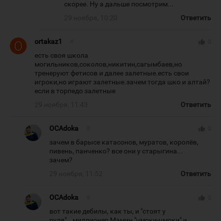
скорее. Ну а дальше посмотрим...
29 ноября, 10:20
Ответить
ortakaz1
#
thumb_up
0
есть своя школа
могильников,соколов,никитин,сагымбаев,но
тренеруют фетисов и далее залетные.есть свои
игроки,но играют залетные.зачем тогда шко и алтай?
если в торпедо залетные
29 ноября, 11:43
Ответить
OCAdoka
#
thumb_up
0
зачем в барысе катасонов, муратов, королёв,
пивень, панченко? все они у старыгина...
зачем?
29 ноября, 11:52
Ответить
OCAdoka
#
thumb_up
0
вот такие дебилы, как ты, и "стоят у
руля"...миллионер Мамин "чмоки-чмоки" и