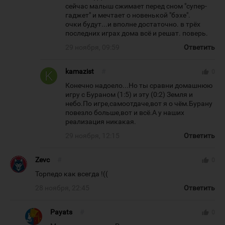
сейчас малыш сжимает перед сном "супер-
гаджет" и мечтает о новенькой "бэхе".
очки будут...и вполне достаточно. в трёх
последних играх дома всё и решат. поверь.
29 ноября, 09:59
Ответить
kamazist
#
thumb_up
0
Конечно надоело...Но ты сравни домашнюю
игру с Бураном (1:5) и эту (0:2) Земля и
небо.По игре,самоотдаче,вот я о чём.Бурану
повезло больше,вот и всё.А у наших
реализация никакая.
29 ноября, 12:15
Ответить
Zevc
#
thumb_up
0
Торпедо как всегда !((
28 ноября, 22:45
Ответить
Payats
#
thumb_up
0