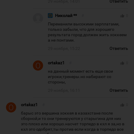
29 ноября, 14:01
Ответить
Николай **
#
thumb_up
0
Переманили высокими зарплатами,
только забыли, что для хорошего
результата город должен жить хоккеем
а не понтами.
29 ноября, 15:22
Ответить
ortakaz1
#
thumb_up
0
на данный момент есть еще свои
игроки,тренеры.но набирают со
стороны,
29 ноября, 16:11
Ответить
ortakaz1
#
thumb_up
0
барыс это вершина хоккея в казахстане после
сборной,и то они тренеруются у старыгина для них
это плохо или хорошо.насчет торпедо в кхл я за,но в
кхл это одобрят,ты против если когда в торпедо все