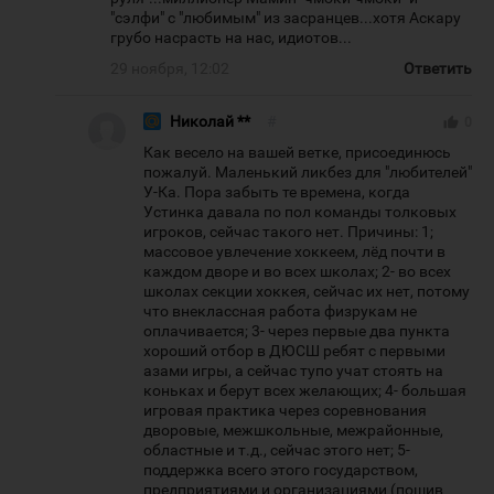
"сэлфи" с "любимым" из засранцев...хотя Аскару
грубо насрасть на нас, идиотов...
29 ноября, 12:02
Ответить
Николай **
#
thumb_up
0
Как весело на вашей ветке, присоединюсь
пожалуй. Маленький ликбез для "любителей"
У-Ка. Пора забыть те времена, когда
Устинка давала по пол команды толковых
игроков, сейчас такого нет. Причины: 1;
массовое увлечение хоккеем, лёд почти в
каждом дворе и во всех школах; 2- во всех
школах секции хоккея, сейчас их нет, потому
что внеклассная работа физрукам не
оплачивается; 3- через первые два пункта
хороший отбор в ДЮСШ ребят с первыми
азами игры, а сейчас тупо учат стоять на
коньках и берут всех желающих; 4- большая
игровая практика через соревнования
дворовые, межшкольные, межрайонные,
областные и т.д., сейчас этого нет; 5-
поддержка всего этого государством,
предприятиями и организациями (пошив