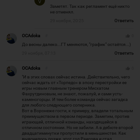
Заметят. Так как регламент ещё никто
не отменял.
29 ноября, 20:25
Ответить
OCAdoka
#
thumb_up
0
До весны далеко...ГТ меняются, "график" остаётся...)
29 ноября, 07:13
Ответить
OCAdoka
#
thumb_up
0
"И в этих словах сейчас истина. Действительно, чего
сейчас ждать от «Торпедо» в эпоху перестройки ее
игры новым главным тренером Мисхатом
Фахрутдиновым, не знают, пожалуй, и сами усть-
каменогорцы. И тем более команда сейчас загадка
для любого следующего соперника.
Вот в Воронеже гости, к примеру, владели тотальным
преимуществом в первом периоде. Заметим, против
играющей, отличной команды, находящейся в
отличном состоянии. Но не забили. А в дебюте второй
двадцатиминутки пропустили в меньшинстве. Как
выяснилось позже, этот гол Раисова и стал