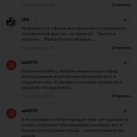
23 ноября, 20:38
Ответить
UKK
#
thumb_up
0
Не думаю, что с финской стороны был злой умысел....
Человеческий фактор - он таков )))... Понять и
простить... Верно Ferrari говоришь....
23 ноября, 21:57
Ответить
ast2015
#
thumb_up
0
Признали ошибку, любезно извинились и перед
болельщиками, и потом гимн включили хоть и
старый но наш, по своему тоже очень красивый и
мощный, что еще нужно.
24 ноября, 00:21
Ответить
ast2015
#
thumb_up
0
А жолполиция в Астане прощает уже три года взяток
не даю, отпускают или минималку выпишут, вот в
Кокше или в Боровом там да... наглые и верить им
нельзя