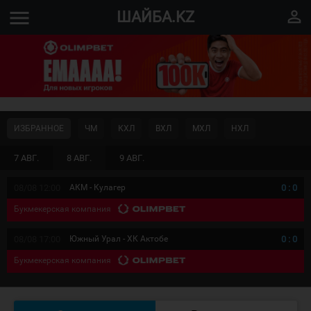
menu
perm_identity
ШАЙБА.KZ
ИЗБРАННОЕ
ЧМ
КХЛ
ВХЛ
МХЛ
НХЛ
7 АВГ.
8 АВГ.
9 АВГ.
08/08 12:00
АКМ - Кулагер
0
:
0
Букмекерская компания
08/08 17:00
Южный Урал - ХК Актобе
0
:
0
Букмекерская компания