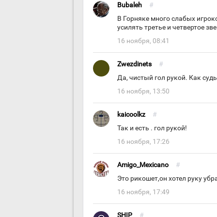
Bubaleh
#
В Горняке много слабых игрок
усилять третье и четвертое зве
16 ноября, 08:41
Zwezdinets
#
Да, чистый гол рукой. Как судь
16 ноября, 13:50
kaicoolkz
#
Так и есть . гол рукой!
16 ноября, 17:26
Amigo_Mexicano
#
Это рикошет,он хотел руку убр
16 ноября, 17:49
SHIP
#