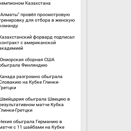
чемпионом Казахстана
"Алматы" провёл просмотровую
тренировку для отбора в женскую
команду
Казахстанский форвард подписал
контракт с американской
академией
Юниорская сборная США
обыграла Финляндию
Канада разгромно обыграла
Словакию на Кубке Глинки-
Гретцки
Швейцария обыграла Швецию в
результативном матче Кубка
Глинки-Гретцки
Чехия обыграла Германию в
матче с 11 шайбами на Кубке