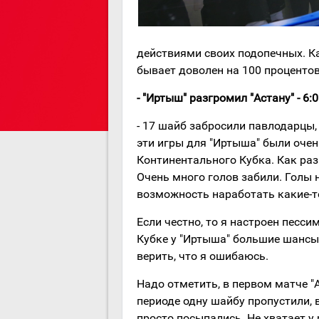
действиями своих подопечных. Ка
бывает доволен на 100 процентов
- "Иртыш" разгромил "Астану" - 6:0 
- 17 шайб забросили павлодарцы, 
эти игры для "Иртыша" были очен
Континентального Кубка. Как раз
Очень много голов забили. Голы 
возможность наработать какие-т
Если честно, то я настроен песс
Кубке у "Иртыша" большие шансы
верить, что я ошибаюсь.
Надо отметить, в первом матче "
периоде одну шайбу пропустили, в
просто посыпались. Не хватает у