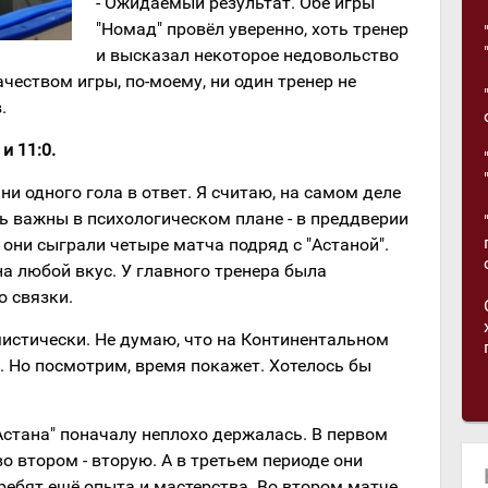
- Ожидаемый результат. Обе игры
"Номад" провёл уверенно, хоть тренер
и высказал некоторое недовольство
чеством игры, по-моему, ни один тренер не
.
и 11:0.
ни одного гола в ответ. Я считаю, на самом деле
ь важны в психологическом плане - в преддверии
 они сыграли четыре матча подряд с "Астаной".
на любой вкус. У главного тренера была
о связки.
имистически. Не думаю, что на Континентальном
. Но посмотрим, время покажет. Хотелось бы
Астана" поначалу неплохо держалась. В первом
о втором - вторую. А в третьем периоде они
 ребят ещё опыта и мастерства. Во втором матче