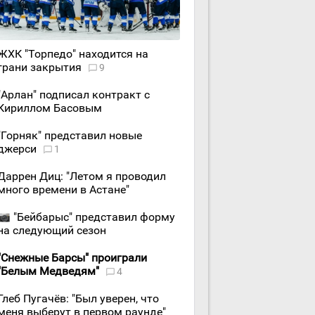
ЖХК "Торпедо" находится на
грани закрытия
9
"Арлан" подписал контракт с
Кириллом Басовым
"Горняк" представил новые
джерси
1
Даррен Диц: "Летом я проводил
много времени в Астане"
"Бейбарыс" представил форму
на следующий сезон
"Снежные Барсы" проиграли
"Белым Медведям"
4
Глеб Пугачёв: "Был уверен, что
меня выберут в первом раунде"