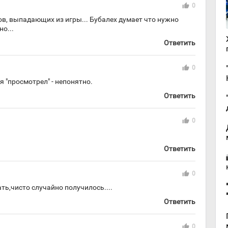
thumb_up
0
ов, выпадающих из игры... Бубалех думает что нужно
но...
Ответить
thumb_up
0
я "просмотрел" - непонятно.
Ответить
thumb_up
0
Ответить
thumb_up
0
ать,чисто случайно получилось....
Ответить
thumb_up
0