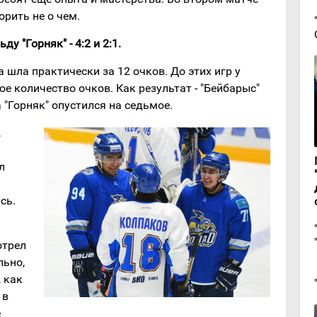
орить не о чем.
у "Горняк" - 4:2 и 2:1.
 шла практически за 12 очков. До этих игр у
 количество очков. Как результат - "Бейбарыс"
а "Горняк" опустился на седьмое.
,
л
сь.
отрел
льно,
 как
 в
е