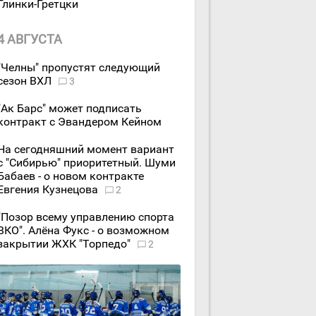
Глинки-Гретцки
4 АВГУСТА
"Челны" пропустят следующий
сезон ВХЛ
3
"Ак Барс" может подписать
контракт с Эвандером Кейном
На сегодняшний момент вариант
с "Сибирью" приоритетный. Шуми
Бабаев - о новом контракте
Евгения Кузнецова
2
"Позор всему управлению спорта
ВКО". Алёна Фукс - о возможном
закрытии ЖХК "Торпедо"
2