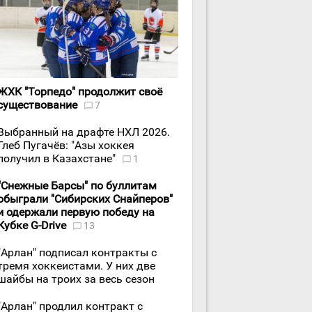
ЖХК "Торпедо" продолжит своё
существование
7
Выбранный на драфте НХЛ 2026.
Глеб Пугачёв: "Азы хоккея
получил в Казахстане"
1
"Снежные Барсы" по буллитам
обыграли "Сибирских Снайперов"
и одержали первую победу на
Кубке G-Drive
13
"Арлан" подписал контракты с
тремя хоккеистами. У них две
шайбы на троих за весь сезон
"Арлан" продлил контракт с