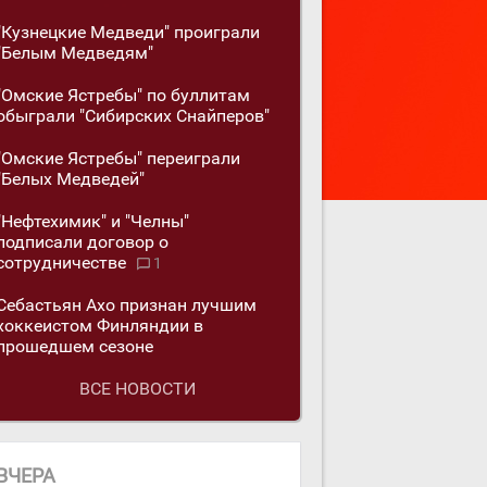
"Кузнецкие Медведи" проиграли
"Белым Медведям"
"Омские Ястребы" по буллитам
обыграли "Сибирских Снайперов"
"Омские Ястребы" переиграли
"Белых Медведей"
"Нефтехимик" и "Челны"
подписали договор о
сотрудничестве
1
Себастьян Ахо признан лучшим
хоккеистом Финляндии в
прошедшем сезоне
ВСЕ НОВОСТИ
ВЧЕРА