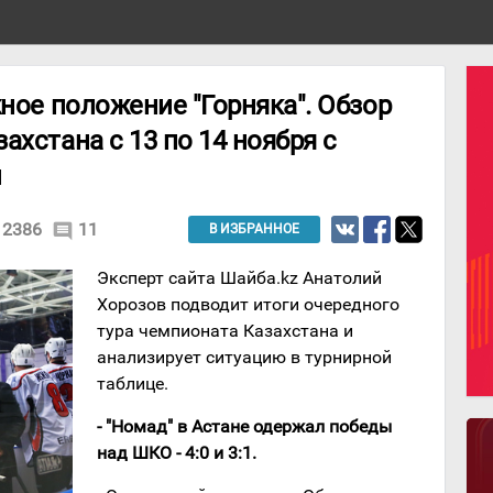
жное положение "Горняка". Обзор
ахстана c 13 по 14 ноября с
м
2386
11
comment
В ИЗБРАННОЕ
Эксперт сайта Шайба.kz Анатолий
Хорозов подводит итоги очередного
тура чемпионата Казахстана и
анализирует ситуацию в турнирной
таблице.
- "Номад" в Астане одержал победы
над ШКО - 4:0 и 3:1.