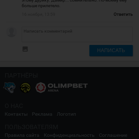
этому дурику. Дамир... сомнительно. По-моему ему
больше прилетело.
16 ноября, 13:59
Ответить
insert_photo
НАПИСАТЬ
ПАРТНЁРЫ
О НАС
Контакты
Реклама
Логотип
ПОЛЬЗОВАТЕЛЯМ
Правила сайта
Конфиденциальность
Соглашение