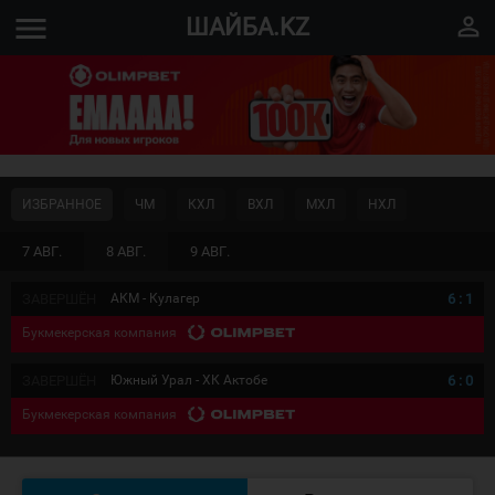
menu
perm_identity
ШАЙБА.KZ
ИЗБРАННОЕ
ЧМ
КХЛ
ВХЛ
МХЛ
НХЛ
7 АВГ.
8 АВГ.
9 АВГ.
ЗАВЕРШЁН
АКМ - Кулагер
6
:
1
Букмекерская компания
ЗАВЕРШЁН
Южный Урал - ХК Актобе
6
:
0
Букмекерская компания