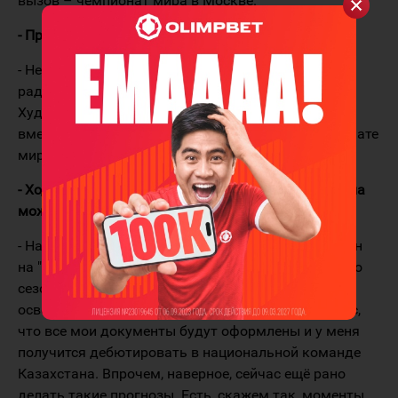
вызов – чемпионат мира в Москве.
- Приближение этого турнира вы чувствуете?
- Не только я, но и вся команда. Поэтому мы с
радостью восприняли возвращение Паньшина,
Худякова, других ребят, которые прошлой весной
вместе со сборной победили в Польше на чемпионате
мира в первом дивизионе.
- Ходят разговоры, что и вы за команду Казахстана
можете сыграть.
- На самом деле сейчас я полностью сфокусирован
на "Барысе" и на решении главной задачи клубного
сезона – попадании в плей-офф. Но вы неплохо
осведомлены
(смеётся)
. Действительно, есть шанс,
что все мои документы будут оформлены и у меня
получится дебютировать в национальной команде
Казахстана. Впрочем, наверное, сейчас ещё рано
делать такие прогнозы. Есть, скажем так, моменты,