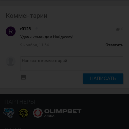
Комментарии
r0123
#
thumb_up
0
Удачи команде и Найджелу!
9 ноября, 11:54
Ответить
insert_photo
НАПИСАТЬ
ПАРТНЁРЫ