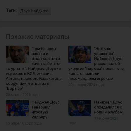
Теги:
Доус Найджел
Похожие материалы
"Там бывают
"Не было
взятки и
уважения".
откаты, кто-то
Найджел Доус
хочет себе что-
рассказал об
то урвать". Найджел Доус - о
уходе из "Барыса" после того,
переезде в КХЛ, жизни в
как его назвали
Астане, паспорте Казахстана,
некомандным игроком
коррупции и откатах в
29 января 2024 года
"Барысе"
20 марта 2026 года
Найджел Доус
Найджел Доус
завершил
определился с
игровую
новым клубом
карьеру
11 июня 2021
года
15 апреля 2023 года