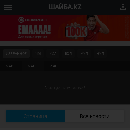
menu
perm_identity
ШАЙБА.KZ
ИЗБРАННОЕ
ЧМ
КХЛ
ВХЛ
МХЛ
НХЛ
5 АВГ.
6 АВГ.
7 АВГ.
В этот день нет матчей
Страница
Все новости