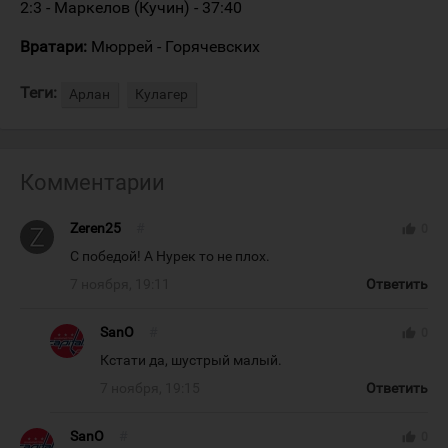
2:3 - Маркелов (Кучин) - 37:40
Вратари:
Мюррей - Горячевских
Теги:
Арлан
Кулагер
Комментарии
Zeren25
#
thumb_up
0
С победой! А Нурек то не плох.
7 ноября, 19:11
Ответить
SanO
#
thumb_up
0
Кстати да, шустрый малый.
7 ноября, 19:15
Ответить
SanO
#
thumb_up
0