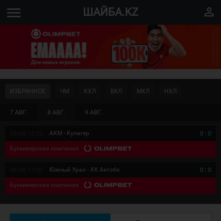
menu
perm_identity
ШАЙБА.KZ
ИЗБРАННОЕ
ЧМ
КХЛ
ВХЛ
МХЛ
НХЛ
7 АВГ.
8 АВГ.
9 АВГ.
08/08 12:00
АКМ - Кулагер
0
:
0
Букмекерская компания
08/08 17:00
Южный Урал - ХК Актобе
0
:
0
Букмекерская компания