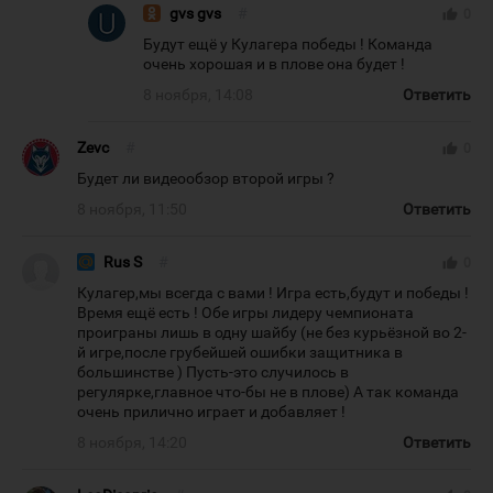
gvs gvs
#
thumb_up
0
Будут ещё у Кулагера победы ! Команда
очень хорошая и в плове она будет !
8 ноября, 14:08
Ответить
Zevc
#
thumb_up
0
Будет ли видеообзор второй игры ?
8 ноября, 11:50
Ответить
Rus S
#
thumb_up
0
Кулагер,мы всегда с вами ! Игра есть,будут и победы !
Время ещё есть ! Обе игры лидеру чемпионата
проиграны лишь в одну шайбу (не без курьёзной во 2-
й игре,после грубейшей ошибки защитника в
большинстве ) Пусть-это случилось в
регулярке,главное что-бы не в плове) А так команда
очень прилично играет и добавляет !
8 ноября, 14:20
Ответить