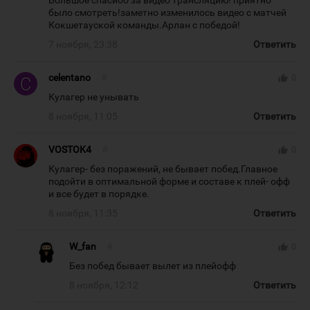
Большое спасибо за видео трансляцию! приятно
было смотреть!заметно изменилось видео с матчей
Кокшетауской команды.Арлан с победой!
7 ноября, 23:38
Ответить
celentano
#
thumb_up
0
Кулагер не унывать
8 ноября, 11:05
Ответить
VOSTOK4
#
thumb_up
0
Кулагер- без поражений, не бывает побед.Главное
подойти в оптимальной форме и составе к плей- офф
и все будет в порядке.
8 ноября, 11:35
Ответить
W_fan
#
thumb_up
0
Без побед бывает вылет из плейофф
8 ноября, 12:12
Ответить