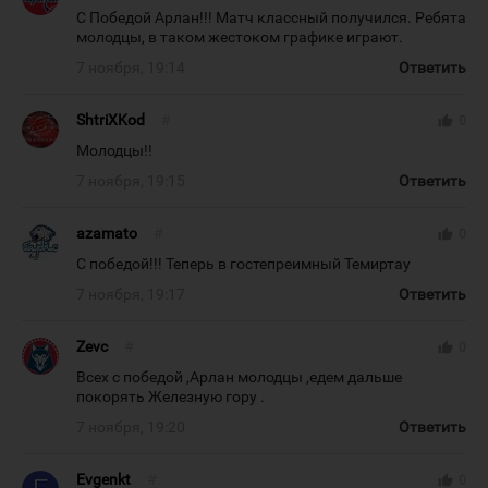
C Победой Арлан!!! Матч классный получился. Ребята
молодцы, в таком жестоком графике играют.
7 ноября, 19:14
Ответить
ShtriXKod
#
thumb_up
0
Молодцы!!
7 ноября, 19:15
Ответить
azamato
#
thumb_up
0
С победой!!! Теперь в гостепреимный Темиртау
7 ноября, 19:17
Ответить
Zevc
#
thumb_up
0
Всех с победой ,Арлан молодцы ,едем дальше
покорять Железную гору .
7 ноября, 19:20
Ответить
Evgenkt
#
thumb_up
0