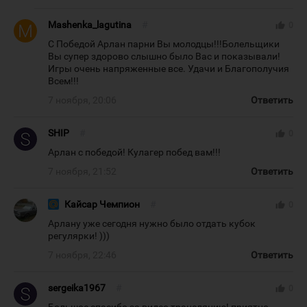
Mashenka_lagutina
#
thumb_up
0
С Победой Арлан парни Вы молодцы!!!Болельщики
Вы супер здорово слышно было Вас и показывали!
Игры очень напряженные все. Удачи и Благополучия
Всем!!!
7 ноября, 20:06
Ответить
SHIP
#
thumb_up
0
Арлан с победой! Кулагер побед вам!!!
7 ноября, 21:52
Ответить
Кайсар Чемпион
#
thumb_up
0
Арлану уже сегодня нужно было отдать кубок
регулярки! )))
7 ноября, 22:46
Ответить
sergeika1967
#
thumb_up
0