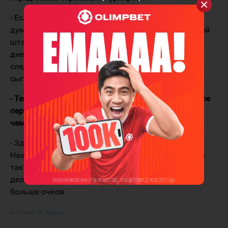
- Если честно, о Континентальном Кубке я ещё не
думал, так как совсем недавно вошёл в тренерский
штаб "Иртыша". Я здесь всего лишь около десяти
дней. Ещё прошло не так много матчей. После
следующих четырёх игр буду думать, как мы
сыграем на Континентальном Кубке.
- Тем не менее шесть матчей вы уже сыграли. Какое
первое впечатление произвёл казахстанский
чемпионат?
- Здесь очень быстрый хоккей. Хороший уровень.
Нашей команде нужно большое внимание уделить
тактике, много работы предстоит. Когда наладим
дела с этим, то, думаю, сможем взять гораздо
больше очков.
источник:
ХК "Барыс"