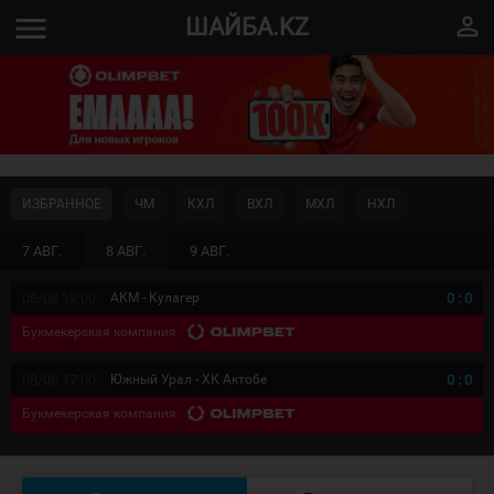
menu
perm_identity
ШАЙБА.KZ
ИЗБРАННОЕ
ЧМ
КХЛ
ВХЛ
МХЛ
НХЛ
7 АВГ.
8 АВГ.
9 АВГ.
08/08 12:00
АКМ - Кулагер
0
:
0
Букмекерская компания
08/08 17:00
Южный Урал - ХК Актобе
0
:
0
Букмекерская компания