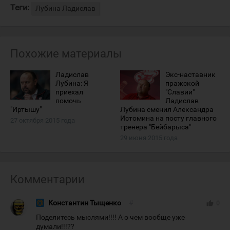
Теги:
Лубина Ладислав
Похожие материалы
Ладислав
Экс-наставник
Лубина: Я
пражской
приехал
"Славии"
помочь
Ладислав
"Иртышу"
Лубина сменил Александра
Истомина на посту главного
27 октября 2015 года
тренера "Бейбарыса"
29 июня 2015 года
Комментарии
Константин Тыщенко
#
thumb_up
0
Поделитесь мыслями!!!! А о чем вообще уже
думали!!!??