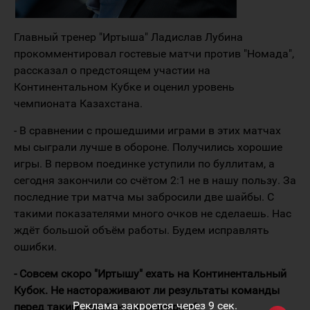
Главный тренер "Иртыша" Ладислав Лубина
прокомментировал гостевые матчи против "Номада",
рассказал о предстоящем участии на
Континентальном Кубке и оценил уровень
чемпионата Казахстана.
- В сравнении с прошедшими играми в этих матчах
мы сыграли лучше в обороне. Получились хорошие
игры. В первом поединке уступили по буллитам, а
сегодня закончили со счётом 2:1 не в нашу пользу. За
последние три матча мы забросили две шайбы. С
такими показателями много очков не сделаешь. Нас
ждёт большой объём работы. Будем исправлять
ошибки.
- Совсем скоро "Иртышу" ехать на Континентальный
Кубок. Не настораживают ли результаты команды
Реклама закроется через
8
сек.
перед таким серьёзным турниром?