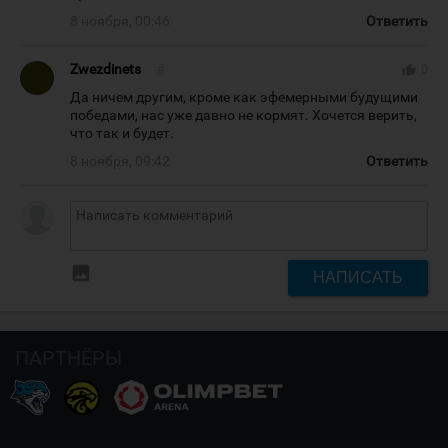
8 ноября, 00:46
Ответить
Zwezdinets
#
thumb_up
0
Да ничем другим, кроме как эфемерными будущими
победами, нас уже давно не кормят. Хочется верить,
что так и будет.
8 ноября, 09:42
Ответить
insert_photo
НАПИСАТЬ
ПАРТНЁРЫ