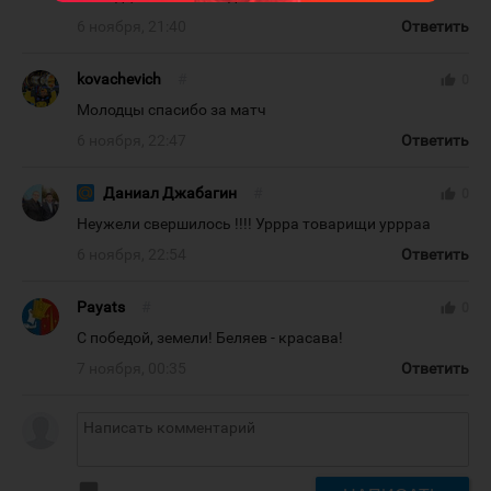
6 ноября, 21:40
Ответить
kovachevich
#
thumb_up
0
Молодцы спасибо за матч
6 ноября, 22:47
Ответить
Даниал Джабагин
#
thumb_up
0
Неужели свершилось !!!! Уррра товарищи уррраа
6 ноября, 22:54
Ответить
Payats
#
thumb_up
0
С победой, земели! Беляев - красава!
7 ноября, 00:35
Ответить
insert_photo