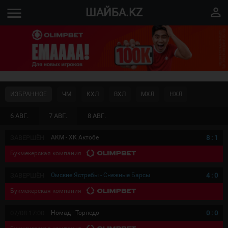
menu
perm_identity
ШАЙБА.KZ
ИЗБРАННОЕ
ЧМ
КХЛ
ВХЛ
МХЛ
НХЛ
6 АВГ.
7 АВГ.
8 АВГ.
ЗАВЕРШЁН
АКМ - ХК Актобе
8
:
1
Букмекерская компания
ЗАВЕРШЁН
Омские Ястребы - Снежные Барсы
4
:
0
Букмекерская компания
07/08 17:00
Номад - Торпедо
0
:
0