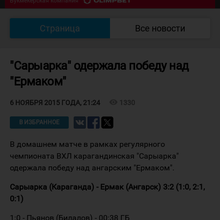
Букмекерская компания
07/08 18:30
Южный Урал - Кулагер
0
:
0
Страница
Все новости
Букмекерская компания
"Сарыарка" одержала победу над
"Ермаком"
visibility
1330
6 НОЯБРЯ 2015 ГОДА, 21:24
В ИЗБРАННОЕ
В домашнем матче в рамках регулярного
чемпионата ВХЛ карагандинская "Сарыарка"
одержала победу над ангарским "Ермаком".
Сарыарка (Караганда) - Ермак (Ангарск) 3:2 (1:0, 2:1,
0:1)
1:0 - Пьянов (Билалов) - 00:38 ГБ