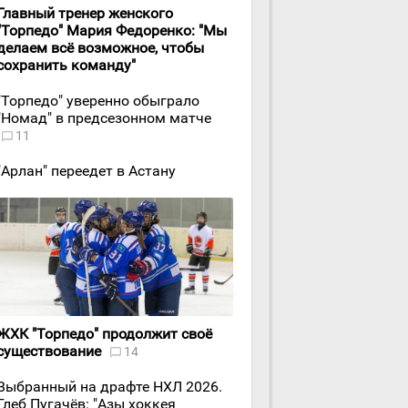
Главный тренер женского
"Торпедо" Мария Федоренко: "Мы
делаем всё возможное, чтобы
сохранить команду"
"Торпедо" уверенно обыграло
"Номад" в предсезонном матче
11
"Арлан" переедет в Астану
ЖХК "Торпедо" продолжит своё
существование
14
Выбранный на драфте НХЛ 2026.
Глеб Пугачёв: "Азы хоккея