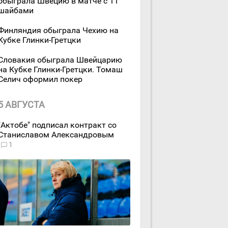
обыграла Швецию в матче с 11
шайбами
Финляндия обыграла Чехию на
Кубке Глинки-Гретцки
Словакия обыграла Швейцарию
на Кубке Глинки-Гретцки. Томаш
Селич оформил покер
5 АВГУСТА
"Актобе" подписал контракт со
Станиславом Александровым
1