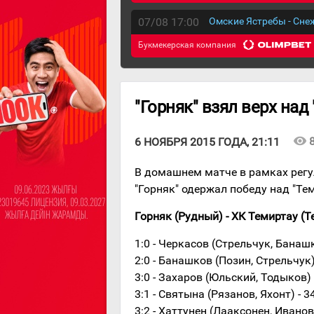
07/08 17:00
Омские Ястребы - Сн
Букмекерская компания
"Горняк" взял верх над
visibility
6 НОЯБРЯ 2015 ГОДА, 21:11
В домашнем матче в рамках регу
"Горняк" одержал победу над "Тем
Горняк (Рудный) - ХК Темиртау (Тем
1:0 - Черкасов (Стрельчук, Банашк
2:0 - Банашков (Позин, Стрельчук)
3:0 - Захаров (Юльский, Тодыков) 
3:1 - Святына (Рязанов, Яхонт) - 3
3:2 - Хаттунен (Лааксонен, Иванов)