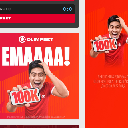
улагер
0
:
0