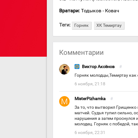
Вратари:
Тодыков - Ковач
Теги:
Горняк
ХК Темиртау
Комментарии
Виктор Аксёнов
#
Горняк молодцы,Темиртау как с
6 ноября, 21:18
MisterPizhamka
#
За то, что вытворил Грищенко
матчей. Судья тупил сильно, о
нарушения а затем проснулся и
молодец. Горняк с победой, та
6 ноября, 22:31