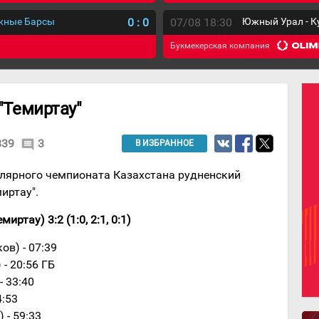
ежные Барсы
0
:
0
07/08 18:30
Южный Урал - К
Букмекерская компания
 "Темиртау"
839
3
comment
В ИЗБРАННОЕ
лярного чемпионата Казахстана рудненский
иртау".
иртау) 3:2 (1:0, 2:1, 0:1)
ов) - 07:39
 - 20:56 ГБ
- 33:40
4:53
 - 59:33