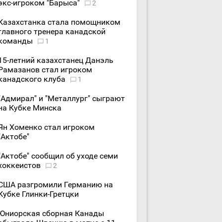
экс-игроком "Барыса"
2
Казахстанка стала помощником
главного тренера канадской
команды
1
15-летний казахстанец Данэль
Рамазанов стал игроком
канадского клуба
1
"Адмирал" и "Металлург" сыграют
на Кубке Минска
Ян Хоменко стал игроком
"Актобе"
"Актобе" сообщил об уходе семи
хоккеистов
2
США разгромили Германию на
Кубке Глинки-Гретцки
Юниорская сборная Канады