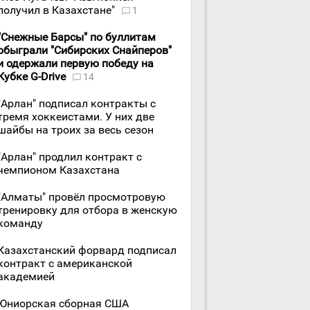
получил в Казахстане"
1
"Снежные Барсы" по буллитам
обыграли "Сибирских Снайперов"
и одержали первую победу на
Кубке G-Drive
14
"Арлан" подписал контракты с
тремя хоккеистами. У них две
шайбы на троих за весь сезон
"Арлан" продлил контракт с
чемпионом Казахстана
"Алматы" провёл просмотровую
тренировку для отбора в женскую
команду
Казахстанский форвард подписал
контракт с американской
академией
Юниорская сборная США