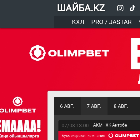
ШАЙБА.KZ
КХЛ
PRO / JASTAR
6 АВГ.
7 АВГ.
8 АВГ.
07/08 13:00
АКМ - ХК Актобе
Букмекерская компания