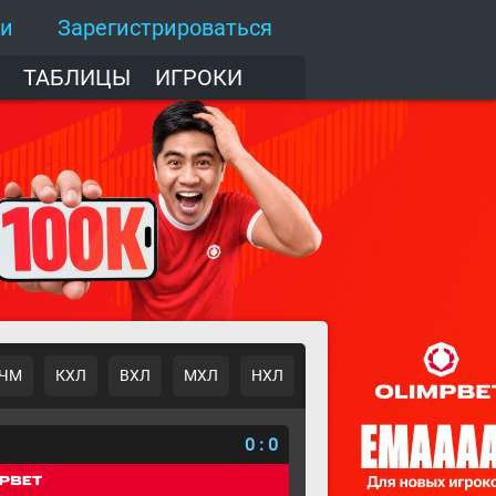
ти
Зарегистрироваться
ТАБЛИЦЫ
ИГРОКИ
ЧМ
КХЛ
ВХЛ
МХЛ
НХЛ
о
0
:
0