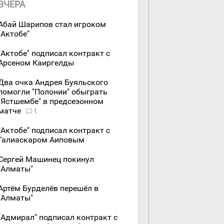
ВЧЕРА
Абай Шарипов стал игроком
"Актобе"
"Актобе" подписал контракт с
Арсеном Каиргелды
Два очка Андрея Буяльского
помогли "Полонии" обыграть
"Ястшембе" в предсезонном
матче
1
"Актобе" подписал контракт с
Галиаскаром Аиповым
Сергей Машинец покинул
"Алматы"
Артём Бурделёв перешёл в
"Алматы"
"Адмирал" подписал контракт с