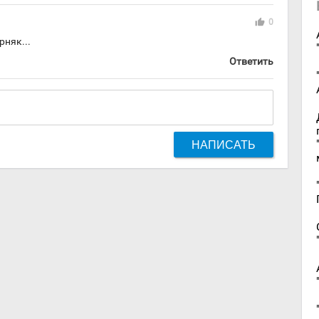
thumb_up
0
рняк...
Ответить
НАПИСАТЬ