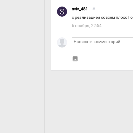
sviv_481
#
с реализацией совсем плохо Го
6 ноября, 22:54
insert_photo