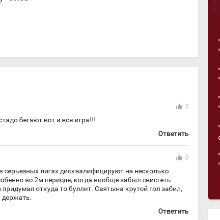
thumb_up
0
тадо бегают вот и вся игра!!!
Ответить
thumb_up
0
 в серьезных лигах дисквалифицируют на несколько
собенно во 2м периоде, когда вообще забыл свистеть
 придумал откуда то буллит. Святына крутой гол забил,
к держать.
Ответить