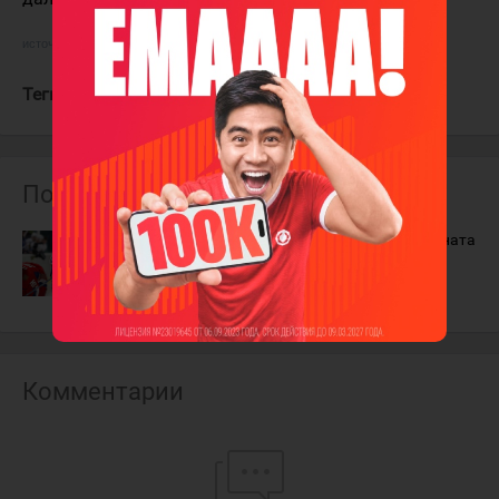
источник:
ХК "Торпедо"
Теги:
Коваленко Олег
Похожие материалы
Олег Коваленко: "Высокий уровень чемпионата
Казахстана требует соответствующей
подготовки"
29 июля 2015 года
Комментарии