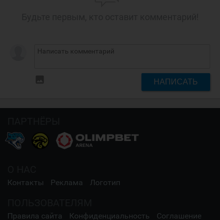
Будьте первым, кто оставит комментарий!
insert_photo
НАПИСАТЬ
ПАРТНЁРЫ
О НАС
Контакты
Реклама
Логотип
ПОЛЬЗОВАТЕЛЯМ
Правила сайта
Конфиденциальность
Соглашение