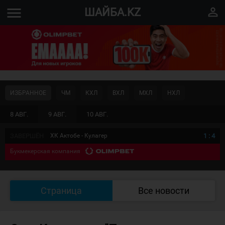
menu
perm_identity
ШАЙБА.KZ
ИЗБРАННОЕ
ЧМ
КХЛ
ВХЛ
МХЛ
НХЛ
8 АВГ.
9 АВГ.
10 АВГ.
ЗАВЕРШЁН
ХК Актобе - Кулагер
1
:
4
Букмекерская компания
Страница
Все новости