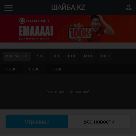
menu
perm_identity
ШАЙБА.KZ
ИЗБРАННОЕ
ЧМ
КХЛ
ВХЛ
МХЛ
НХЛ
5 АВГ.
6 АВГ.
7 АВГ.
В этот день нет матчей
Страница
Все новости