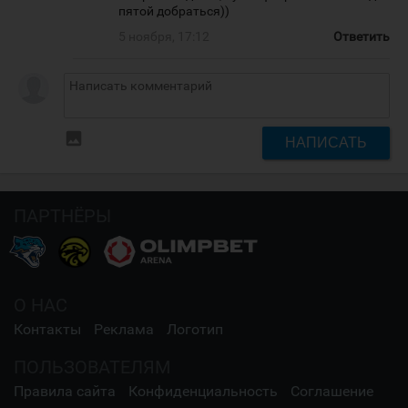
пятой добраться))
5 ноября, 17:12
Ответить
insert_photo
НАПИСАТЬ
ПАРТНЁРЫ
О НАС
Контакты
Реклама
Логотип
ПОЛЬЗОВАТЕЛЯМ
Правила сайта
Конфиденциальность
Соглашение