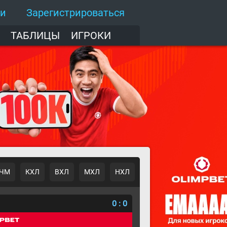
ти
Зарегистрироваться
ТАБЛИЦЫ
ИГРОКИ
ЧМ
КХЛ
ВХЛ
МХЛ
НХЛ
о
0
:
0