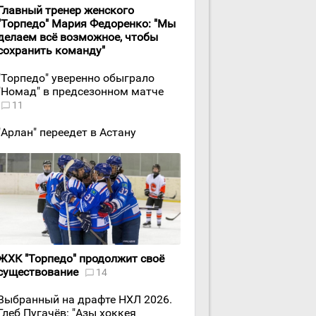
Главный тренер женского
"Торпедо" Мария Федоренко: "Мы
делаем всё возможное, чтобы
сохранить команду"
"Торпедо" уверенно обыграло
"Номад" в предсезонном матче
11
"Арлан" переедет в Астану
ЖХК "Торпедо" продолжит своё
существование
14
Выбранный на драфте НХЛ 2026.
Глеб Пугачёв: "Азы хоккея