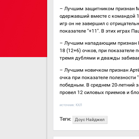
– Лучшим защитником признан Ми
одержавший вместе с командой 10
игр он не завершил с отрицатель
показателе "+11". В этих играх П
– Лучшим нападающим признан На
18 (12+6) очков, при показателе 
тремя дублями и дважды забива
– Лучшим новичком признан Артём
очка при показателе полезности 
победным. В среднем 20-летний з
провел 12 силовых приемов и бло
источник:
КХЛ
Теги:
Доус Найджел