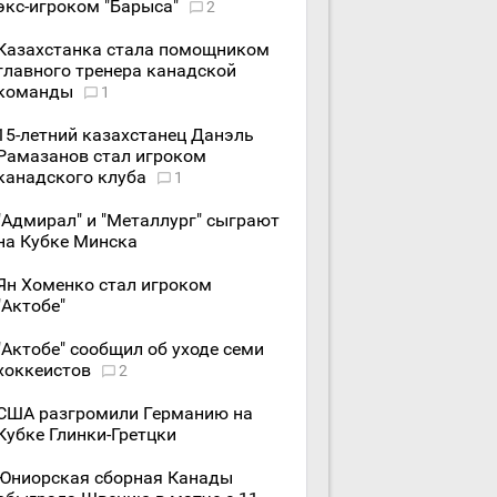
экс-игроком "Барыса"
2
Казахстанка стала помощником
главного тренера канадской
команды
1
15-летний казахстанец Данэль
Рамазанов стал игроком
канадского клуба
1
"Адмирал" и "Металлург" сыграют
на Кубке Минска
Ян Хоменко стал игроком
"Актобе"
"Актобе" сообщил об уходе семи
хоккеистов
2
США разгромили Германию на
Кубке Глинки-Гретцки
Юниорская сборная Канады