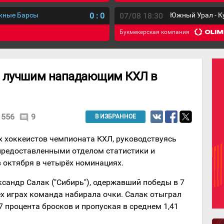
ежные Барсы
0
:
0
07/08 18:30
Южный Урал - К
Букмекерская компания
н лучшим нападающим КХЛ в
1556
9
comment
В ИЗБРАННОЕ
 хоккеистов чемпионата КХЛ, руководствуясь
предоставленными отделом статистики и
 октября в четырёх номинациях.
сандр Салак ("Сибирь"), одержавший победы в 7
ёх играх команда набирала очки. Салак отыграл
47 процента бросков и пропуская в среднем 1,41