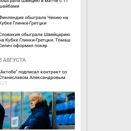
обыграла Швецию в матче с 11
шайбами
Финляндия обыграла Чехию на
Кубке Глинки-Гретцки
Словакия обыграла Швейцарию
на Кубке Глинки-Гретцки. Томаш
Селич оформил покер
5 АВГУСТА
"Актобе" подписал контракт со
Станиславом Александровым
1