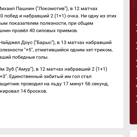
хаил Пашнин ("Локомотив"), в 12 матчах
 побед и набравший 2 (1+1) очка. Ни одну из этих
ным показателем полезности, при общем
ашнин провёл 40 силовых приемов.
йджел Доус ("Барыс"), в 13 матчах набравший
полезности "+5", отметившийся одним хет-триком,
вший победные голы.
 Зуб ("Амур"), в 12 матчах набравший 2 (1+1)
"+3". Единственный забитый им гол стал
ащитник проводил на льду 17 минут 56 секунд,
кировал 14 бросков.