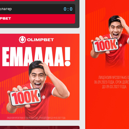
улагер
0
:
0