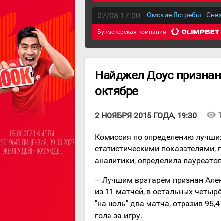
07/08 17:00
Омские Ястребы - Сн
Букмекерская компания
Найджел Доус призна
октябре
visibility
2 НОЯБРЯ 2015 ГОДА, 19:30
Комиссия по определению лучших
статистическими показателями, 
аналитики, определила лауреатов
– Лучшим вратарём признан Алек
из 11 матчей, в остальных четыр
"на ноль" два матча, отразив 95,
гола за игру.