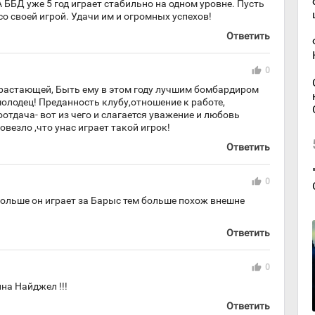
 А ББД уже 5 год играет стабильно на одном уровне. Пусть
со своей игрой. Удачи им и огромных успехов!
Ответить
thumb_up
0
арастающей, Быть ему в этом году лучшим бомбардиром
молодец! Преданность клубу,отношение к работе,
отдача- вот из чего и слагается уважение и любовь
везло ,что унас играет такой игрок!
Ответить
thumb_up
0
дольше он играет за Барыс тем больше похож внешне
Ответить
thumb_up
0
на Найджел !!!
Ответить