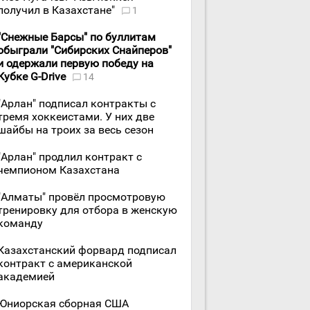
получил в Казахстане"
1
"Снежные Барсы" по буллитам
обыграли "Сибирских Снайперов"
и одержали первую победу на
Кубке G-Drive
14
"Арлан" подписал контракты с
тремя хоккеистами. У них две
шайбы на троих за весь сезон
"Арлан" продлил контракт с
чемпионом Казахстана
"Алматы" провёл просмотровую
тренировку для отбора в женскую
команду
Казахстанский форвард подписал
контракт с американской
академией
Юниорская сборная США