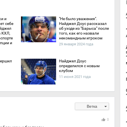
ки и
"Не было уважения".
ет себе
Найджел Доус рассказал
айджел
об уходе из "Барыса" после
в КХЛ,
того, как его назвали
аспорте
некомандным игроком
пции и
29 января 2024 года
вершил
Найджел Доус
определился с новым
клубом
11 июня 2021 года
arrow_drop_down
Ветка
thumb_up
0