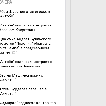
ВЧЕРА
Абай Шарипов стал игроком
"Актобе"
"Актобе" подписал контракт с
Арсеном Каиргелды
Два очка Андрея Буяльского
помогли "Полонии" обыграть
"Ястшембе" в предсезонном
матче
1
"Актобе" подписал контракт с
Галиаскаром Аиповым
Сергей Машинец покинул
"Алматы"
Артём Бурделёв перешёл в
"Алматы"
"Адмирал" подписал контракт с