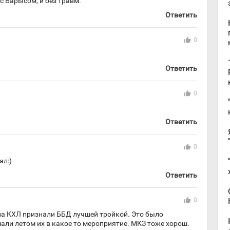
 с Барысом, и без травм.
Ответить
thumb_up
0
Ответить
thumb_up
0
Ответить
thumb_up
0
ал:)
Ответить
thumb_up
0
на КХЛ признали ББД лучшей тройкой. Это было
ли летом их в какое то мероприятие. МКЗ тоже хорош.