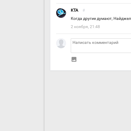
KTA
#
Когда другие думают, Найджел
2 ноября, 21:48
insert_photo