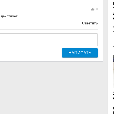
thumb_up
0
 действует
Ответить
НАПИСАТЬ