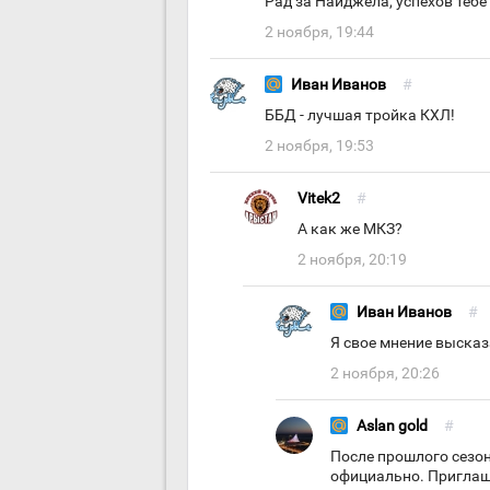
Рад за Найджела, успехов тебе
2 ноября, 19:44
Иван Иванов
#
ББД - лучшая тройка КХЛ!
2 ноября, 19:53
Vitek2
#
А как же МКЗ?
2 ноября, 20:19
Иван Иванов
#
Я свое мнение высказ
2 ноября, 20:26
Aslan gold
#
После прошлого сезо
официально. Приглаша