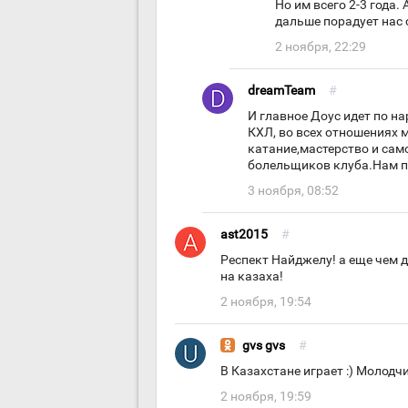
Но им всего 2-3 года.
дальше порадует нас 
2 ноября, 22:29
dreamTeam
#
И главное Доус идет по н
КХЛ, во всех отношениях 
катание,мастерство и само
болельщиков клуба.Нам по
3 ноября, 08:52
ast2015
#
Респект Найджелу! а еще чем 
на казаха!
2 ноября, 19:54
gvs gvs
#
В Казахстане играет :) Молодчи
2 ноября, 19:59