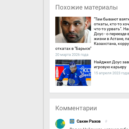
Похожие материалы
"Там бывают взят
откаты, кто-то хоч
что-то урвать". Н
Доус - о переезде 
жизни в Астане, п
Казахстана, корру
откатах в "Барысе"
20 марта 2026 года
Найджел Доус за
игровую карьеру
15 апреля 2023 года
Комментарии
Сакен Разов
#