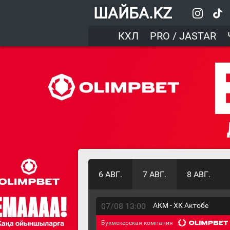
ШАЙБА.KZ
КХЛ
PRO / JASTAR
6 АВГ.
7 АВГ.
8 АВГ.
07/08 13:00
АКМ - ХК Актобе
Букмекерская компания