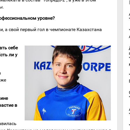
ы.
рофессиональном уровне?
и, а свой первый гол в чемпионате Казахстана
ать себе
сть ли у
в
оже
аине
частие в
тавилась