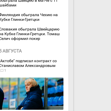
обыграла Швецию в матче с 11
шайбами
Финляндия обыграла Чехию на
Кубке Глинки-Гретцки
Словакия обыграла Швейцарию
на Кубке Глинки-Гретцки. Томаш
Селич оформил покер
5 АВГУСТА
"Актобе" подписал контракт со
Станиславом Александровым
1