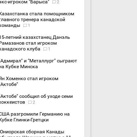
экс-игроком "Барыса"
2
Казахстанка стала помощником
главного тренера канадской
команды
1
15-летний казахстанец Данэль
Рамазанов стал игроком
канадского клуба
1
"Адмирал" и "Металлург" сыграют
на Кубке Минска
Ян Хоменко стал игроком
"Актобе"
"Актобе" сообщил об уходе семи
хоккеистов
2
США разгромили Германию на
Кубке Глинки-Гретцки
Юниорская сборная Канады