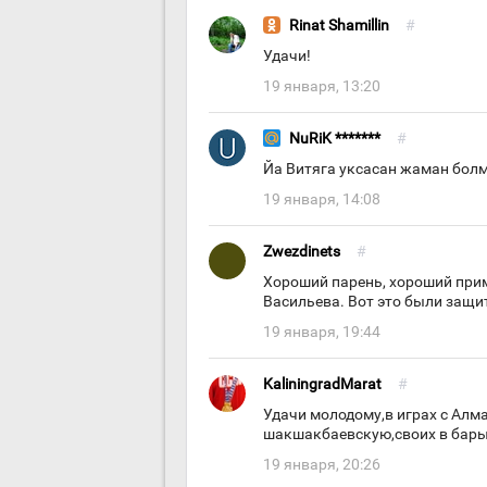
Rinat Shamillin
#
Удачи!
19 января, 13:20
NuRiK *******
#
Йа Витяга уксасан жаман бол
19 января, 14:08
Zwezdinets
#
Хороший парень, хороший приме
Васильева. Вот это были защи
19 января, 19:44
KaliningradMarat
#
Удачи молодому,в играх с Алма
шакшакбаевскую,своих в бар
19 января, 20:26