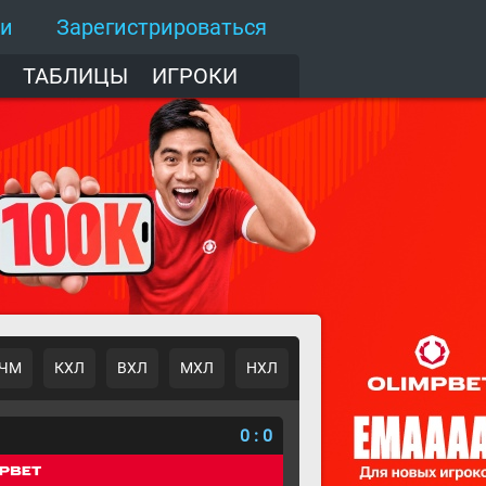
ти
Зарегистрироваться
ТАБЛИЦЫ
ИГРОКИ
ЧМ
КХЛ
ВХЛ
МХЛ
НХЛ
о
0
:
0