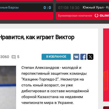
ежные Барсы
0
:
0
07/08 18:30
Южный Урал - К
Букмекерская компания
Нравится, как играет Виктор
3060
5
comment
В ИЗБРАННОЕ
Степан Александров - молодой и
перспективный защитник команды
"Казцинк-Торпедо-2". Несмотря на
столь юный возраст, он уже
дебютировал в составе молодёжной
сборной Казахстана на недавнем
чемпионате мира в Украине.