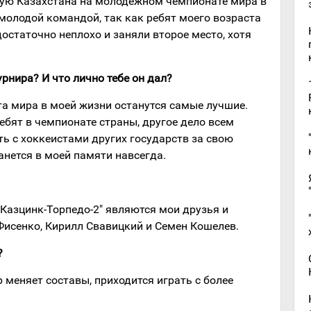
ую Казахстана на молодежном чемпионате мира в
молодой командой, так как ребят моего возраста
остаточно неплохо и заняли второе место, хотя
рнира? И что лично тебе он дал?
та мира в моей жизни останутся самые лучшие.
ребят в чемпионате страны, другое дело всем
ть с хоккеистами других государств за свою
анется в моей памяти навсегда.
Казцинк-Торпедо-2" являются мои друзья и
Фисенко, Кирилл Свавицкий и Семен Кошелев.
?
ер меняет составы, приходится играть с более