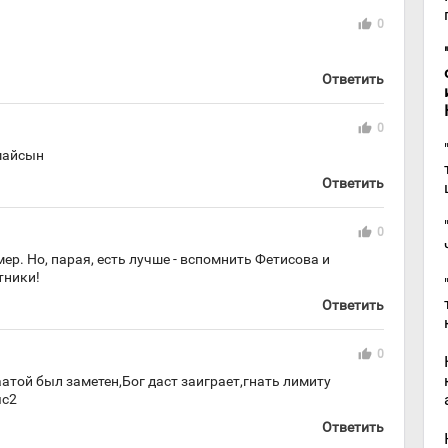
thumb_up
0
Ответить
thumb_up
0
майсын
Ответить
thumb_up
0
р. Но, парая, есть лучше - вспомнить Фетисова и
тники!
Ответить
thumb_up
0
атой был заметен,Бог даст заиграет,гнать лимиту
ыс2
Ответить