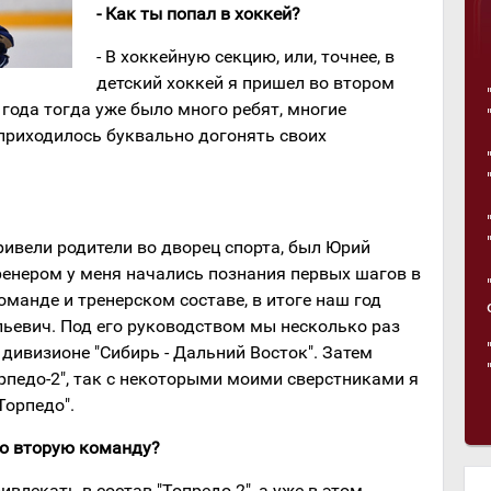
- Как ты попал в хоккей?
- В хоккейную секцию, или, точнее, в
детский хоккей я пришел во втором
 года тогда уже было много ребят, многие
 приходилось буквально догонять своих
ривели родители во дворец спорта, был Юрий
ренером у меня начались познания первых шагов в
оманде и тренерском составе, в итоге наш год
льевич. Под его руководством мы несколько раз
дивизионе "Сибирь - Дальний Восток". Затем
рпедо-2", так с некоторыми моими сверстниками я
Торпедо".
во вторую команду?
ивлекать в состав "Топредо-2", а уже в этом