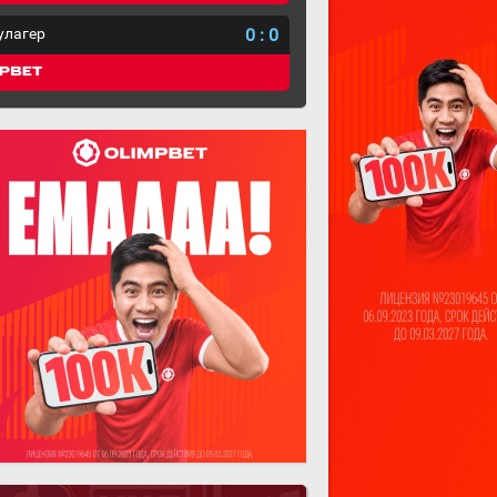
улагер
0
:
0