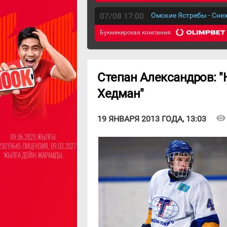
07/08 17:00
Омские Ястребы - Сн
Букмекерская компания
Степан Александров: "
Хедман"
visibility
19 ЯНВАРЯ 2013 ГОДА, 13:03