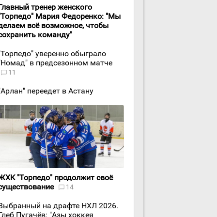
Главный тренер женского
"Торпедо" Мария Федоренко: "Мы
делаем всё возможное, чтобы
сохранить команду"
"Торпедо" уверенно обыграло
"Номад" в предсезонном матче
11
"Арлан" переедет в Астану
ЖХК "Торпедо" продолжит своё
существование
14
Выбранный на драфте НХЛ 2026.
Глеб Пугачёв: "Азы хоккея