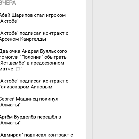
ВЧЕРА
Абай Шарипов стал игроком
"Актобе"
"Актобе" подписал контракт с
Арсеном Каиргелды
Два очка Андрея Буяльского
помогли "Полонии" обыграть
"Ястшембе" в предсезонном
матче
1
"Актобе" подписал контракт с
Галиаскаром Аиповым
Сергей Машинец покинул
"Алматы"
Артём Бурделёв перешёл в
"Алматы"
"Адмирал" подписал контракт с