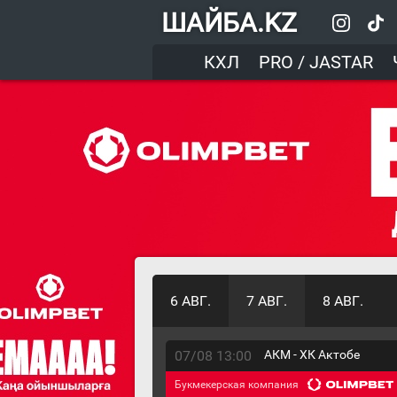
ШАЙБА.KZ
КХЛ
PRO / JASTAR
6 АВГ.
7 АВГ.
8 АВГ.
07/08 13:00
АКМ - ХК Актобе
Букмекерская компания