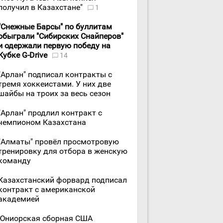
получил в Казахстане"
1
"Снежные Барсы" по буллитам
обыграли "Сибирских Снайперов"
и одержали первую победу на
Кубке G-Drive
14
"Арлан" подписал контракты с
тремя хоккеистами. У них две
шайбы на троих за весь сезон
"Арлан" продлил контракт с
чемпионом Казахстана
"Алматы" провёл просмотровую
тренировку для отбора в женскую
команду
Казахстанский форвард подписал
контракт с американской
академией
Юниорская сборная США